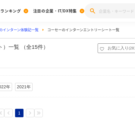
業ランキング
注目の企業・IT/DX特集
のインターン体験記一覧
コーセーのインターンエントリーシート一覧
注目の企業特集
みんなのIT業界新卒就職人気企業ランキング
みんな
[27卒] 本選考体験記投稿キャンペーン
28卒 注目企業特集
27卒 注目企業特集
みんなのDX企業就職ブランド調査
）一覧 （全15件）
お気に入り
(
28
注目のIT・DX企業特集
28卒 IT・DX企業特集
27卒 IT・DX企業特集
28卒
みんなのIT業界新卒就職人気企業ランキング
みんな
企業研究
022年
2021年
1