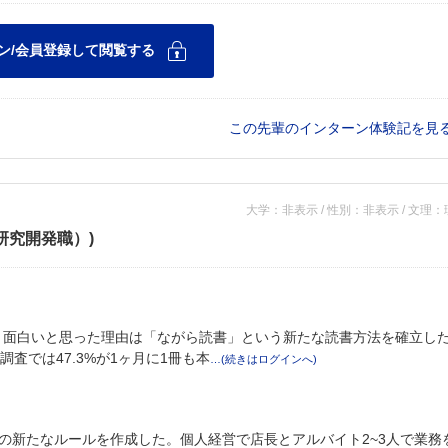
この先輩のインターン体験記を見
大学：非表示 / 性別：非表示 / 文理
研究開発職）)
ある。面白いと思った理由は「ながら読書」という新たな読書方法を確立し
査では47.3%が1ヶ月に1冊も本
の新たなルールを作成した。個人経営で店長とアルバイト2~3人で業務