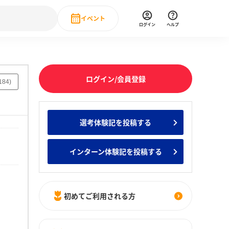
イベント
ログイン
ヘルプ
Event
の新卒就職人気企業ランキング
みんなのインターン人気企業ランキン
直近のイベント一覧
ログイン/会員登録
184
)
もっと見る
 IT・DX現場社員インタビュー
選考体験記を投稿する
の新卒就職人気企業ランキング
みんなのインターン人気企業ランキン
インターン体験記を投稿する
初めてご利用される方