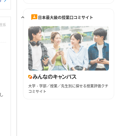
る
日本最大級の授業口コミサイト
：理系
大学・学部／授業／先生別に探せる授業評価クチ
コミサイト
し