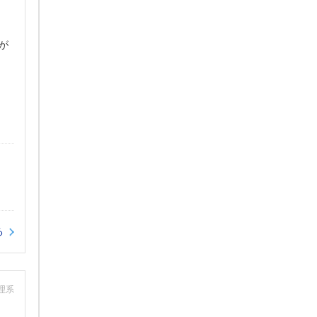
が
る
：理系