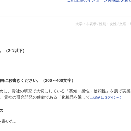
この先輩のインターン体験記を見
大学：非表示 / 性別：女性 / 文理
い。（2つ以下）
由にお書きください。（200～400文字）
めに、貴社の研究で大切にしている「英知・感性・信頼性」を肌で実感
め、貴社の研究開発の使命である「化粧品を通して
ス
を書いた。