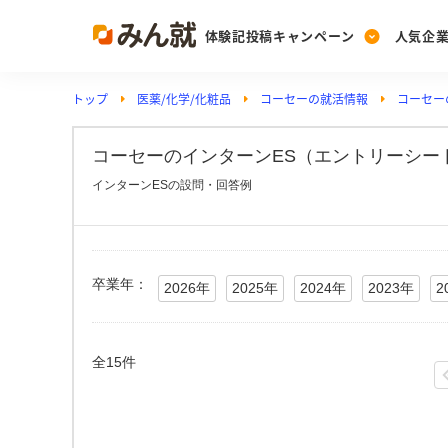
体験記投稿キャンペーン
人気企
トップ
医薬/化学/化粧品
コーセーの就活情報
コーセー
Post
Ranking
PickUp
投稿する
ランキングを見る
注目の企業特集
コーセーのインターンES（エントリーシート
インターンESの設問・回答例
Vote
投票する
動画で知ろう！業界・
卒業年：
2026年
2025年
2024年
2023年
2
全15件