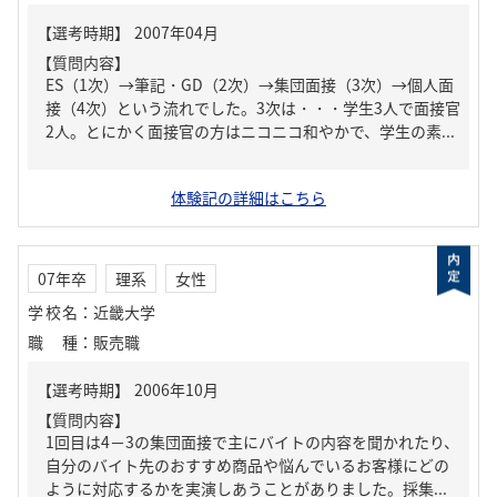
【質問内容】
ES（1次）→筆記・GD（2次）→集団面接（3次）→個人面
接（4次）という流れでした。3次は・・・学生3人で面接官
2人。とにかく面接官の方はニコニコ和やかで、学生の素...
体験記の詳細はこちら
07年卒
理系
女性
学校名
：
近畿大学
職種
：
販売職
【質問内容】
1回目は4－3の集団面接で主にバイトの内容を聞かれたり、
自分のバイト先のおすすめ商品や悩んでいるお客様にどの
ように対応するかを実演しあうことがありました。採集...