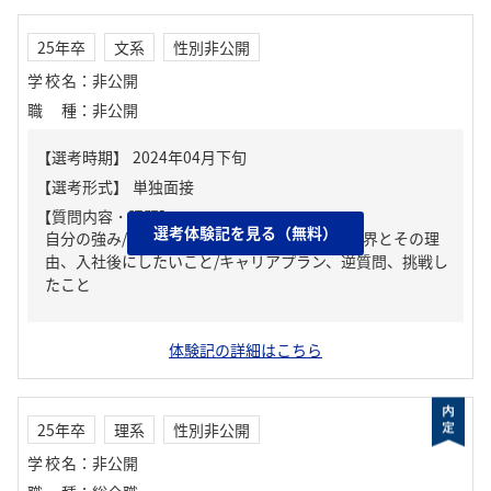
25年卒
文系
性別非公開
学校名
：
非公開
職種
：
非公開
【質問内容・課題】
選考体験記を見る（無料）
自分の強み/弱み、志望動機、就活の軸/志望業界とその理
由、入社後にしたいこと/キャリアプラン、逆質問、挑戦し
たこと
体験記の詳細はこちら
25年卒
理系
性別非公開
学校名
：
非公開