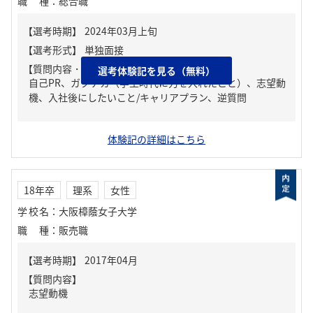
職種
：
総合職
【質問内容・課題】
選考体験記を見る（無料）
自己PR、ガクチカ（学生時代に力を入れたこと）、志望動
機、入社後にしたいこと/キャリアプラン、逆質問
体験記の詳細はこちら
18年卒
理系
女性
学校名
：
大阪樟蔭女子大学
職種
：
販売職
【質問内容】
志望動機