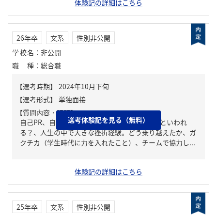
体験記の詳細はこちら
26年卒
文系
性別非公開
学校名
：
非公開
職種
：
総合職
【質問内容・課題】
選考体験記を見る（無料）
自己PR、自分の強み/弱み、周りからどんな人といわれ
る？、人生の中で大きな挫折経験。どう乗り越えたか、ガ
クチカ（学生時代に力を入れたこと）、チームで協力し...
体験記の詳細はこちら
25年卒
文系
性別非公開