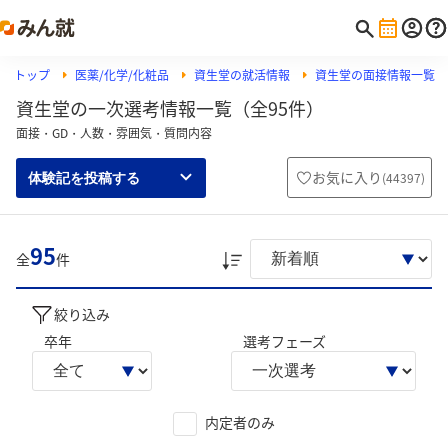
トップ
医薬/化学/化粧品
資生堂の就活情報
資生堂の面接情報一覧
資生堂の一次選考情報一覧（全95件）
面接・GD・人数・雰囲気・質問内容
お気に入り
(
44397
)
体験記を投稿する
95
全
件
絞り込み
卒年
選考フェーズ
内定者のみ