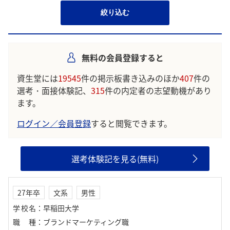
絞り込む
無料の会員登録すると
資生堂には
19545
件の掲示板書き込みのほか
407
件の
選考・面接体験記、
315
件の内定者の志望動機があり
ます。
ログイン／会員登録
すると閲覧できます。
選考体験記を見る(無料)
27年卒
文系
男性
学校名
：
早稲田大学
職種
：
ブランドマーケティング職