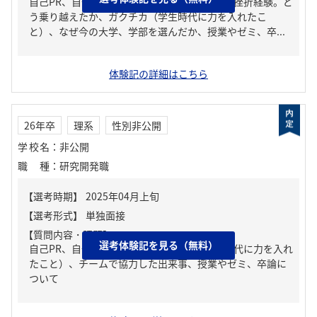
自己PR、自分の強み/弱み、人生の中で大きな挫折経験。ど
う乗り越えたか、ガクチカ（学生時代に力を入れたこ
と）、なぜ今の大学、学部を選んだか、授業やゼミ、卒...
体験記の詳細はこちら
26年卒
理系
性別非公開
学校名
：
非公開
職種
：
研究開発職
【質問内容・課題】
選考体験記を見る（無料）
自己PR、自分の強み/弱み、ガクチカ（学生時代に力を入れ
たこと）、チームで協力した出来事、授業やゼミ、卒論に
ついて