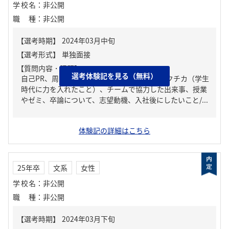
学校名
：
非公開
職種
：
非公開
【質問内容・課題】
選考体験記を見る（無料）
自己PR、周りからどんな人といわれる？、ガクチカ（学生
時代に力を入れたこと）、チームで協力した出来事、授業
やゼミ、卒論について、志望動機、入社後にしたいこと/...
体験記の詳細はこちら
25年卒
文系
女性
学校名
：
非公開
職種
：
非公開