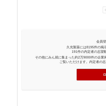
会員
久光製薬には
8195
件の掲
191
件の内定者の志望
その他にみん就に集まった約2万9000件の企
ご覧いただけます。内定者の志