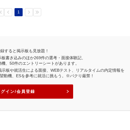
1
登録すると掲示板も見放題！
示板書き込みのほか
269
件の選考・面接体験記、
動機、
50
件のエントリーシートがあります。
業掲示板や就活生による面接、WEBテスト、リアルタイムの内定情報を
望動機、ESを参考に就活に挑もう。※パクり厳禁！
ログイン/会員登録