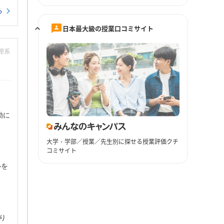
る
日本最大級の授業口コミサイト
：理系
動に
大学・学部／授業／先生別に探せる授業評価クチ
コミサイト
ルを
り