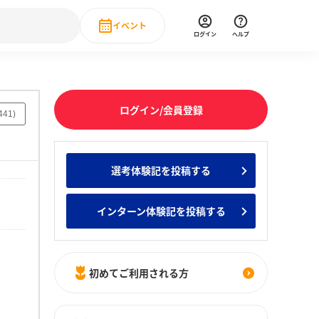
イベント
ログイン
ヘルプ
Event
の新卒就職人気企業ランキング
みんなのインターン人気企業ランキン
直近のイベント一覧
ログイン/会員登録
441
)
もっと見る
 IT・DX現場社員インタビュー
選考体験記を投稿する
の新卒就職人気企業ランキング
みんなのインターン人気企業ランキン
インターン体験記を投稿する
初めてご利用される方