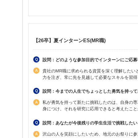
【26卒】夏インターンES(MR職)
設問：どのような参加目的でインターンにご応募い
貴社のMR職に求められる資質を深く理解したい
力を注ぎ、常に先を見越して必要なスキルを習得
設問：今までの人生でちょっとした勇気を持って新
私が勇気を持って新たに挑戦したのは、自身の専
身につけ、それを研究に応用できると考えたことが
設問：あなたが今後残りの学生生活で挑戦したいこ
沢山の人を笑顔にしたいため、地元のお祭りに参