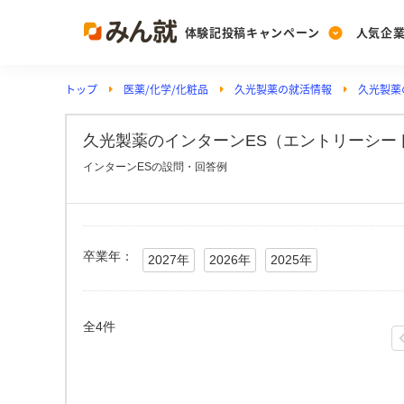
体験記投稿キャンペーン
人気企
トップ
医薬/化学/化粧品
久光製薬の就活情報
久光製薬
Post
Ranking
PickUp
投稿する
ランキングを見る
注目の企業特集
久光製薬のインターンES（エントリーシート
インターンESの設問・回答例
Vote
投票する
動画で知ろう！業界・
卒業年：
2027年
2026年
2025年
全4件