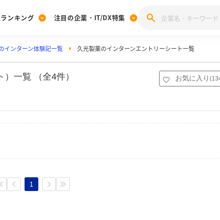
業ランキング
注目の企業・IT/DX特集
のインターン体験記一覧
久光製薬のインターンエントリーシート一覧
注目の企業特集
みんなのIT業界新卒就職人気企業ランキング
みんな
[27卒] 本選考体験記投稿キャンペーン
28卒 注目企業特集
27卒 注目企業特集
みんなのDX企業就職ブランド調査
）一覧 （全4件）
お気に入り
(
13
注目のIT・DX企業特集
28卒 IT・DX企業特集
27卒 IT・DX企業特集
28卒
みんなのIT業界新卒就職人気企業ランキング
みんな
企業研究
1