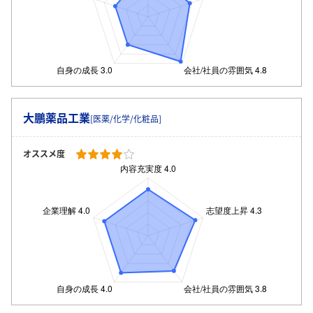
大鵬薬品工業
[医薬/化学/化粧品]
オススメ度