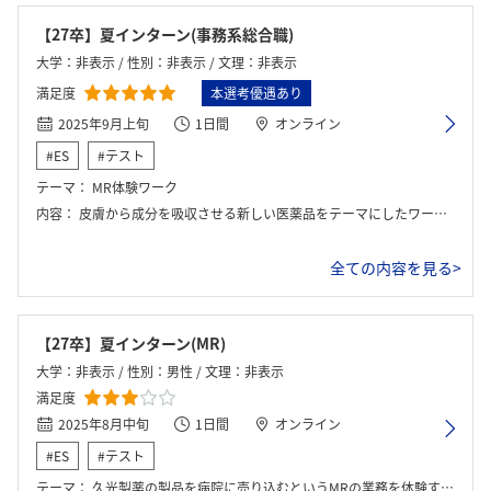
【27卒】夏インターン(事務系総合職)
大学：非表示 / 性別：非表示 / 文理：非表示
満足度
本選考優遇あり
2025年9月上旬
1日間
オンライン
#ES
#テスト
テーマ：
MR体験ワーク
内容：
皮膚から成分を吸収させる新しい医薬品をテーマにしたワークに取り組んだ。グループで議論しながら、どの病院を回るべきか、どの診療科・医師に対して、どんな切り口で提案するのが効果的かを考え、最後に発表する流れだった。
全ての内容を見る>
【27卒】夏インターン(MR)
大学：非表示 / 性別：男性 / 文理：非表示
満足度
2025年8月中旬
1日間
オンライン
#ES
#テスト
テーマ：
久光製薬の製品を病院に売り込むというMRの業務を体験するグループワーク。病院情報が記載された資料をもとに、どの病院を訪問するか、どんな質問をするかをグループで考え、最終的に医師役の社員に製品を売り込むプロセスを体験しました。