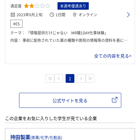
満足度
本選考優遇あり
2023年9月上旬
1日間
オンライン
#ES
テーマ：
「情報提供だけじゃない MR職1DAY仕事体験」
内容：
事前に配布されていた薬の種類や医院の情報等の資料を基にデモンストレーションワークを実施。参加学生らがグループで協議し、MRとして進める薬の選定。代表の学生が医師役の社員との模擬面談を実施した。
全ての内容を見る>
1
公式サイトを見る
この企業をお気に入りした学生が見ている企業
ログイン・会員登録
持田製薬
[医薬/化学/化粧品]