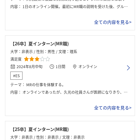
内容：
1日のオンライン開催。最初にMR職の説明を受けた後、グループワークに取り組む流れでした。グループで話し合う時間と、医師役の社員にヒアリングを行う時間が設けられ、最後には座談会で社員と交流する機会もありました。
全ての内容を見る>
【26卒】夏インターン(MR職)
大学：非表示 / 性別：男性 / 文理：理系
満足度
2024年8月中旬
1日間
オンライン
#ES
テーマ：
MRの仕事を体験する。
内容：
オンラインであったが、久光の社員さんが医師になりきり、学生側がMRとして訪問を行った。
全ての内容を見る>
【25卒】夏インターン(MR職)
大学：非表示 / 性別：非表示 / 文理：非表示