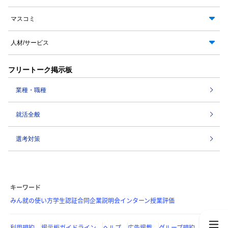
マスコミ
人材/サービス
フリートーク掲示板
業種・職種
就活全般
選考対策
キーワード
みん就の使い方
学生認証
合同企業説明会
インターン
授業評価
利用規約
掲示板ガイドライン
ヘルプ
広告掲載
グループ規約