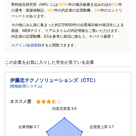
野村総合研究所（NRI）には
19764
件の掲示板書き込みのほか
935
件
の選考・面接体験記、
624
件の内定者の志望動機、
348
件のエントリ
ーシートがあります。
その他にみん就に集まった約2万9000件の企業掲示板や就活生による
面接、WEBテスト、リアルタイムの内定情報をご覧いただけます。
内定者の志望動機、ESを参考に就活に挑もう。※パクり厳禁！
ログイン/会員登録
すると閲覧できます。
この企業をお気に入りした学生が見ている企業
伊藤忠テクノソリューションズ（CTC）
[情報処理/システム]
オススメ度