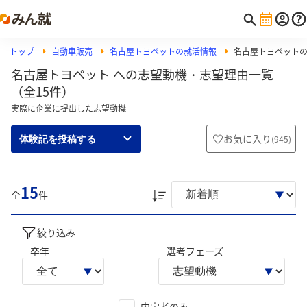
トップ
自動車販売
名古屋トヨペットの就活情報
名古屋トヨペット
名古屋トヨペット への志望動機・志望理由一覧
（全15件）
実際に企業に提出した志望動機
お気に入り
(
945
)
体験記を投稿する
15
全
件
絞り込み
卒年
選考フェーズ
内定者のみ