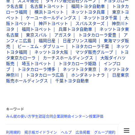
車
スズキ販売
ダイハツ販売会社グループ
トヨタカロー
ラ名古屋
名古屋トヨペット
福岡トヨタ自動車
トヨタカ
ローラ福岡
横浜トヨペット
ネッツトヨタ兵庫
東京トヨ
ペット
ケーユーホールディングス
ネッツトヨタ千葉
大
阪トヨペット
神戸トヨペット
スバルスターズ
神奈川ト
ヨタ
福岡トヨペット
兵庫トヨタ自動車
ネッツトヨタ東
名古屋
東京スバル
アガスタ
トヨタカローラ愛豊
ア
ンフィニ広島
福岡日産
日産プリンス福岡
東海マツダ販
売
ビー・エム・ダブリュー
トヨタカローラ千葉
ネッツ
トヨタ福岡
ネッツトヨタ大阪
マツダ販売グループ
トヨ
タ東京カローラ
カーチスホールディングス
大阪ダイハツ
販売
埼玉トヨペット
トヨタカローラ姫路
インプロ
ブ
トヨタカローラ博多
ネッツトヨタ東京
ネッツトヨタ
神奈川
トヨタカローラ広島
ホンダネットナラ
日産東京
販売ホールディングス
千葉トヨタ自動車
キーワード
みん就の使い方
学生認証
合同企業説明会
インターン
授業評価
利用規約
掲示板ガイドライン
ヘルプ
広告掲載
グループ規約