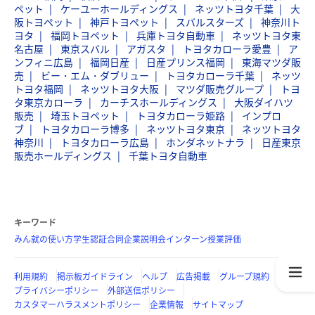
ペット
ケーユーホールディングス
ネッツトヨタ千葉
大
阪トヨペット
神戸トヨペット
スバルスターズ
神奈川ト
ヨタ
福岡トヨペット
兵庫トヨタ自動車
ネッツトヨタ東
名古屋
東京スバル
アガスタ
トヨタカローラ愛豊
ア
ンフィニ広島
福岡日産
日産プリンス福岡
東海マツダ販
売
ビー・エム・ダブリュー
トヨタカローラ千葉
ネッツ
トヨタ福岡
ネッツトヨタ大阪
マツダ販売グループ
トヨ
タ東京カローラ
カーチスホールディングス
大阪ダイハツ
販売
埼玉トヨペット
トヨタカローラ姫路
インプロ
ブ
トヨタカローラ博多
ネッツトヨタ東京
ネッツトヨタ
神奈川
トヨタカローラ広島
ホンダネットナラ
日産東京
販売ホールディングス
千葉トヨタ自動車
キーワード
みん就の使い方
学生認証
合同企業説明会
インターン
授業評価
利用規約
掲示板ガイドライン
ヘルプ
広告掲載
グループ規約
プライバシーポリシー
外部送信ポリシー
カスタマーハラスメントポリシー
企業情報
サイトマップ