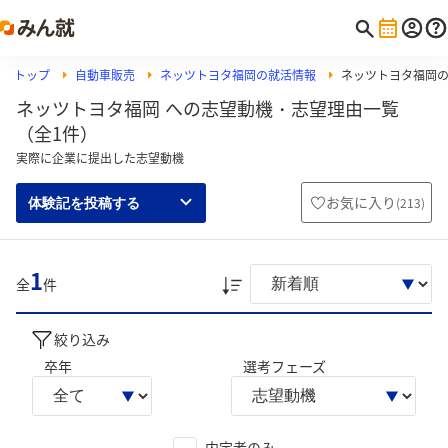
トップ
自動車販売
ネッツトヨタ福岡の就活情報
ネッツトヨタ福岡
ネッツトヨタ福岡 への志望動機・志望理由一覧
（全1件）
実際に企業に提出した志望動機
お気に入り
(
213
)
体験記を投稿する
1
全
件
絞り込み
卒年
選考フェーズ
内定者のみ