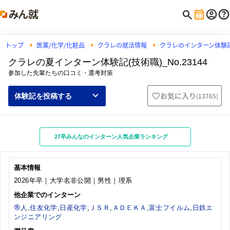
トップ
医薬/化学/化粧品
クラレの就活情報
クラレのインターン体験
クラレの夏インターン体験記(技術職)_No.23144
参加した先輩たちの口コミ・選考対策
お気に入り
(
13765
)
体験記を投稿する
27卒みんなのインターン人気企業ランキング
基本情報
2026年卒｜大学名非公開｜男性｜理系
他企業でのインターン
帝人
,
住友化学
,
日産化学
,
ＪＳＲ
,
ＡＤＥＫＡ
,
富士フイルム
,
日鉄エ
ンジニアリング