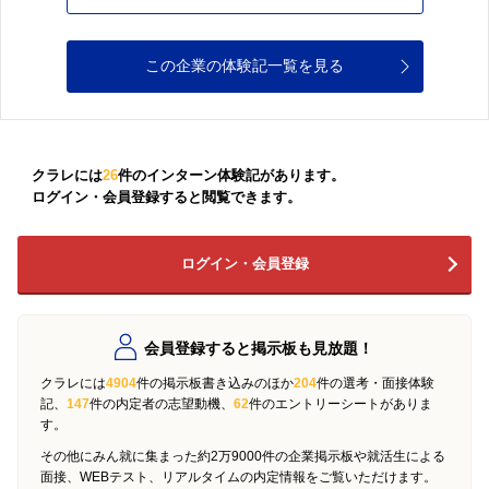
この企業の体験記一覧を見る
クラレには
26
件のインターン体験記があります。
ログイン・会員登録すると閲覧できます。
ログイン・会員登録
会員登録すると掲示板も見放題！
クラレには
4904
件の掲示板書き込みのほか
204
件の選考・面接体験
記、
147
件の内定者の志望動機、
62
件のエントリーシートがありま
す。
その他にみん就に集まった約2万9000件の企業掲示板や就活生による
面接、WEBテスト、リアルタイムの内定情報をご覧いただけます。