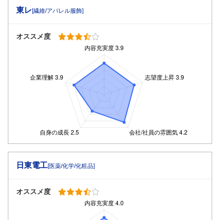
東レ
[繊維/アパレル服飾]
オススメ度
日東電工
[医薬/化学/化粧品]
オススメ度