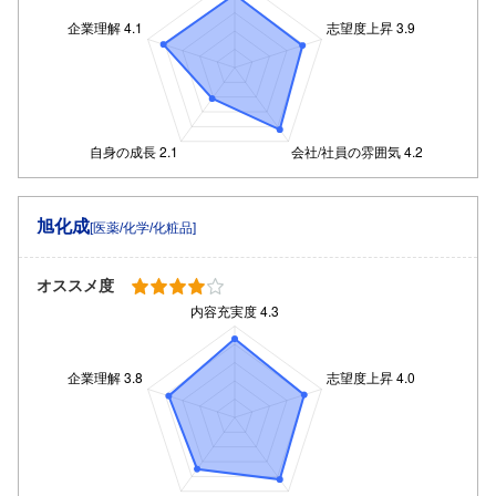
旭化成
[医薬/化学/化粧品]
オススメ度