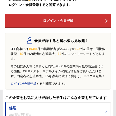
ログイン・会員登録すると閲覧できます。
ログイン・会員登録
会員登録すると掲示板も見放題！
JFE商事には
10384
件の掲示板書き込みのほか
122
件の選考・面接体
験記、
89
件の内定者の志望動機、
34
件のエントリーシートがありま
す。
その他にみん就に集まった約2万9000件の企業掲示板や就活生によ
る面接、WEBテスト、リアルタイムの内定情報をご覧いただけま
す。内定者の志望動機、ESを参考に就活に挑もう。※パクり厳禁！
ログイン/会員登録
すると閲覧できます。
この企業をお気に入り登録した学生はこんな企業を見ています
蝶理
総合商社/専門商社