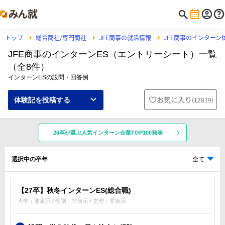
トップ
総合商社/専門商社
JFE商事の就活情報
JFE商事のインターン
JFE商事のインターンES（エントリーシート）一覧
（全8件）
インターンESの設問・回答例
お気に入り
(
12819
)
体験記を投稿する
26卒が選ぶ人気インターン企業TOP100発表
選択中の卒年
全て
【27卒】秋冬インターンES(総合職)
大学：非表示 / 性別：非表示 / 文理：非表示