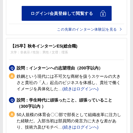
この先輩のインターン体験記を見る
【25卒】秋冬インターンES(総合職)
大学：非表示 / 性別：男性 / 文理：理系
設問：インターンへの志望理由（200字以内）
鉄鋼という現代には不可欠な商材を扱うスケールの大き
さと貴社の「人」起点のビジネスを体感し、貴社で働く
イメージを具体化した
設問：学生時代に頑張ったこと、頑張っていること
（300字以内 ）
50人規模の体育会〇〇部で部長として組織改革に注力し
た経験だ。入部当初は部員間の発言力に大きな差があ
り、技術力及びモチベ