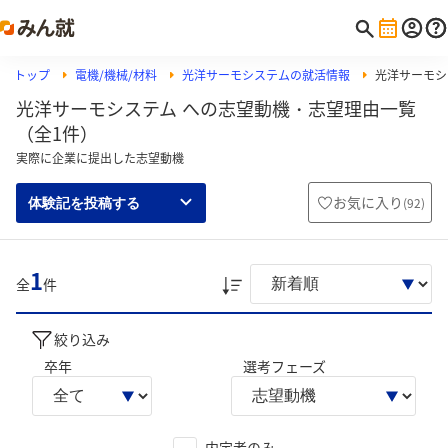
トップ
電機/機械/材料
光洋サーモシステムの就活情報
光洋サーモシ
光洋サーモシステム への志望動機・志望理由一覧
（全1件）
実際に企業に提出した志望動機
お気に入り
(
92
)
体験記を投稿する
1
全
件
絞り込み
卒年
選考フェーズ
内定者のみ