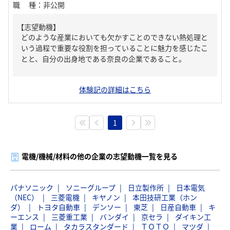
職種
：
非公開
【志望動機】
どのような産業においても欠かすことのできない熱処理と
いう過程で重要な役割を担っていることに魅力を感じたこ
とと、自分の出身地である奈良の企業であること。
体験記の詳細はこちら
1
電機/機械/材料の他の企業の志望動機一覧を見る
パナソニック
ソニーグループ
日立製作所
日本電気
（NEC）
三菱電機
キヤノン
本田技研工業（ホン
ダ）
トヨタ自動車
デンソー
東芝
日産自動車
キ
ーエンス
三菱重工業
バンダイ
京セラ
ダイキン工
業
ローム
タカラスタンダード
ＴＯＴＯ
マツダ