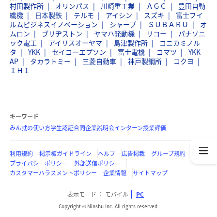
村田製作所
オリンパス
川崎重工業
ＡＧＣ
豊田自動
織機
日本製鉄
テルモ
アイシン
スズキ
富士フイ
ルムビジネスイノベーション
シャープ
ＳＵＢＡＲＵ
オ
ムロン
ブリヂストン
ヤマハ発動機
リコー
パナソニ
ック電工
アイリスオーヤマ
島津製作所
コニカミノル
タ
YKK
セイコーエプソン
富士電機
コマツ
YKK
AP
タカラトミー
三菱自動車
神戸製鋼所
コクヨ
ＩＨＩ
キーワード
みん就の使い方
学生認証
合同企業説明会
インターン
授業評価
利用規約
掲示板ガイドライン
ヘルプ
広告掲載
グループ規約
プライバシーポリシー
外部送信ポリシー
カスタマーハラスメントポリシー
企業情報
サイトマップ
表示モード
モバイル
PC
Copyright © Minshu Inc. All rights reserved.