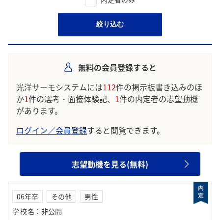
絞り込む
無料の会員登録すると
光洋サーモシステムには
112
件の掲示板書き込みのほ
か
1
件の選考・面接体験記、
1
件の内定者の志望動機
があります。
ログイン／会員登録
すると閲覧できます。
志望動機を見る(無料)
06年卒
その他
男性
学校名
：
非公開