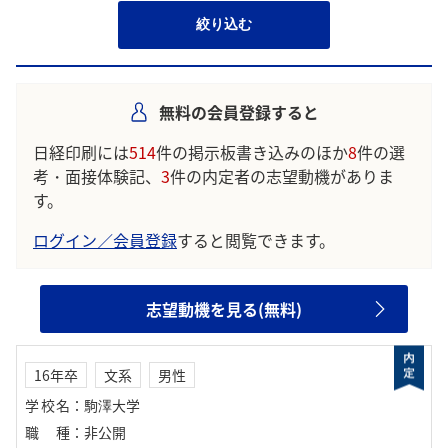
絞り込む
無料の会員登録すると
日経印刷には
514
件の掲示板書き込みのほか
8
件の選
考・面接体験記、
3
件の内定者の志望動機がありま
す。
ログイン／会員登録
すると閲覧できます。
志望動機を見る(無料)
16年卒
文系
男性
学校名
：
駒澤大学
職種
：
非公開