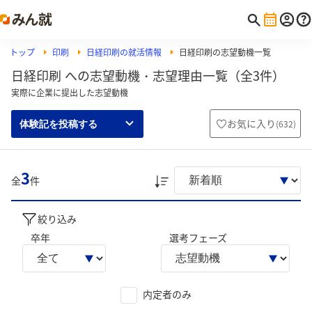
トップ
印刷
日経印刷の就活情報
日経印刷の志望動機一覧
日経印刷 への志望動機・志望理由一覧（全3件）
実際に企業に提出した志望動機
お気に入り
(
632
)
体験記を投稿する
3
全
件
絞り込み
卒年
選考フェーズ
内定者のみ