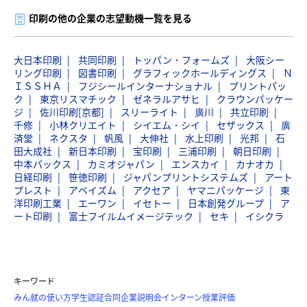
印刷の他の企業の志望動機一覧を見る
大日本印刷
共同印刷
トッパン・フォームズ
大阪シー
リング印刷
図書印刷
グラフィックホールディングス
Ｎ
ＩＳＳＨＡ
フジシールインターナショナル
プリントパッ
ク
東京リスマチック
ゼネラルアサヒ
クラウンパッケー
ジ
佐川印刷[京都]
スリーライト
廣川
共立印刷
千修
小林クリエイト
シイエム・シイ
セザックス
廣
済堂
ネクスタ
帆風
大伸社
水上印刷
光邦
石
田大成社
新日本印刷
宝印刷
三浦印刷
朝日印刷
中本パックス
カミオジャパン
エンスカイ
カナオカ
日経印刷
笹徳印刷
ジャパンプリントシステムズ
アート
プレスト
アベイズム
アクセア
ヤマニパッケージ
東
洋印刷工業
エーワン
イセトー
日本創発グループ
ア
ート印刷
富士フイルムイメージテック
セキ
イシクラ
キーワード
みん就の使い方
学生認証
合同企業説明会
インターン
授業評価