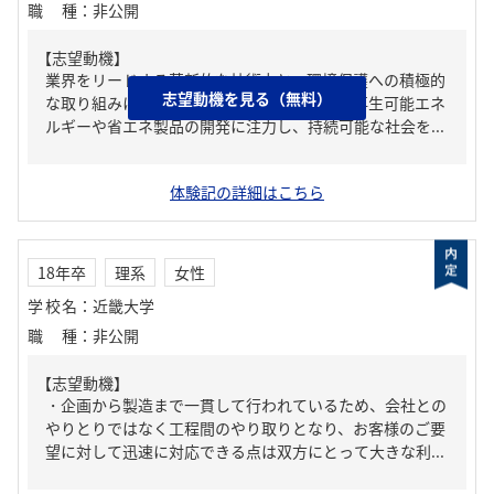
職種
：
非公開
【志望動機】
業界をリードする革新的な技術力と、環境保護への積極的
志望動機を見る（無料）
な取り組みに深く共感したからです。特に、再生可能エネ
ルギーや省エネ製品の開発に注力し、持続可能な社会を...
体験記の詳細はこちら
18年卒
理系
女性
学校名
：
近畿大学
職種
：
非公開
【志望動機】
・企画から製造まで一貫して行われているため、会社との
やりとりではなく工程間のやり取りとなり、お客様のご要
望に対して迅速に対応できる点は双方にとって大きな利...