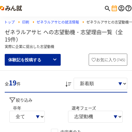
トップ
印刷
ゼネラルアサヒの就活情報
ゼネラルアサヒの志望動機
ゼネラルアサヒ への志望動機・志望理由一覧（全
19件）
実際に企業に提出した志望動機
お気に入り
(
745
)
体験記を投稿する
19
全
件
絞り込み
卒年
選考フェーズ
内定者のみ