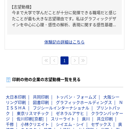
【志望動機】
今まで大学で学んだことが十分に発揮できる職場だと感じ
たことが最も大きな志望理由です。私はグラフィックデザ
インを中心に心理・感性の解析、表現に関する感性基礎...
体験記の詳細はこちら
1
印刷の他の企業の志望動機一覧を見る
大日本印刷
共同印刷
トッパン・フォームズ
大阪シー
リング印刷
図書印刷
グラフィックホールディングス
Ｎ
ＩＳＳＨＡ
フジシールインターナショナル
プリントパッ
ク
東京リスマチック
ゼネラルアサヒ
クラウンパッケー
ジ
佐川印刷[京都]
スリーライト
廣川
共立印刷
千修
小林クリエイト
シイエム・シイ
セザックス
廣