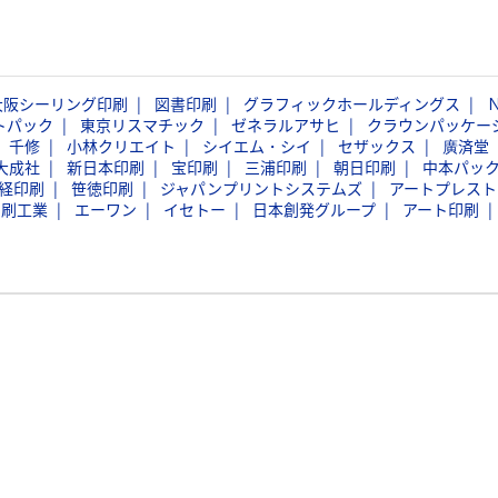
大阪シーリング印刷
図書印刷
グラフィックホールディングス
トパック
東京リスマチック
ゼネラルアサヒ
クラウンパッケー
千修
小林クリエイト
シイエム・シイ
セザックス
廣済堂
大成社
新日本印刷
宝印刷
三浦印刷
朝日印刷
中本パッ
経印刷
笹徳印刷
ジャパンプリントシステムズ
アートプレスト
印刷工業
エーワン
イセトー
日本創発グループ
アート印刷