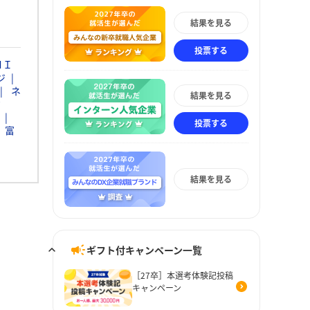
結果を見る
投票する
ＮＩ
ジ
ネ
結果を見る
ク
投票する
富
結果を見る
ギフト付キャンペーン一覧
［27卒］本選考体験記投稿
キャンペーン