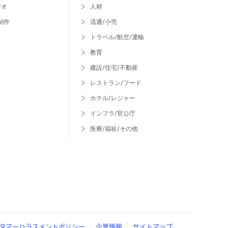
ジオ
人材
制作
流通/小売
トラベル/航空/運輸
教育
建設/住宅/不動産
レストラン/フード
ホテル/レジャー
インフラ/官公庁
医療/福祉/その他
タマーハラスメントポリシー
企業情報
サイトマップ