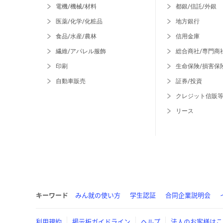
電機/機械/材料
都銀/信託/外銀
医薬/化学/化粧品
地方銀行
食品/水産/農林
信用金庫
繊維/アパレル服飾
総合商社/専門商
印刷
生命保険/損害保
自動車販売
証券/投資
クレジット信販
リース
キーワード
みん就の使い方
学生認証
合同企業説明会
利用規約
掲示板ガイドライン
ヘルプ
法人のお客様はこ