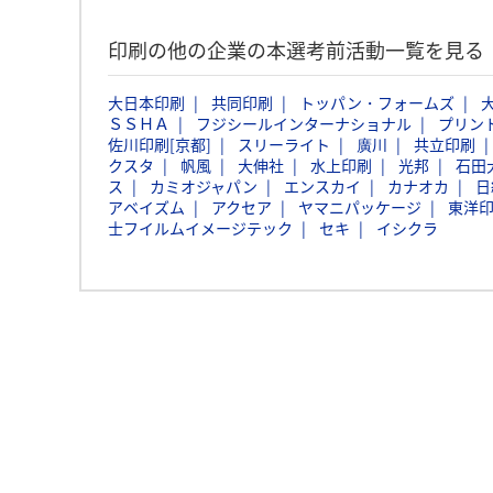
印刷の他の企業の本選考前活動一覧を見る
大日本印刷
共同印刷
トッパン・フォームズ
ＳＳＨＡ
フジシールインターナショナル
プリン
佐川印刷[京都]
スリーライト
廣川
共立印刷
クスタ
帆風
大伸社
水上印刷
光邦
石田
ス
カミオジャパン
エンスカイ
カナオカ
日
アベイズム
アクセア
ヤマニパッケージ
東洋
士フイルムイメージテック
セキ
イシクラ