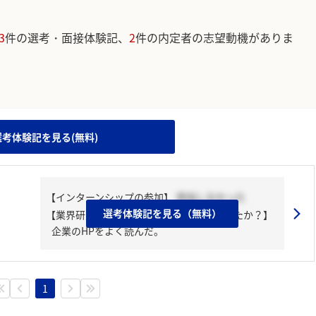
3
件の選考・面接体験記、
2
件の内定者の志望動機がありま
。
選考体験記を見る(無料)
【インターンシップの参加】
参加しなかった
選考体験記を見る（無料）
【業界研究・企業研究はどんな風にしましたか？】
企業のHPをよく読んだ。
1