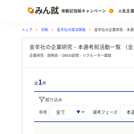
体験記投稿キャンペーン
人気企
トップ
印刷
金羊社の就活情報
金羊社の企業研究・本選
Post
Ranking
PickUp
投稿する
ランキングを見る
注目の企業特集
金羊社の企業研究・本選考前活動一覧 （全
企業研究・説明会・OBOG訪問・リクルーター面談
Vote
投票する
1
全
件
動画で知ろう！業界・
絞り込み
卒年
選考フェーズ