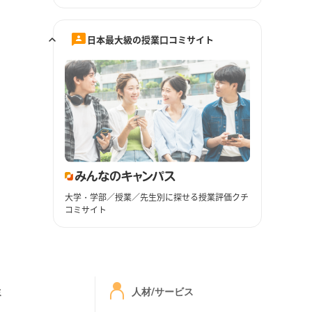
日本最大級の授業口コミサイト
大学・学部／授業／先生別に探せる授業評価クチ
コミサイト
ミ
人材/サービス