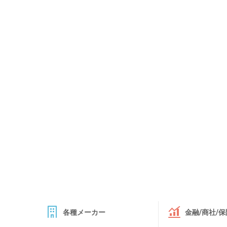
各種メーカー
金融/商社/保