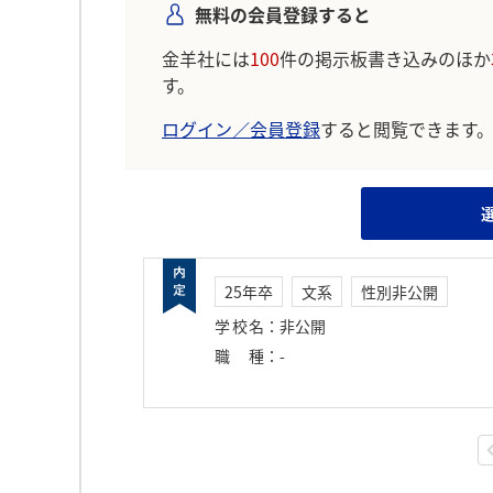
無料の会員登録すると
金羊社には
100
件の掲示板書き込みのほか
す。
ログイン／会員登録
すると閲覧できます
25年卒
文系
性別非公開
学校名
：
非公開
職種
：
-