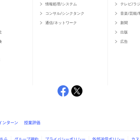
情報処理/システム
テレビ/ラ
コンサル/シンクタンク
音楽/芸能/
通信/ネットワーク
新聞
社
出版
険
広告
等
インターン
授業評価
ちら
グループ規約
プライバシーポリシー
外部送信ポリシー
カス