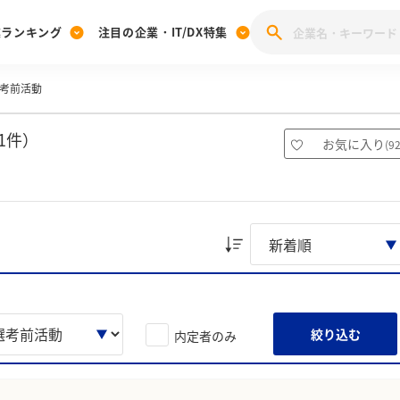
業ランキング
注目の企業・IT/DX特集
考前活動
注目の企業特集
みんなのIT業界新卒就職人気企業ランキング
みんな
[27卒] 本選考体験記投稿キャンペーン
28卒 注目企業特集
27卒 注目企業特集
みんなのDX企業就職ブランド調査
1件）
お気に入り
(
9
注目のIT・DX企業特集
28卒 IT・DX企業特集
27卒 IT・DX企業特集
28卒
みんなのIT業界新卒就職人気企業ランキング
みんな
企業研究
絞り込む
内定者のみ