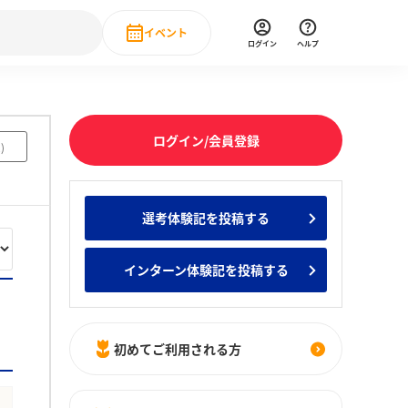
イベント
ログイン
ヘルプ
Event
の新卒就職人気企業ランキング
みんなのインターン人気企業ランキン
直近のイベント一覧
ログイン/会員登録
2
)
もっと見る
 IT・DX現場社員インタビュー
選考体験記を投稿する
の新卒就職人気企業ランキング
みんなのインターン人気企業ランキン
インターン体験記を投稿する
初めてご利用される方