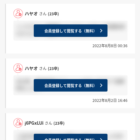
ハヤオ
さん
(23卒)
＞ハヤオさん 感謝押してくださった方いつ頃通知来
会員登録して閲覧する（無料）
たかコメントで教えていただきたいです！
2022年8月8日 00:36
ハヤオ
さん
(23卒)
2023卒、夏選考受けてらっしゃる方いますか？結果
会員登録して閲覧する（無料）
来ましたか？
2022年8月2日 16:46
j6PGxLUi
さん
(23卒)
＞QXVWmM77さん もう来ている方いらっしゃるの