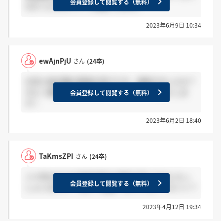
会員登録して閲覧する（無料）
なかったらホント？お願いします。
2023年6月9日 10:34
ewAjnPjU
さん
(24卒)
25日に総合職の面接を受けた方、連絡きましたか？
きた→感謝 きていない→ホント？ お願いしま
会員登録して閲覧する（無料）
す！
2023年6月2日 18:40
TaKmsZPI
さん
(24卒)
２４卒の方でGD選考通過の連絡が来た方はいらっ
会員登録して閲覧する（無料）
しゃいますか？ 来た→感謝、来ていない→ホント？
2023年4月12日 19:34