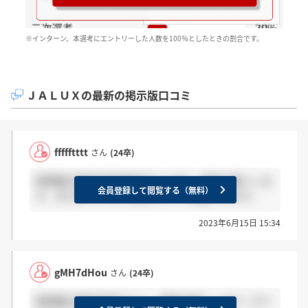
※インターン、本選考にエントリーした人数を100％としたときの割合です。
ＪＡＬＵＸの最新の掲示版口コミ
ffffftttt
さん
(24卒)
事務職の最終結果連絡来ている方、感謝お願いしま
会員登録して閲覧する（無料）
す。まだ来ていない方はホント？お願いします。
2023年6月15日 15:34
gMH7dHou
さん
(24卒)
事務職の最終結果きた人、感謝お願いします！きて