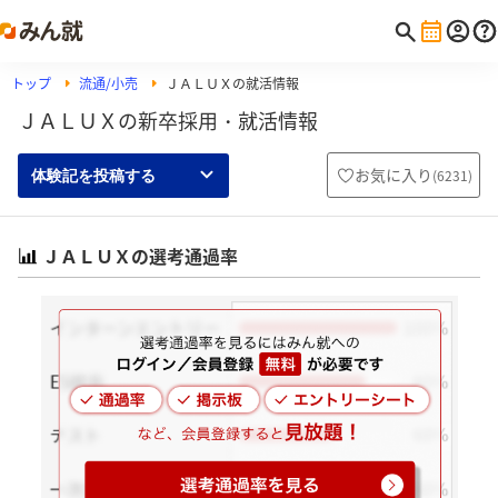
トップ
流通/小売
ＪＡＬＵＸの就活情報
ＪＡＬＵＸの新卒採用・就活情報
お気に入り
(
6231
)
体験記を投稿する
ＪＡＬＵＸの選考通過率