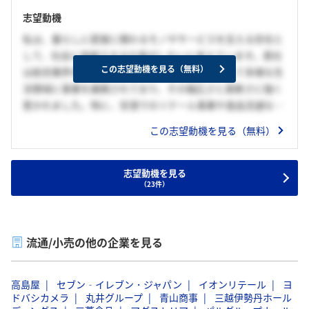
志望動機
私は、暮らしに密接に関わるモノやサービスを支える存在と
して、社会に貢献できる仕事がしたいと考えています。貴社
この志望動機を見る（無料）
は航空業界を基盤としながら、商社機能を活かして多様な生
活領域に事業を展開されており、その幅広さと柔軟さに強く
惹かれました。特に、空港でのリテール事業や食品流通な
ど、人々の「日常」に深く関わる事業を展開している点に魅
この志望動機を見る（無料）
力を感じています。私は学生時代、組織の円滑な運営を支え
る裏方として地道に取り組むことに喜びを感じてきました。
貴社でも、正確で丁寧な事務業務を通じて、社員の皆様が安
志望動機を見る
（23件）
心して業務に専念できる環境を整え、縁の下の力持ちとして
支えていきたいと考えています。
流通/小売の他の企業を見る
高島屋
セブン‐イレブン・ジャパン
イオンリテール
ヨ
ドバシカメラ
丸井グループ
青山商事
三越伊勢丹ホール