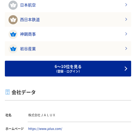
日本航空
2
西日本鉄道
3
神鋼商事
4
岩谷産業
5
6～10位を見る
（登録・ログイン）
会社データ
社名
株式会社ＪＡＬＵＸ
ホームページ
https://www.jalux.com/