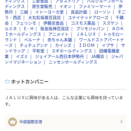
ディングス
三菱食品
アダストリア
パルグループホール
ディングス
資生堂販売
イオン
ファミリーマート
伊
勢丹
三越
イトーヨーカ堂
良品計画
ローソン
そご
う・西武
大丸松坂屋百貨店
ユナイテッドアローズ
千趣
会
フェリシモ
伊藤忠食品
コスモス薬品
スズケン
ルミネ
E・H
阪急阪神百貨店
プリモジャパン
ＡＯＫ
Ｉホールディングス
アニメイト
ＪＡＬＵＸ
トゥモロー
ランド
ベルーナ
赤ちゃん本舗
ワールドストアパートナ
ーズ
チュチュアンナ
カインズ
ＩＤＯＭ
イプサ
サ
ンドラッグ
平和堂
スギホールディングス
因幡電機産
業
イズミ
ジェイアール西日本伊勢丹
JA横浜
ジャパ
ンイマジネーション
ニッセンホールディングス
ホットカンパニー
ＪＡＬＵＸに興味がある人は、こんな企業にも興味を持っていま
す。
中部国際空港
1