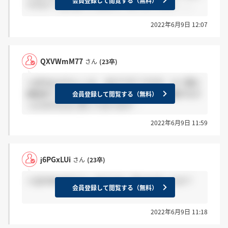
会員登録して閲覧する（無料）
ですか？ 私の周りにはまだいないのですが、、、
2022年6月9日 12:07
QXVWmM77
さん
(23卒)
＞j6PGxLUiさん いえ、まだです? ですが、もう既に
連絡来ている方は来ているそうなので、ご縁がなか
会員登録して閲覧する（無料）
ったのかなぁと思っております…
2022年6月9日 11:59
j6PGxLUi
さん
(23卒)
＞QXVWmM77さん まだです！来られましたか？
会員登録して閲覧する（無料）
2022年6月9日 11:18