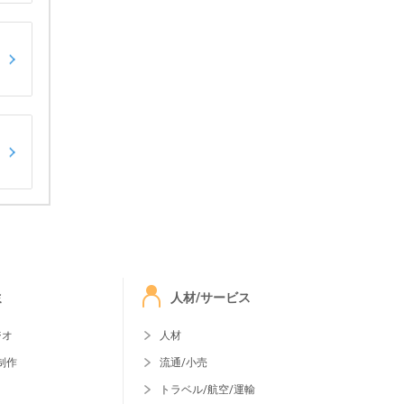
ミ
人材/サービス
ジオ
人材
制作
流通/小売
トラベル/航空/運輸