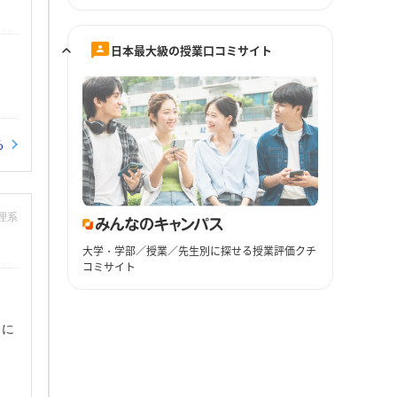
日本最大級の授業口コミサイト
る
：理系
大学・学部／授業／先生別に探せる授業評価クチ
コミサイト
うに