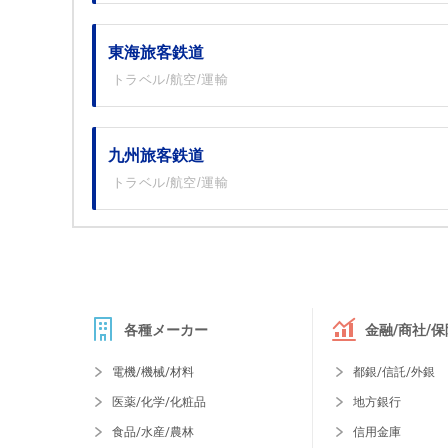
東海旅客鉄道
トラベル/航空/運輸
九州旅客鉄道
トラベル/航空/運輸
各種メーカー
金融/商社/保
電機/機械/材料
都銀/信託/外銀
医薬/化学/化粧品
地方銀行
食品/水産/農林
信用金庫