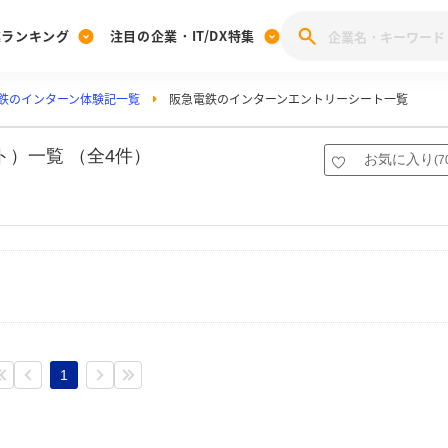
業ランキング
注目の企業・IT/DX特集
鉄のインターン体験記一覧
阪急電鉄のインターンエントリーシート一覧
注目の企業特集
みんなのIT業界新卒就職人気企業ランキング
みんな
[27卒] 本選考体験記投稿キャンペーン
28卒 注目企業特集
27卒 注目企業特集
みんなのDX企業就職ブランド調査
）一覧 （全4件）
お気に入り
(
7
注目のIT・DX企業特集
28卒 IT・DX企業特集
27卒 IT・DX企業特集
28卒
みんなのIT業界新卒就職人気企業ランキング
みんな
企業研究
1