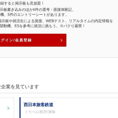
登録すると掲示板も見放題！
示板書き込みのほか
6
件の選考・面接体験記、
動機、
5
件のエントリーシートがあります。
業掲示板や就活生による面接、WEBテスト、リアルタイムの内定情報を
望動機、ESを参考に就活に挑もう。※パクり厳禁！
ログイン/会員登録
な企業を見ています
西日本旅客鉄道
トラベル/航空/運輸