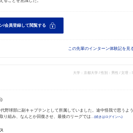
えることを意識した。
この先輩のインターン体験記を見
大学：京都大学 / 性別：男性 / 文理
画）
時代野球部に副キャプテンとして所属していました。途中怪我で思うよ
取り組み、なんとか回復させ、最後のリーグでは
ス