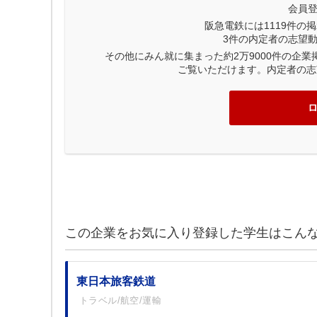
会員
阪急電鉄には
1119
件の掲
3
件の内定者の志望
その他にみん就に集まった約2万9000件の企
ご覧いただけます。内定者の志
この企業をお気に入り登録した学生はこん
東日本旅客鉄道
トラベル/航空/運輸