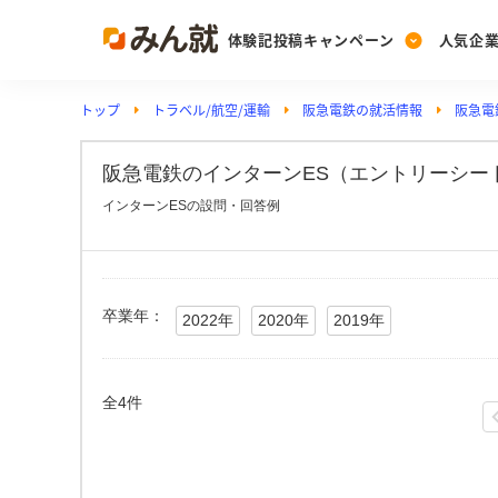
体験記投稿キャンペーン
人気企
トップ
トラベル/航空/運輸
阪急電鉄の就活情報
阪急電
Post
Ranking
PickUp
投稿する
ランキングを見る
注目の企業特集
阪急電鉄のインターンES（エントリーシート
インターンESの設問・回答例
Vote
投票する
動画で知ろう！業界・
卒業年：
2022年
2020年
2019年
全4件