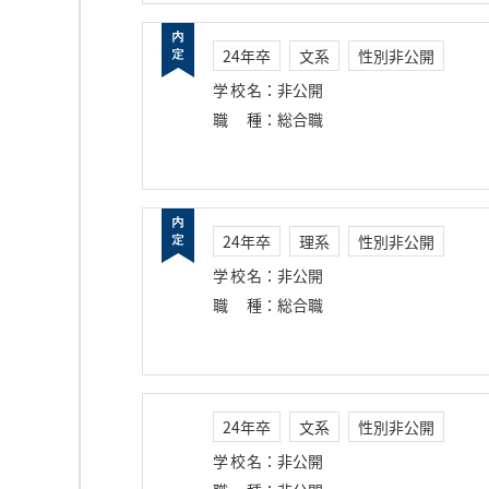
24年卒
文系
性別非公開
学校名
：
非公開
職種
：
総合職
24年卒
理系
性別非公開
学校名
：
非公開
職種
：
総合職
24年卒
文系
性別非公開
学校名
：
非公開