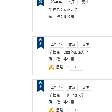
23年卒
文系
男性
学校名
：
立正大学
職種
：
非公開
23年卒
文系
女性
学校名
：
関西外国語大学
職種
：
非公開
感謝
1
23年卒
文系
女性
学校名
：
青山学院大学
職種
：
非公開
感謝
1