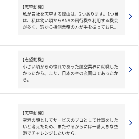
【志望動機】
私が貴社を志望する理由は、2つあります。1つ目
は、私は幼い頃からANAの飛行機を利用する機会
が多く、窓から機側業務の方が手を振ってお見...
【志望動機】
小さい頃からの憧れであった航空業界に就職した
かったから。また、日本の空の玄関口であったか
ら。
【志望動機】
空港の顔としてサービスのプロとして仕事をした
いと考えたため、またやるからには一番大きな空
港でチャレンジしたいから。