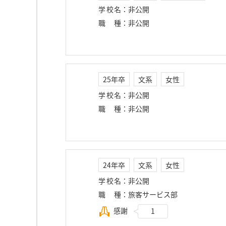
学校名
：
非公開
職種
：
非公開
25年卒
文系
女性
学校名
：
非公開
職種
：
非公開
24年卒
文系
女性
学校名
：
非公開
職種
：
旅客サービス部
感謝
1