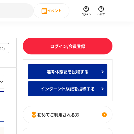
イベント
ログイン
ヘルプ
Event
の新卒就職人気企業ランキング
みんなのインターン人気企業ランキン
直近のイベント一覧
ログイン/会員登録
42
)
もっと見る
 IT・DX現場社員インタビュー
選考体験記を投稿する
の新卒就職人気企業ランキング
みんなのインターン人気企業ランキン
インターン体験記を投稿する
初めてご利用される方