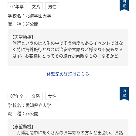
07年卒
文系
男性
学校名
：
北海学園大学
職種
：
非公開
【志望動機】
旅行というのは人生の中でそう何度もあるイベントではな
く特に海外旅行となれば治安や言語など様々な不安もある
はず。お客様にとってその旅行が素敵なものになるかど...
体験記の詳細はこちら
07年卒
文系
女性
学校名
：
愛知県立大学
職種
：
非公開
【志望動機】
万博期間中にたくさんのお年寄りの方々と出会い、お話