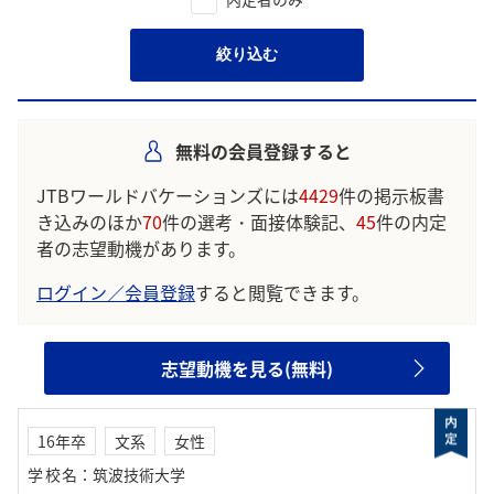
絞り込む
無料の会員登録すると
JTBワールドバケーションズには
4429
件の掲示板書
き込みのほか
70
件の選考・面接体験記、
45
件の内定
者の志望動機があります。
ログイン／会員登録
すると閲覧できます。
志望動機を見る(無料)
16年卒
文系
女性
学校名
：
筑波技術大学