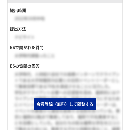
提出時期
2022年10月中旬
提出方法
ナビサイト
ESで聞かれた質問
大学時代頑張ったこと
ESの質問の回答
大学時代、人材紹介会社での長期インターンでクライアン
トである大手財閥系SI企業との合同イベントリーダーとし
て集客目標である70名を達成させることに注力した。
学生がクライアント企業への志望度を高め、最終的にはク
ライアントが優秀な学生を多く採用できるようにするため
会員登録（無料）して閲覧する
にイベントを行っている。その中でイベントリーダーは、
イベントの集客から運営を統率する役割を担っている。東
京と福岡の2拠点で集客しており、福岡で35名集客するこ
とを目標としていた。自分たちの知る優秀な学生を口コミ
で集めるためには、集客する子から信頼を得ること、論理