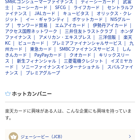
SMBCコンシューマーファイナンス
ディーシーカード
武富
士
ユーシーカード
SFCG
ライフカード
セントラルフ
ァイナンス
JALカード
キュービタス
オリックス・クレ
ジット
イー・ギャランティ
ポケットカード
NISグルー
プ
サンワード貿易
エムアイカード
伊勢丹アイカード
アクセス国際ネットワーク
三井住友トラストクラブ
ホンダ
ファイナンス
アメリカン・エキスプレス
三洋信販
楽天
KC
ビューカード
プレミアファイナンシャルサービス
九
州カード
東急カード
SMBCファイナンスサービス
しん
きんカード
PayPayカード
クオカード
キリックスリー
ス
新生フィナンシャル
三菱電機クレジット
イズミヤカ
ード
ソニーファイナンスインターナショナル
スバルファイ
ナンス
プレミアグループ
ホットカンパニー
楽天カードに興味がある人は、こんな企業にも興味を持っていま
す。
ジェーシービー（JCB）
1