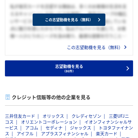
私が楽天カードを志望する理由は、多くのお客様の生活を支
えるキャッシュレスサービスを提供し、楽天グループの幅広
この志望動機を見る（無料）
いサービスと連携することで、継続的な価値を創出している
点に魅力を感じたからです。私はアルバイトを通じて、お客
様一人ひとりのニーズを汲み取り、最適な提案を行うことに
やりがいを感じてきました。この経験から、人々の生活をよ
この志望動機を見る（無料）
り便利で豊かにするサービスに携わりたいと考えるようにな
りました。中でも貴社は、楽天市場をはじめとする楽天経済
圏との連携や、データを活用したサービス改善により、お客
志望動機を見る
（86件）
様に新たな価値を提供し続けています。また、挑戦を後押し
する企業文化のもとで、若手のうちから主体的に成長できる
環境が整っている点にも魅力を感じています。
クレジット信販等の他の企業を見る
三井住友カード
オリックス
クレディセゾン
三菱UFJニ
コス
オリエントコーポレーション
イオンフィナンシャルサ
ービス
アコム
セディナ
ジャックス
トヨタファイナン
ス
アイフル
アプラスフィナンシャル
楽天カード