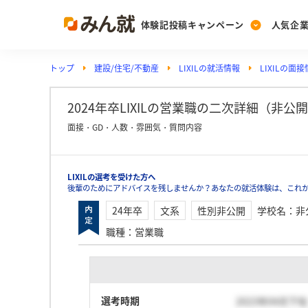
体験記投稿キャンペーン
人気企
トップ
建設/住宅/不動産
LIXILの就活情報
LIXILの面
Post
Ranking
PickUp
投稿する
ランキングを見る
注目の企業特集
2024年卒LIXILの営業職の二次詳細（非公開
面接・GD・人数・雰囲気・質問内容
Vote
LIXILの選考を受けた方へ
投票する
後輩のためにアドバイスを残しませんか？あなたの就活体験は、これから
動画で知ろう！業界・
24年卒
文系
性別非公開
学校名
：
非
職種
：
営業職
選考時期
2023年04月下旬