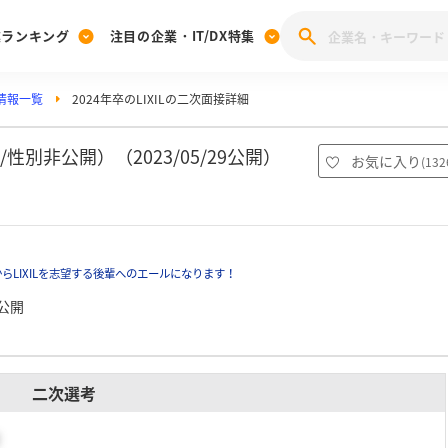
業ランキング
注目の企業・IT/DX特集
接情報一覧
2024年卒のLIXILの二次面接詳細
注目の企業特集
みんなのIT業界新卒就職人気企業ランキング
みんな
[27卒] 本選考体験記投稿キャンペーン
28卒 注目企業特集
27卒 注目企業特集
みんなのDX企業就職ブランド調査
/性別非公開）（2023/05/29公開）
お気に入り
(
132
注目のIT・DX企業特集
28卒 IT・DX企業特集
27卒 IT・DX企業特集
28卒
みんなのIT業界新卒就職人気企業ランキング
みんな
LIXILを志望する後輩へのエールになります！
企業研究
公開
二次選考