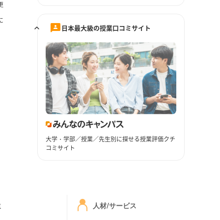
更
に
日本最大級の授業口コミサイト
大学・学部／授業／先生別に探せる授業評価クチ
コミサイト
ミ
人材/サービス