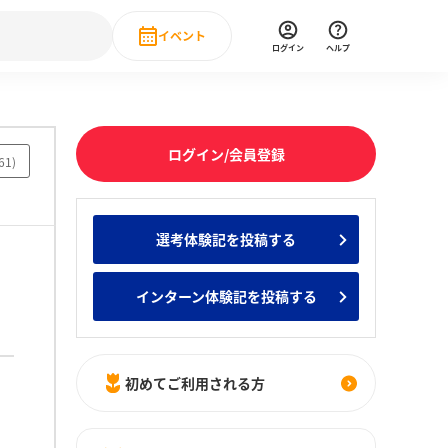
イベント
ログイン
ヘルプ
Event
の新卒就職人気企業ランキング
みんなのインターン人気企業ランキン
直近のイベント一覧
ログイン/会員登録
61
)
もっと見る
 IT・DX現場社員インタビュー
選考体験記を投稿する
の新卒就職人気企業ランキング
みんなのインターン人気企業ランキン
インターン体験記を投稿する
初めてご利用される方