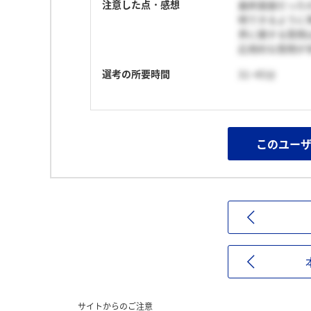
注意した点・感想
最終面接だった
明できるように
界に関する質問
応用的な質問が
選考の所要時間
31~45分
このユー
サイトからのご注意