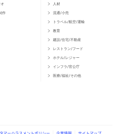
ジオ
人材
制作
流通/小売
トラベル/航空/運輸
教育
建設/住宅/不動産
レストラン/フード
ホテル/レジャー
インフラ/官公庁
医療/福祉/その他
タマーハラスメントポリシー
企業情報
サイトマップ