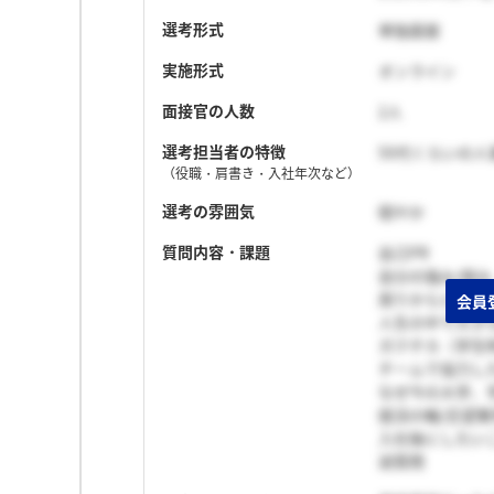
選考形式
単独面接
実施形式
オンライン
面接官の人数
2人
選考担当者の特徴
50代くらいの
（役職・肩書き・入社年次など）
選考の雰囲気
穏やか
質問内容・課題
自己PR
自分の強み/弱み
周りからどんな
人生の中で大き
ガクチカ（学生
チームで協力し
なぜ今の大学、
就活の軸/志望
入社後にしたい
逆質問