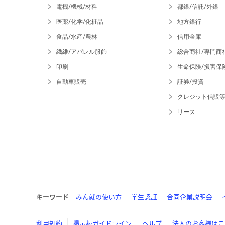
電機/機械/材料
都銀/信託/外銀
医薬/化学/化粧品
地方銀行
食品/水産/農林
信用金庫
繊維/アパレル服飾
総合商社/専門商
印刷
生命保険/損害保
自動車販売
証券/投資
クレジット信販
リース
キーワード
みん就の使い方
学生認証
合同企業説明会
利用規約
掲示板ガイドライン
ヘルプ
法人のお客様はこ