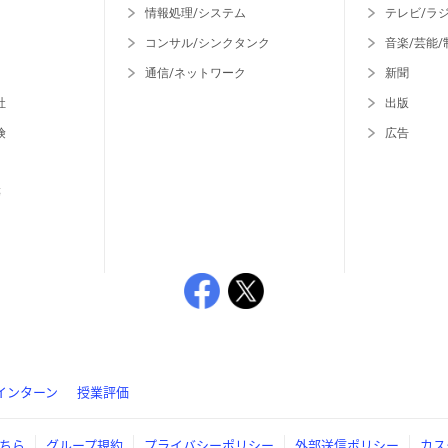
情報処理/システム
テレビ/ラ
コンサル/シンクタンク
音楽/芸能/
通信/ネットワーク
新聞
社
出版
険
広告
等
インターン
授業評価
ちら
グループ規約
プライバシーポリシー
外部送信ポリシー
カス