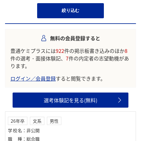
絞り込む
無料の会員登録すると
豊通ケミプラスには
922
件の掲示板書き込みのほか
8
件の選考・面接体験記、
7
件の内定者の志望動機があ
ります。
ログイン／会員登録
すると閲覧できます。
選考体験記を見る(無料)
26年卒
文系
男性
学校名
：
非公開
職種
：
総合職