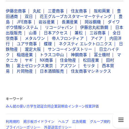
伊藤忠商事
丸紅
三菱商事
住友商事
阪和興業
豊
田通商
双日
花王グループカスタマーマーケティング
豊
島
JFE商事
岩谷産業
長瀬産業
岡谷鋼機
ダイワ
ボウ情報システム
リコージャパン
伊藤忠丸紅鉄鋼
日本
出版販売
山善
日本アクセス
兼松
三谷商事
全日
空商事
メタルワン
帝人フロンティア
アイア
内田洋
行
ユアサ商事
蝶理
ネクスティ エレクトロニクス
日
鉄物産
瀧定大阪
サンコーインダストリー
日立ハイテ
ク
稲畑産業
トラスコ中山
神鋼商事
冨士機材
マ
クニカ
ヤギ
NX商事
住金物産
松田産業
田村
駒
富士ゼロックス東京
アズワン
モリタ
西本貿
易
片岡物産
日本酒類販売
住友商事マシネックス
キーワード
みん就の使い方
学生認証
合同企業説明会
インターン
授業評価
利用規約
掲示板ガイドライン
ヘルプ
広告掲載
グループ規約
プライバシーポリシー
外部送信ポリシー