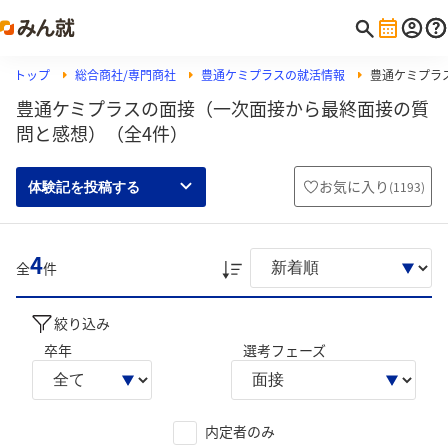
トップ
総合商社/専門商社
豊通ケミプラスの就活情報
豊通ケミプラ
豊通ケミプラスの面接（一次面接から最終面接の質
問と感想）（全4件）
お気に入り
(
1193
)
体験記を投稿する
4
全
件
絞り込み
卒年
選考フェーズ
内定者のみ