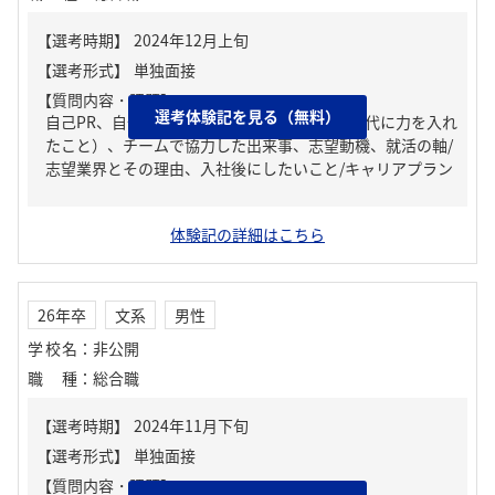
【質問内容・課題】
選考体験記を見る（無料）
自己PR、自分の強み/弱み、ガクチカ（学生時代に力を入れ
たこと）、チームで協力した出来事、志望動機、就活の軸/
志望業界とその理由、入社後にしたいこと/キャリアプラン
体験記の詳細はこちら
26年卒
文系
男性
学校名
：
非公開
職種
：
総合職
【質問内容・課題】