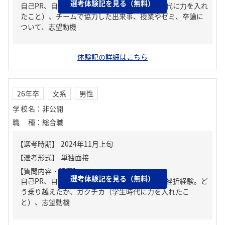
選考体験記を見る（無料）
自己PR、自分の強み/弱み、ガクチカ（学生時代に力を入れ
たこと）、チームで協力した出来事、授業やゼミ、卒論に
ついて、志望動機
体験記の詳細はこちら
26年卒
文系
男性
学校名
：
非公開
職種
：
総合職
【質問内容・課題】
選考体験記を見る（無料）
自己PR、自分の強み/弱み、人生の中で大きな挫折経験。ど
う乗り越えたか、ガクチカ（学生時代に力を入れたこ
と）、志望動機