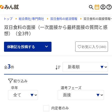
トップ
総合商社/専門商社
双日食料の就活情報
双日食料の面接情報
双日食料の面接（一次面接から最終面接の質問と感
想）（全3件）
お気に入り
(
380
)
体験記を投稿する
3
全
件
絞り込み
卒年
選考フェーズ
内定者のみ