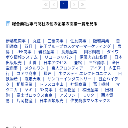
1
総合商社/専門商社の他の企業の面接一覧を見る
伊藤忠商事
丸紅
三菱商事
住友商事
阪和興業
豊
田通商
双日
花王グループカスタマーマーケティング
豊
島
JFE商事
岩谷産業
長瀬産業
岡谷鋼機
ダイワ
ボウ情報システム
リコージャパン
伊藤忠丸紅鉄鋼
日本
出版販売
山善
日本アクセス
兼松
三谷商事
全日
空商事
メタルワン
帝人フロンティア
アイア
内田洋
行
ユアサ商事
蝶理
ネクスティ エレクトロニクス
日
鉄物産
瀧定大阪
サンコーインダストリー
日立ハイテ
ク
稲畑産業
トラスコ中山
神鋼商事
冨士機材
マ
クニカ
ヤギ
NX商事
住金物産
松田産業
田村
駒
富士ゼロックス東京
アズワン
モリタ
西本貿
易
片岡物産
日本酒類販売
住友商事マシネックス