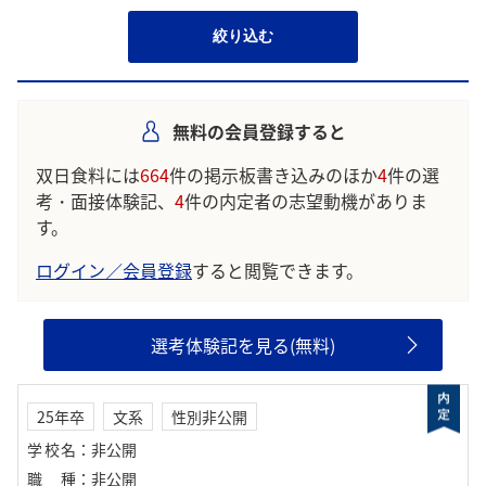
絞り込む
無料の会員登録すると
双日食料には
664
件の掲示板書き込みのほか
4
件の選
考・面接体験記、
4
件の内定者の志望動機がありま
す。
ログイン／会員登録
すると閲覧できます。
選考体験記を見る(無料)
25年卒
文系
性別非公開
学校名
：
非公開
職種
：
非公開