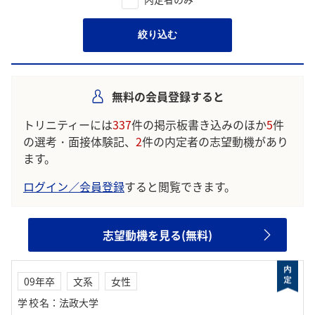
絞り込む
無料の会員登録すると
トリニティーには
337
件の掲示板書き込みのほか
5
件
の選考・面接体験記、
2
件の内定者の志望動機があり
ます。
ログイン／会員登録
すると閲覧できます。
志望動機を見る(無料)
09年卒
文系
女性
学校名
：
法政大学