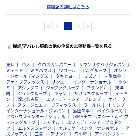
体験記の詳細はこちら
1
繊維/アパレル服飾の他の企業の志望動機一覧を見る
東レ
帝人
クロスカンパニー
サマンサタバサジャパンリ
ミテッド
ミキハウス
ワコール
LVJグループ
オンワ
ードホールディングス
タキヒヨー
ミズノ
三陽商会
ファイブフォックス
サンエー・インターナショナル
ツツ
ミ
アシックス
ジャヴァグループ
フランドル
東洋
紡
ジュングループ
キャン
たけうちグループ
イトキ
ン
瀧定名古屋
エフ・ディ・シィ・フレンズ
ケイ・ウ
ノ
スタージュエリーブティックス
ワールド
トリンプ・
インターナショナル・ジャパン
島田商事
ベイクルーズ
アバハウスインターナショナル
LVMHモエ ヘネシー・ルイ ヴ
ィトングループ
シャネル
エフ・ディ・シィ・プロダク
ツ
エルメスジャポン
ナルミヤ・インターナショナル
ア
ズノゥアズ
三貴
デサント
卑弥呼
アーバンリサー