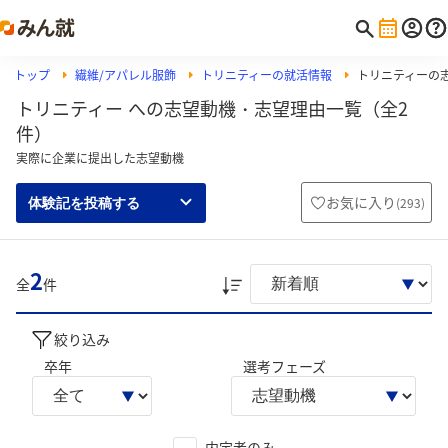
トップ
繊維/アパレル服飾
トリニティーの就活情報
トリニティーの
トリニティー への志望動機・志望理由一覧（全2
件）
実際に企業に提出した志望動機
お気に入り
(
293
)
体験記を投稿する
2
全
件
絞り込み
卒年
選考フェーズ
内定者のみ