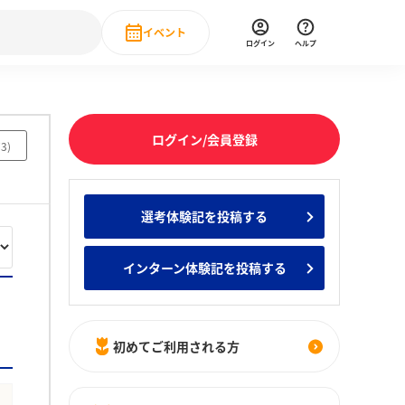
イベント
ログイン
ヘルプ
Event
の新卒就職人気企業ランキング
みんなのインターン人気企業ランキン
直近のイベント一覧
ログイン/会員登録
73
)
もっと見る
 IT・DX現場社員インタビュー
選考体験記を投稿する
の新卒就職人気企業ランキング
みんなのインターン人気企業ランキン
インターン体験記を投稿する
初めてご利用される方