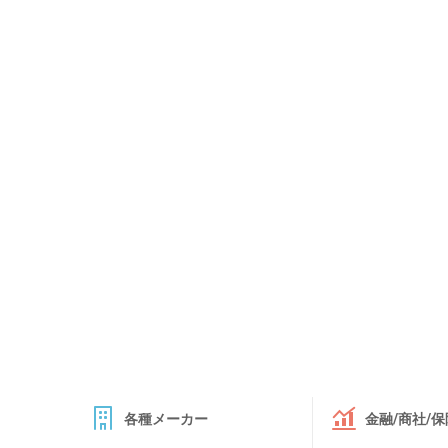
各種メーカー
金融/商社/保