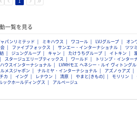
1
活動一覧を見る
ジャパンリミテッド
ミキハウス
ワコール
LVJグループ
オン
商会
ファイブフォックス
サンエー・インターナショナル
ツツ
紡
ジュングループ
キャン
たけうちグループ
イトキン
スタージュエリーブティックス
ワールド
トリンプ・インター
バハウスインターナショナル
LVMHモエ ヘネシー・ルイ ヴィトングル
エルメスジャポン
ナルミヤ・インターナショナル
アズノゥアズ
チカ
イング
レナウン
清原
やまと[きもの]
モリリン
ルックホールディングス
アルページュ