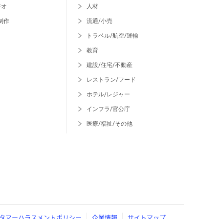
ジオ
人材
制作
流通/小売
トラベル/航空/運輸
教育
建設/住宅/不動産
レストラン/フード
ホテル/レジャー
インフラ/官公庁
医療/福祉/その他
タマーハラスメントポリシー
企業情報
サイトマップ