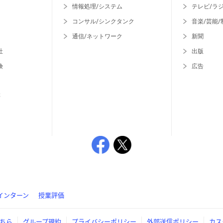
情報処理/システム
テレビ/ラ
コンサル/シンクタンク
音楽/芸能/
通信/ネットワーク
新聞
社
出版
険
広告
等
インターン
授業評価
ちら
グループ規約
プライバシーポリシー
外部送信ポリシー
カス