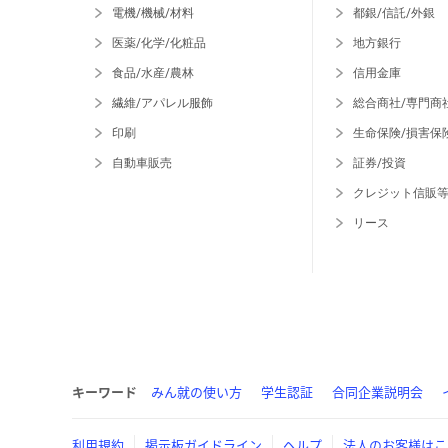
電機/機械/材料
都銀/信託/外銀
医薬/化学/化粧品
地方銀行
食品/水産/農林
信用金庫
繊維/アパレル服飾
総合商社/専門商
印刷
生命保険/損害保
自動車販売
証券/投資
クレジット信販
リース
キーワード
みん就の使い方
学生認証
合同企業説明会
利用規約
掲示板ガイドライン
ヘルプ
法人のお客様はこ