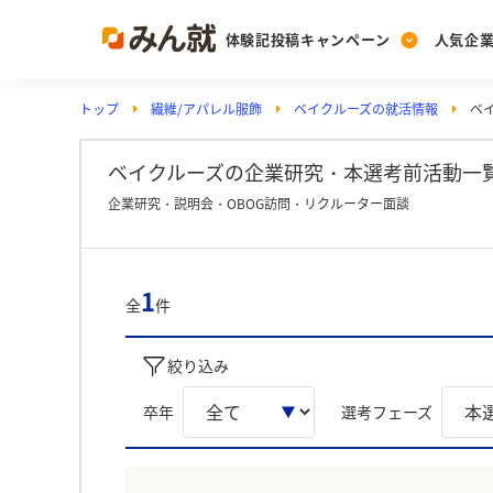
体験記投稿キャンペーン
人気企
トップ
繊維/アパレル服飾
ベイクルーズの就活情報
ベ
Post
Ranking
PickUp
投稿する
ランキングを見る
注目の企業特集
ベイクルーズの企業研究・本選考前活動一覧
企業研究・説明会・OBOG訪問・リクルーター面談
Vote
投票する
1
全
件
動画で知ろう！業界・
絞り込み
卒年
選考フェーズ