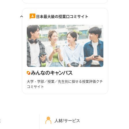
日本最大級の授業口コミサイト
大学・学部／授業／先生別に探せる授業評価クチ
コミサイト
ミ
人材/サービス