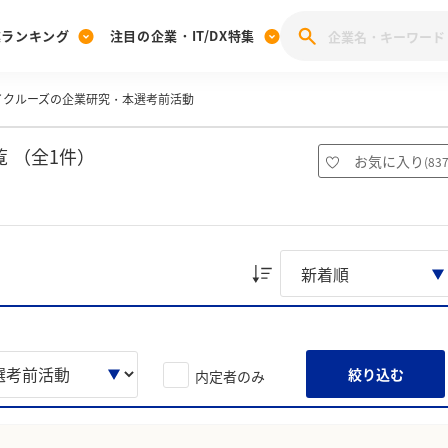
業ランキング
注目の企業・IT/DX特集
イクルーズの企業研究・本選考前活動
注目の企業特集
みんなのIT業界新卒就職人気企業ランキング
みんな
[27卒] 本選考体験記投稿キャンペーン
28卒 注目企業特集
27卒 注目企業特集
みんなのDX企業就職ブランド調査
 （全1件）
お気に入り
(
83
注目のIT・DX企業特集
28卒 IT・DX企業特集
27卒 IT・DX企業特集
28卒
みんなのIT業界新卒就職人気企業ランキング
みんな
企業研究
絞り込む
内定者のみ