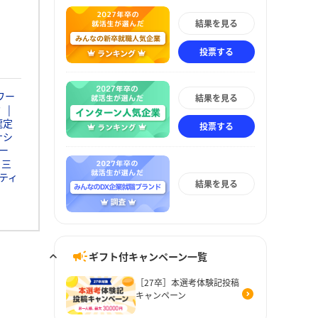
結果を見る
投票する
ワー
結果を見る
ミ
瀧定
投票する
ナシ
ー
三
ティ
結果を見る
ギフト付キャンペーン一覧
［27卒］本選考体験記投稿
キャンペーン