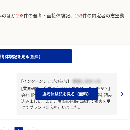
みのほか
198
件の選考・面接体験記、
153
件の内定者の志望動
。
選考体験記を見る(無料)
【インターンシップの参加】
参加しなかった
【業界研究・企業研究はどんな風にしましたか？】
選考体験記を見る（無料）
会社HPからニューリリースやブランド情報を読み
込みました。また、実際の店舗に訪れて接客を受
けてブランド研究を行いました。