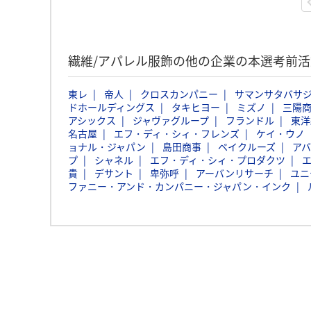
繊維/アパレル服飾の他の企業の本選考前
東レ
帝人
クロスカンパニー
サマンサタバサ
ドホールディングス
タキヒヨー
ミズノ
三陽
アシックス
ジャヴァグループ
フランドル
東洋
名古屋
エフ・ディ・シィ・フレンズ
ケイ・ウノ
ョナル・ジャパン
島田商事
ベイクルーズ
ア
プ
シャネル
エフ・ディ・シィ・プロダクツ
貴
デサント
卑弥呼
アーバンリサーチ
ユニ
ファニー・アンド・カンパニー・ジャパン・インク