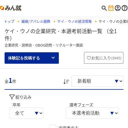
トップ
繊維/アパレル服飾
ケイ・ウノの就活情報
ケイ・ウノの企業
ケイ・ウノの企業研究・本選考前活動一覧 （全1
件）
企業研究・説明会・OBOG訪問・リクルーター面談
お気に入り
(
3945
)
体験記を投稿する
1
全
件
絞り込み
卒年
選考フェーズ
内定者のみ