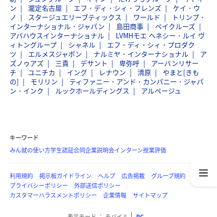
ン
瀧定名古屋
エフ・ディ・シィ・フレンズ
ケイ・ウ
ノ
スタージュエリーブティックス
ワールド
トリンプ・
インターナショナル・ジャパン
島田商事
ベイクルーズ
アバハウスインターナショナル
LVMHモエ ヘネシー・ルイ ヴ
ィトングループ
シャネル
エフ・ディ・シィ・プロダク
ツ
エルメスジャポン
ナルミヤ・インターナショナル
ア
ズノゥアズ
三貴
デサント
卑弥呼
アーバンリサー
チ
ユニチカ
イング
レナウン
清原
やまと[きも
の]
モリリン
ティファニー・アンド・カンパニー・ジャパ
ン・インク
ルックホールディングス
アルページュ
キーワード
みん就の使い方
学生認証
合同企業説明会
インターン
授業評価
利用規約
掲示板ガイドライン
ヘルプ
広告掲載
グループ規約
プライバシーポリシー
外部送信ポリシー
カスタマーハラスメントポリシー
企業情報
サイトマップ
表示モード
モバイル
PC