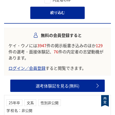
絞り込む
無料の会員登録すると
ケイ・ウノには
3947
件の掲示板書き込みのほか
129
件の選考・面接体験記、
76
件の内定者の志望動機が
あります。
ログイン／会員登録
すると閲覧できます。
選考体験記を見る(無料)
25年卒
文系
性別非公開
学校名
：
非公開