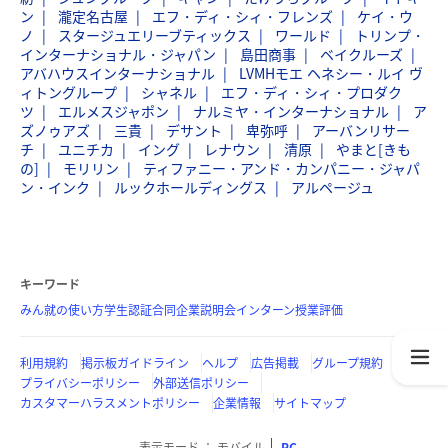
ン
瀧定名古屋
エフ・ディ・シィ・フレンズ
ケイ・ウ
ノ
スタージュエリーブティックス
ワールド
トリンプ・
インターナショナル・ジャパン
島田商事
ベイクルーズ
アバハウスインターナショナル
LVMHモエ ヘネシー・ルイ ヴ
ィトングループ
シャネル
エフ・ディ・シィ・プロダク
ツ
エルメスジャポン
ナルミヤ・インターナショナル
ア
ズノゥアズ
三貴
デサント
卑弥呼
アーバンリサー
チ
ユニチカ
イング
レナウン
清原
やまと[きも
の]
モリリン
ティファニー・アンド・カンパニー・ジャパ
ン・インク
ルックホールディングス
アルページュ
キーワード
みん就の使い方
学生認証
合同企業説明会
インターン
授業評価
利用規約
掲示板ガイドライン
ヘルプ
広告掲載
グループ規約
プライバシーポリシー
外部送信ポリシー
カスタマーハラスメントポリシー
企業情報
サイトマップ
表示モード
モバイル
PC