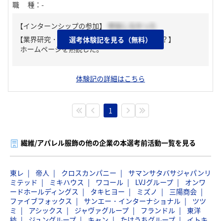
職種
：
-
【インターンシップの参加】
参加しなかった
【業界研究・企業研究はどんな風にしましたか？】
選考体験記を見る（無料）
ホームページを熟読した。
体験記の詳細はこちら
1
繊維/アパレル服飾の他の企業の本選考前活動一覧を見る
東レ
帝人
クロスカンパニー
サマンサタバサジャパンリ
ミテッド
ミキハウス
ワコール
LVJグループ
オンワ
ードホールディングス
タキヒヨー
ミズノ
三陽商会
ファイブフォックス
サンエー・インターナショナル
ツツ
ミ
アシックス
ジャヴァグループ
フランドル
東洋
紡
ジュングループ
キャン
たけうちグループ
イトキ