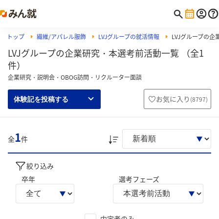
トップ
繊維/アパレル服飾
LVJグループの就活情報
LVJグループの
LVJグループの企業研究・本選考前活動一覧 （全1
件）
企業研究・説明会・OBOG訪問・リクルーター面談
お気に入り
(
8797
)
体験記を投稿する
1
全
件
絞り込み
卒年
選考フェーズ
内定者のみ