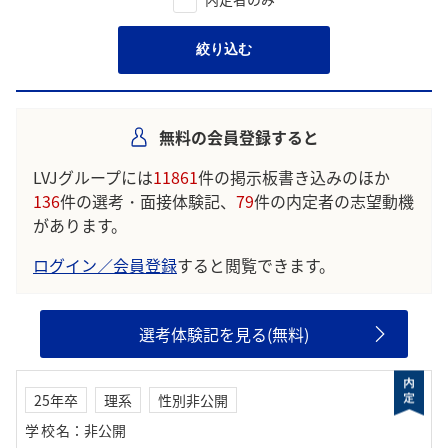
絞り込む
無料の会員登録すると
LVJグループには
11861
件の掲示板書き込みのほか
136
件の選考・面接体験記、
79
件の内定者の志望動機
があります。
ログイン／会員登録
すると閲覧できます。
選考体験記を見る(無料)
25年卒
理系
性別非公開
学校名
：
非公開