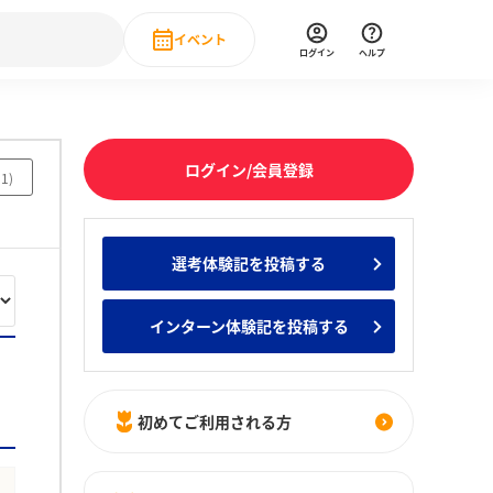
イベント
ログイン
ヘルプ
Event
の新卒就職人気企業ランキング
みんなのインターン人気企業ランキン
直近のイベント一覧
ログイン/会員登録
31
)
もっと見る
 IT・DX現場社員インタビュー
選考体験記を投稿する
の新卒就職人気企業ランキング
みんなのインターン人気企業ランキン
インターン体験記を投稿する
初めてご利用される方