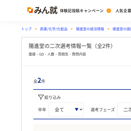
体験記投稿キャンペーン
人気企
トップ
医薬/化学/化粧品
陽進堂の就活情報
陽進堂の面
Post
Ranking
PickUp
投稿する
ランキングを見る
注目の企業特集
陽進堂の二次選考情報一覧（全2件）
面接・GD・人数・雰囲気・質問内容
Vote
投票する
2
全
件
動画で知ろう！業界・
絞り込み
卒年
選考フェーズ