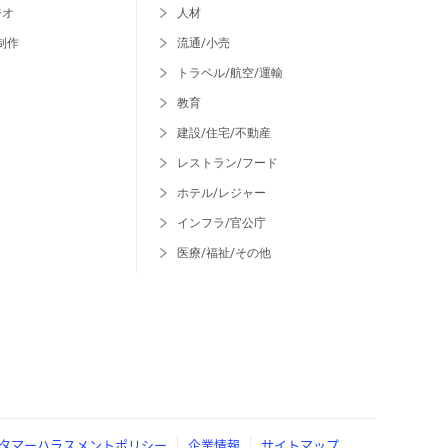
ジオ
人材
制作
流通/小売
トラベル/航空/運輸
教育
建設/住宅/不動産
レストラン/フード
ホテル/レジャー
インフラ/官公庁
医療/福祉/その他
タマーハラスメントポリシー
企業情報
サイトマップ