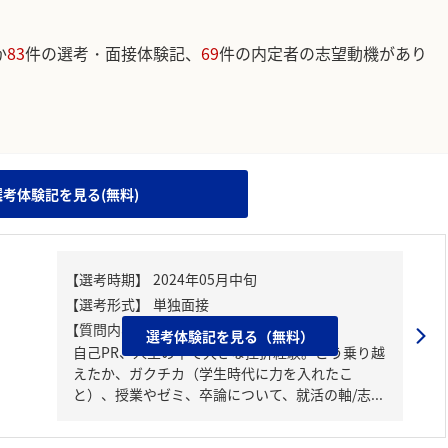
か
83
件の選考・面接体験記、
69
件の内定者の志望動機があり
。
選考体験記を見る(無料)
【質問内容・課題】
選考体験記を見る（無料）
自己PR、人生の中で大きな挫折経験。どう乗り越
えたか、ガクチカ（学生時代に力を入れたこ
と）、授業やゼミ、卒論について、就活の軸/志...