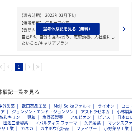
選考体験記を見る（無料）
【質問内容・課題】
自己PR、自分の強み/弱み、志望動機、入社後にし
たいこと/キャリアプラン
1
考体験記一覧を見る
中外製薬
武田薬品工業
Meiji Seikaファルマ
ライオン
ユニ
ビア
ジョンソン・エンド・ジョンソン
アストラゼネカ
小林製
協和キリン
興和
塩野義製薬
アルビオン
ピアス
日本ロ
田辺三菱製薬
ノバルティス ファーマ
久光製薬
マックスフ
薬品工業
カネカ
カネボウ化粧品
ファイザー
小野薬品工業