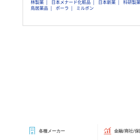
林製薬
日本メナード化粧品
日本新薬
科研製
鳥居薬品
ポーラ
ミルボン
各種メーカー
金融/商社/保