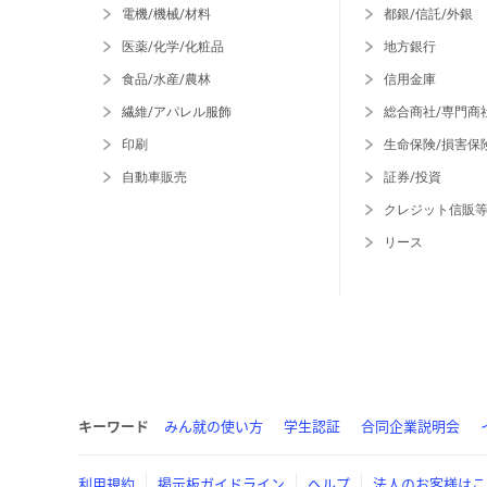
電機/機械/材料
都銀/信託/外銀
医薬/化学/化粧品
地方銀行
食品/水産/農林
信用金庫
繊維/アパレル服飾
総合商社/専門商
印刷
生命保険/損害保
自動車販売
証券/投資
クレジット信販
リース
キーワード
みん就の使い方
学生認証
合同企業説明会
利用規約
掲示板ガイドライン
ヘルプ
法人のお客様はこ