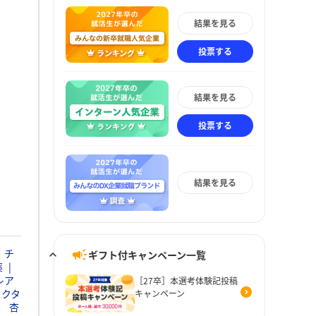
結果を見る
投票する
結果を見る
投票する
結果を見る
・チ
ギフト付キャンペーン一覧
薬
レア
［27卒］本選考体験記投稿
ァクタ
キャンペーン
杏