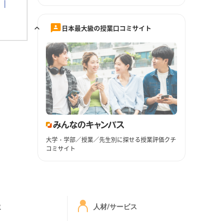
日本最大級の授業口コミサイト
大学・学部／授業／先生別に探せる授業評価クチ
コミサイト
ミ
人材/サービス