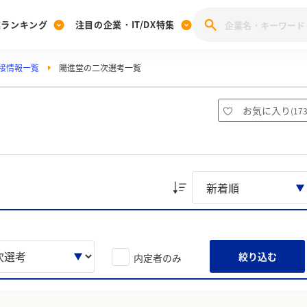
業ランキング
注目の企業・IT/DX特集
接情報一覧
陽進堂の二次選考一覧
注目の企業特集
みんなのIT業界新卒就職人気企業ランキング
みんな
[27卒] 本選考体験記投稿キャンペーン
28卒 注目企業特集
27卒 注目企業特集
みんなのDX企業就職ブランド調査
お気に入り
(
17
注目のIT・DX企業特集
28卒 IT・DX企業特集
27卒 IT・DX企業特集
28卒
みんなのIT業界新卒就職人気企業ランキング
みんな
企業研究
絞り込む
内定者のみ