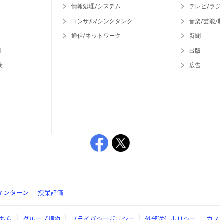
情報処理/システム
テレビ/ラ
コンサル/シンクタンク
音楽/芸能/
通信/ネットワーク
新聞
社
出版
険
広告
等
インターン
授業評価
ちら
グループ規約
プライバシーポリシー
外部送信ポリシー
カス