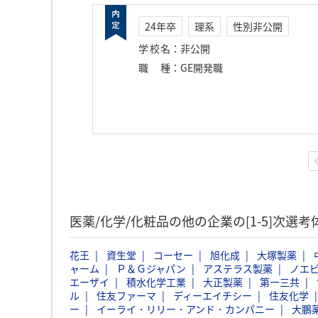
24年卒
理系
性別非公開
学校名
：
非公開
職種
：
GE開発職
医薬/化学/化粧品の他の企業の[1-5]次選
花王
資生堂
コーセー
旭化成
大塚製薬
ャーム
Ｐ＆Ｇジャパン
アステラス製薬
ノエ
エーザイ
積水化学工業
大正製薬
第一三共
ル
住友ファーマ
ディーエイチシー
住友化学
ー
イーライ・リリー・アンド・カンパニー
大鵬