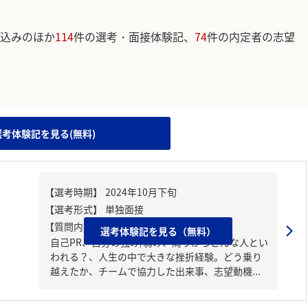
込みのほか
114
件の選考・面接体験記、
74
件の内定者の志望
。
選考体験記を見る(無料)
【質問内容・課題】
選考体験記を見る（無料）
自己PR、自分の強み/弱み、周りからどんな人とい
われる？、人生の中で大きな挫折経験。どう乗り
越えたか、チームで協力した出来事、志望動機...