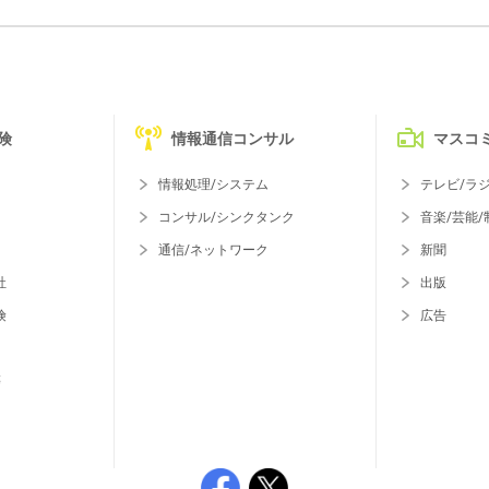
険
情報通信コンサル
マスコ
情報処理/システム
テレビ/ラ
コンサル/シンクタンク
音楽/芸能/
通信/ネットワーク
新聞
社
出版
険
広告
等