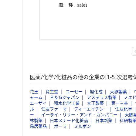
職種
：
sales
医薬/化学/化粧品の他の企業の[1-5]次選
花王
資生堂
コーセー
旭化成
大塚製薬
ャーム
Ｐ＆Ｇジャパン
アステラス製薬
ノエ
エーザイ
積水化学工業
大正製薬
第一三共
ル
住友ファーマ
ディーエイチシー
住友化学
ー
イーライ・リリー・アンド・カンパニー
大鵬
林製薬
日本メナード化粧品
日本新薬
科研製
鳥居薬品
ポーラ
ミルボン