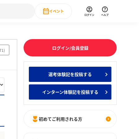
イベント
ログイン
ヘルプ
Event
の新卒就職人気企業ランキング
みんなのインターン人気企業ランキン
直近のイベント一覧
ログイン/会員登録
71
)
もっと見る
 IT・DX現場社員インタビュー
選考体験記を投稿する
の新卒就職人気企業ランキング
みんなのインターン人気企業ランキン
インターン体験記を投稿する
初めてご利用される方