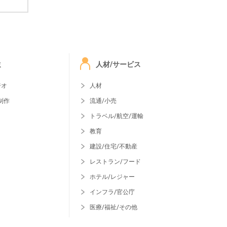
ミ
人材/サービス
ジオ
人材
制作
流通/小売
トラベル/航空/運輸
教育
建設/住宅/不動産
レストラン/フード
ホテル/レジャー
インフラ/官公庁
医療/福祉/その他