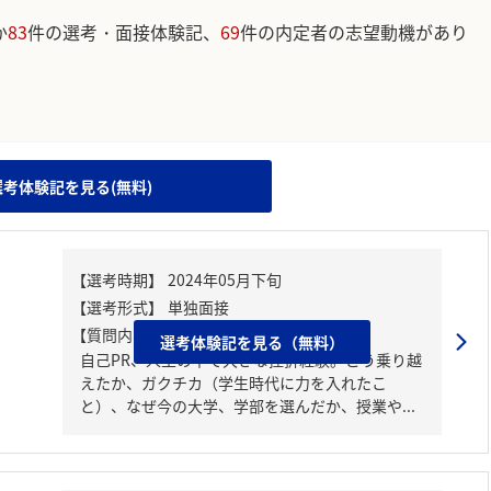
か
83
件の選考・面接体験記、
69
件の内定者の志望動機があり
。
選考体験記を見る(無料)
【質問内容・課題】
選考体験記を見る（無料）
自己PR、人生の中で大きな挫折経験。どう乗り越
えたか、ガクチカ（学生時代に力を入れたこ
と）、なぜ今の大学、学部を選んだか、授業や...