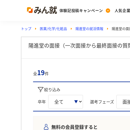
体験記投稿キャンペーン
人気企
トップ
医薬/化学/化粧品
陽進堂の就活情報
陽進堂の面
Post
Ranking
PickUp
投稿する
ランキングを見る
注目の企業特集
陽進堂の面接（一次面接から最終面接の質問
Vote
19
全
件
投票する
動画で知ろう！業界・
絞り込み
卒年
選考フェーズ
無料の会員登録すると