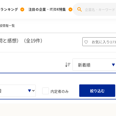
業ランキング
注目の企業・IT/DX特集
接情報一覧
注目の企業特集
みんなのIT業界新卒就職人気企業ランキング
みんな
[27卒] 本選考体験記投稿キャンペーン
28卒 注目企業特集
27卒 注目企業特集
みんなのDX企業就職ブランド調査
と感想）（全19件）
お気に入り
(
17
注目のIT・DX企業特集
28卒 IT・DX企業特集
27卒 IT・DX企業特集
28卒
みんなのIT業界新卒就職人気企業ランキング
みんな
企業研究
絞り込む
内定者のみ