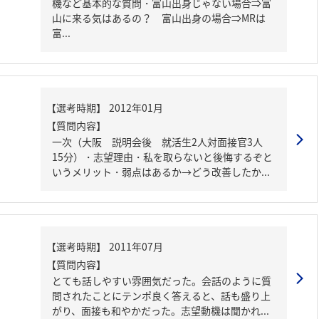
機など基本的な質問・富山出身じゃない場合⇒富
山に来る気はあるの？ 富山出身の場合⇒MRは
富...
【質問内容】
一次（大阪 説明会後 就活生2人対面接官3人
15分）・志望理由・私を取らないと後悔するぞと
いうメリット・弱点はあるか→どう改善したか...
【質問内容】
とても話しやすい雰囲気だった。会話のように質
問されたことにテンポ良く答えると、話も盛り上
がり、面接も和やかだった。志望動機は聞かれ...