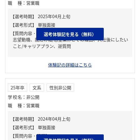
職種
：
営業職
【質問内容・課題】
選考体験記を見る（無料）
志望動機、就活の軸/志望業界とその理由、入社後にしたい
こと/キャリアプラン、逆質問
体験記の詳細はこちら
25年卒
文系
性別非公開
学校名
：
非公開
職種
：
営業職
【質問内容・課題】