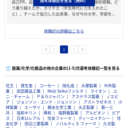
選考体験記を見る（無料）
自己PR、自分の強み/弱み、人生の中で大きな挫折経験。ど
う乗り越えたか、ガクチカ（学生時代に力を入れたこ
と）、チームで協力した出来事、なぜ今の大学、学部を...
体験記の詳細はこちら
1
医薬/化学/化粧品の他の企業の[1-5]次選考体験記一覧を見る
花王
資生堂
コーセー
旭化成
大塚製薬
中外製
薬
武田薬品工業
Meiji Seikaファルマ
ライオン
ユ
ニ・チャーム
Ｐ＆Ｇジャパン
アステラス製薬
ノエビ
ア
ジョンソン・エンド・ジョンソン
アストラゼネカ
小
林製薬
エーザイ
積水化学工業
大正製薬
第一三
共
協和キリン
興和
塩野義製薬
アルビオン
ピア
ス
日本ロレアル
住友ファーマ
ディーエイチシー
住
友化学
田辺三菱製薬
ノバルティス ファーマ
久光製