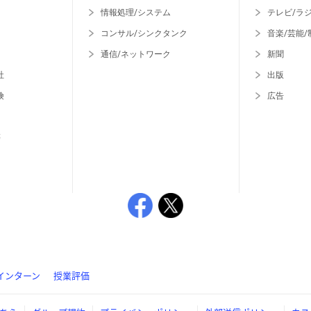
情報処理/システム
テレビ/ラ
コンサル/シンクタンク
音楽/芸能/
通信/ネットワーク
新聞
社
出版
険
広告
等
インターン
授業評価