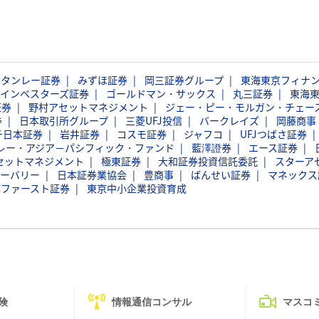
スタンレー証券
みずほ証券
岡三証券グループ
東海東京フィナ
インベスターズ証券
ゴールドマン・サックス
丸三証券
東海
証券
野村アセットマネジメント
ジェー・ピー・モルガン・チェー
券
日本取引所グループ
三菱UFJ投信
バークレイズ
岡藤商事
チ日本証券
岩井証券
コスモ証券
ジャフコ
UFJつばさ証券
レー・アジア－パシフィック・ファンド
藍澤證券
エース証券
セットマネジメント
極東証券
大和証券投資信託委託
スターア
ーバリー
日本証券業協会
豊商事
ばんせい証券
マネックス
本ファースト証券
東京中小企業投資育成
険
情報通信コンサル
マスコ