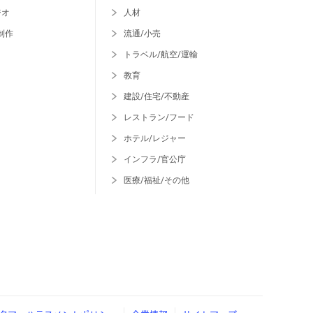
ジオ
人材
制作
流通/小売
トラベル/航空/運輸
教育
建設/住宅/不動産
レストラン/フード
ホテル/レジャー
インフラ/官公庁
医療/福祉/その他