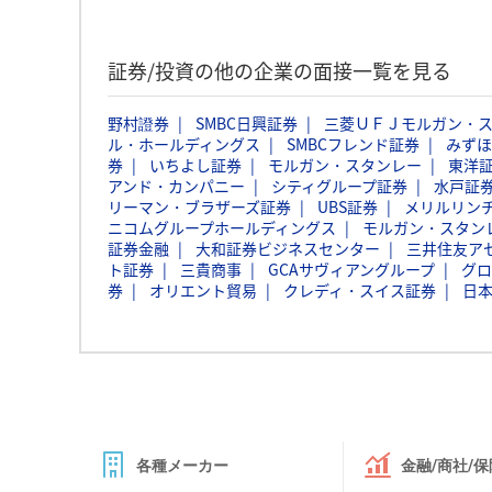
証券/投資の他の企業の面接一覧を見る
野村證券
SMBC日興証券
三菱ＵＦＪモルガン・
ル・ホールディングス
SMBCフレンド証券
みずほ
券
いちよし証券
モルガン・スタンレー
東洋
アンド・カンパニー
シティグループ証券
水戸証
リーマン・ブラザーズ証券
UBS証券
メリルリン
ニコムグループホールディングス
モルガン・スタン
証券金融
大和証券ビジネスセンター
三井住友ア
ト証券
三貴商事
GCAサヴィアングループ
グロ
券
オリエント貿易
クレディ・スイス証券
日
各種メーカー
金融/商社/保