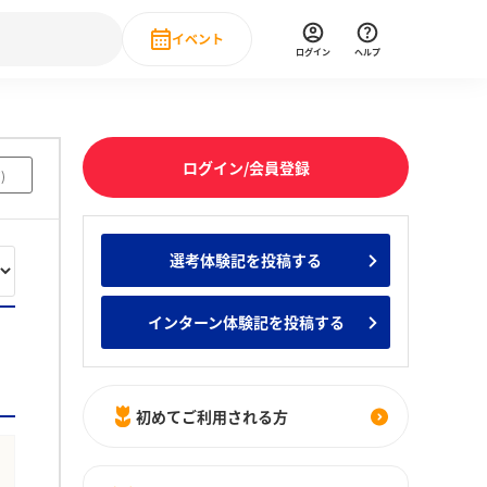
イベント
ログイン
ヘルプ
Event
の新卒就職人気企業ランキング
みんなのインターン人気企業ランキン
直近のイベント一覧
ログイン/会員登録
7
)
もっと見る
 IT・DX現場社員インタビュー
選考体験記を投稿する
の新卒就職人気企業ランキング
みんなのインターン人気企業ランキン
インターン体験記を投稿する
初めてご利用される方