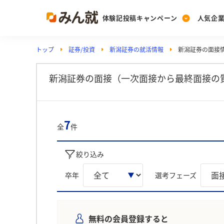
体験記投稿キャンペーン
人気企
トップ
証券/投資
新潟証券の就活情報
新潟証券の面接
Post
Ranking
PickUp
投稿する
ランキングを見る
注目の企業特集
新潟証券の面接（一次面接から最終面接の
Vote
7
全
件
投票する
動画で知ろう！業界・
絞り込み
卒年
選考フェーズ
無料の会員登録すると