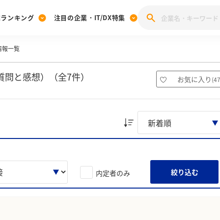
業ランキング
注目の企業・IT/DX特集
情報一覧
注目の企業特集
みんなのIT業界新卒就職人気企業ランキング
みんな
[27卒] 本選考体験記投稿キャンペーン
28卒 注目企業特集
27卒 注目企業特集
みんなのDX企業就職ブランド調査
質問と感想）（全7件）
お気に入り
(
4
注目のIT・DX企業特集
28卒 IT・DX企業特集
27卒 IT・DX企業特集
28卒
みんなのIT業界新卒就職人気企業ランキング
みんな
企業研究
絞り込む
内定者のみ