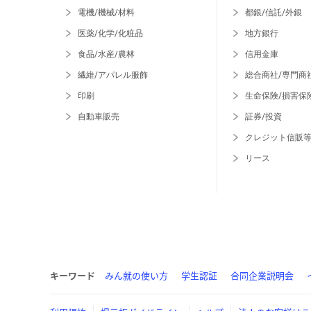
電機/機械/材料
都銀/信託/外銀
医薬/化学/化粧品
地方銀行
食品/水産/農林
信用金庫
繊維/アパレル服飾
総合商社/専門商
印刷
生命保険/損害保
自動車販売
証券/投資
クレジット信販
リース
キーワード
みん就の使い方
学生認証
合同企業説明会