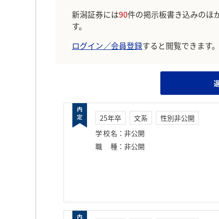
新潟証券には
90
件の掲示板書き込みのほ
す。
ログイン／会員登録
すると閲覧できます
25年卒
文系
性別非公開
学校名
：
非公開
職種
：
非公開