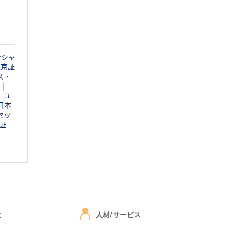
ンシャ
東京証
ス・
ユ
日本
セッ
証
ミ
人材/サービス