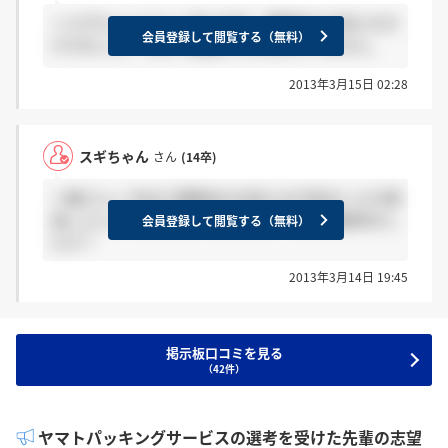
＞スギちゃんさんへ 私も今日、懇親会のお知らせだ
会員登録して閲覧する（無料）
けきました。 なので通過したかはわかりません。
2013年3月15日 02:28
スギちゃん
さん
(14卒)
＞庵さんへ 先ほど懇親会のお知らせが来ましたが通
過したということなのでしょうか？ 何か連絡来まし
会員登録して閲覧する（無料）
たか？
2013年3月14日 19:45
掲示板口コミを見る
（42件）
ヤマトパッキングサービスの選考を受けた先輩の志望