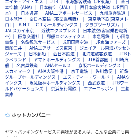
エイチ・アイ・エス
JTB
東海旅客鉄道（JR東海）
全日
本空輸（ANA)
日本航空（JAL）
西日本旅客鉄道（JR西日
本）
日本通運
ANAエアポートサービス
九州旅客鉄道
日本旅行
全日本空輸（客室乗務職）
東京地下鉄[東京メト
ロ]
ＫＮＴ－ＣＴホールディングス
クラブツーリズム
JALスカイ東京
近鉄エクスプレス
日本航空(客室乗務職新
卒)
阪急交通社
郵船ロジスティクス
東急電鉄
小田急
電鉄
名鉄観光サービス
成田国際空港
JR東海ツアーズ
商船三井
ANAエアサービス東京
ジェイアール東海パッセン
ジャーズ
日本郵船
西日本鉄道
北海道旅客鉄道
JTBト
ラベランド
ヤマトホールディングス
JTB首都圏
川崎汽
船
名古屋鉄道
ANAセールス
京阪ホールディングス
スカイマーク
ANA大阪空港
京王電鉄
佐川急便
近鉄
グループホールディングス
エス・ティー・ワールド
ANAウ
イングス
阪急阪神ホールディングス
西武鉄道
JTBワー
ルドバケーションズ
京浜急行電鉄
エアーニッポン
三菱
倉庫
ホットカンパニー
ヤマトパッキングサービスに興味がある人は、こんな企業にも興