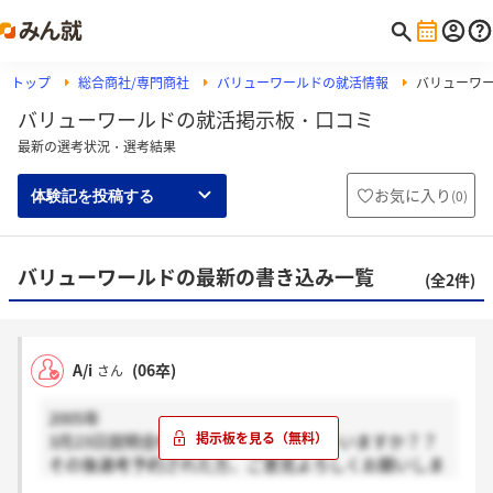
トップ
総合商社/専門商社
バリューワールドの就活情報
バリューワ
バリューワールドの就活掲示板・口コミ
最新の選考状況・選考結果
お気に入り
(
0
)
体験記を投稿する
バリューワールドの最新の書き込み一覧
(全2件)
A/i
(06卒)
さん
2005年
3月23日説明会参加された方いらっしゃいますか？？
その後選考予約された方、ご意見よろしくお願いしま
す。