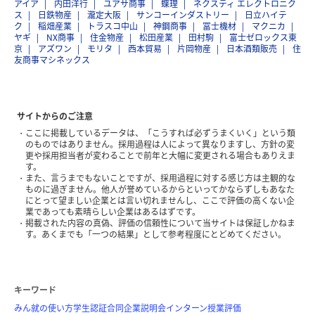
アイア
内田洋行
ユアサ商事
蝶理
ネクスティ エレクトロニク
ス
日鉄物産
瀧定大阪
サンコーインダストリー
日立ハイテ
ク
稲畑産業
トラスコ中山
神鋼商事
冨士機材
マクニカ
ヤギ
NX商事
住金物産
松田産業
田村駒
富士ゼロックス東
京
アズワン
モリタ
西本貿易
片岡物産
日本酒類販売
住
友商事マシネックス
サイトからのご注意
ここに掲載しているデータは、「こうすれば必ずうまくいく」という類
のものではありません。採用過程は人によって異なりますし、方針の変
更や採用担当者が変わることで前年と大幅に変更される場合もありえま
す。
また、言うまでもないことですが、採用過程に対する感じ方は主観的な
ものに過ぎません。他人が誉めているからといってかならずしもあなた
にとって望ましい企業とは言い切れませんし、ここで評価の高くない企
業であっても素晴らしい企業はあるはずです。
掲載された内容の真偽、評価の信頼性について当サイトは保証しかねま
す。あくまでも「一つの結果」として参考程度にとどめてください。
キーワード
みん就の使い方
学生認証
合同企業説明会
インターン
授業評価