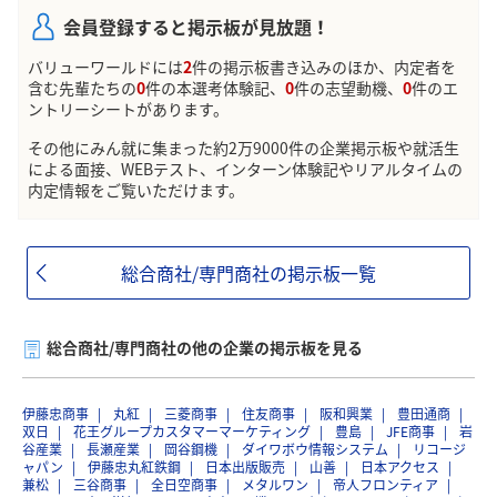
会員登録すると掲示板が見放題！
バリューワールドには
2
件の掲示板書き込みのほか、内定者を
含む先輩たちの
0
件の本選考体験記、
0
件の志望動機、
0
件のエ
ントリーシートがあります。
その他にみん就に集まった約2万9000件の企業掲示板や就活生
による面接、WEBテスト、インターン体験記やリアルタイムの
内定情報をご覧いただけます。
総合商社/専門商社の掲示板一覧
総合商社/専門商社の他の企業の掲示板を見る
伊藤忠商事
丸紅
三菱商事
住友商事
阪和興業
豊田通商
双日
花王グループカスタマーマーケティング
豊島
JFE商事
岩
谷産業
長瀬産業
岡谷鋼機
ダイワボウ情報システム
リコージ
ャパン
伊藤忠丸紅鉄鋼
日本出版販売
山善
日本アクセス
兼松
三谷商事
全日空商事
メタルワン
帝人フロンティア