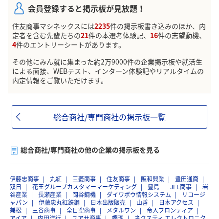
会員登録すると掲示板が見放題！
住友商事マシネックスには
2235
件の掲示板書き込みのほか、内
定者を含む先輩たちの
21
件の本選考体験記、
16
件の志望動機、
4
件のエントリーシートがあります。
その他にみん就に集まった約2万9000件の企業掲示板や就活生
による面接、WEBテスト、インターン体験記やリアルタイムの
内定情報をご覧いただけます。
総合商社/専門商社の掲示板一覧
総合商社/専門商社の他の企業の掲示板を見る
伊藤忠商事
丸紅
三菱商事
住友商事
阪和興業
豊田通商
双日
花王グループカスタマーマーケティング
豊島
JFE商事
岩
谷産業
長瀬産業
岡谷鋼機
ダイワボウ情報システム
リコージ
ャパン
伊藤忠丸紅鉄鋼
日本出版販売
山善
日本アクセス
兼松
三谷商事
全日空商事
メタルワン
帝人フロンティア
アイア
内田洋行
ユアサ商事
蝶理
ネクスティ エレクトロニク