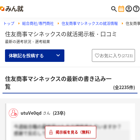
トップ
総合商社/専門商社
住友商事マシネックスの就活情報
住友商
住友商事マシネックスの就活掲示板・口コミ
最新の選考状況・選考結果
お気に入り
(
2723
)
体験記を投稿する
住友商事マシネックスの最新の書き込み一
覧
(全2235件)
utuVe0qd
(23卒)
さん
今週総合職の最終受けた方で連絡来た方いますか？
感謝で反応して貰えると嬉しいです！