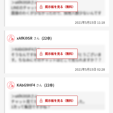
＞xAfKi9SRさん
LINEのチャットです！
面接のわくが少なかったので、採用人数少ないんです
かね?
2021年5月15日 11:18
xAfKi9SR
(22卒)
さん
＞KAbG9HF4さん
そうなんですね。教えてくださりありがとうございま
す。ちなみにそのチャットはどこで見られますか？？
説明会の動画で1次は集団だと記載されていたので、
2021年5月15日 02:28
集団だと思います！
KAbG9HF4
(22卒)
さん
＞xAfKi9SRさん
チャット見てたら連絡無しの人もいました。
1次って集団ですかね？