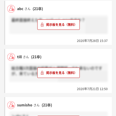
abc
(21卒)
さん
最終面接終えた方、いらっしゃいますか？
2020年7月28日 15:37
till
(21卒)
さん
総合職3次面接の結果が１週間経っても来ないのです
が、来ている方いますか？
2020年7月21日 12:50
sumisho
(21卒)
さん