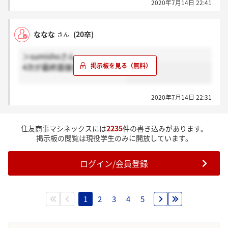
2020年7月14日 22:41
はやく諦めたいので返信お願い致します(T . T)
ななな
(20卒)
さん
＞sumishoさん
4次が最終面接だとおもいます
2020年7月14日 22:31
住友商事マシネックスには
2235
件の書き込みがあります。
掲示板の閲覧は現役学生のみに開放しています。
ログイン/会員登録
1
2
3
4
5