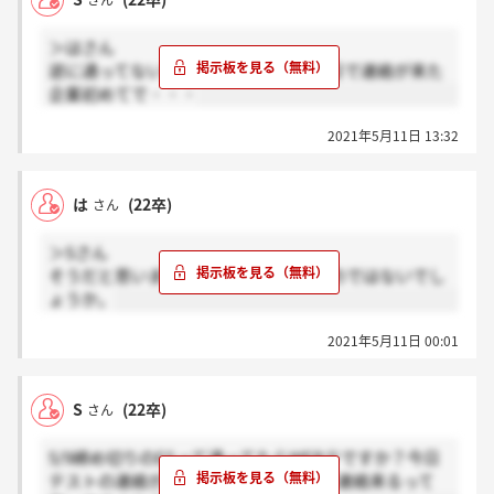
さん
＞はさん
逆に通ってない人いるんですかね？１日で連絡が来た
企業初めてで・・・
2021年5月11日 13:32
は
(22卒)
さん
＞Sさん
そうだと思います！ほとんど通してるのではないでし
ょうか。
2021年5月11日 00:01
S
(22卒)
さん
5/9締め切りのESって通ってたらWEBテですか？今日
テストの連絡が来たんですけど、1日で連絡来るって