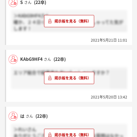
S
(22卒)
さん
＞KAbG9HF4さん
確か、２４日くらいに連絡するとおっしゃってた気が
します！
2021年5月21日 11:01
KAbG9HF4
(22卒)
さん
エリア総合で結果来た方いらっしゃいますか？
2021年5月20日 13:42
は
(22卒)
さん
＞れいさん
ありがとうございます！イレギュラーな質問はなかっ