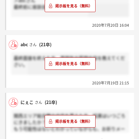
＞abcさん
最終前に座談会等はありましたか？
2020年7月20日 16:04
abc
(21卒)
さん
最終面接を終えた方、雰囲気や質問内容を教えてくだ
さい。
2020年7月19日 21:15
にぇこ
(21卒)
さん
関西エリア総合職の内定を貰えた方、結果はいつごろ
にきましたか？
もう可能性はないとわかっていながらも、お祈りメー
ルが来ないため期待を捨てきれずにいます。