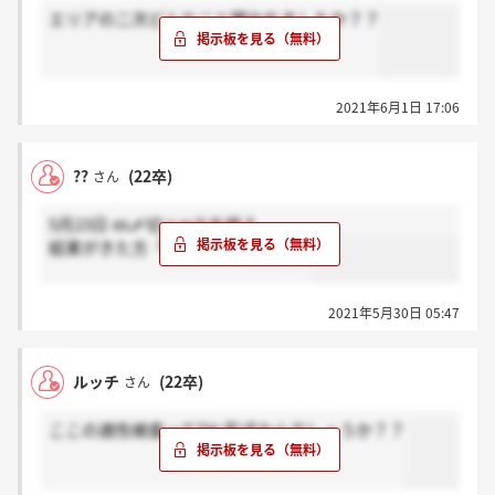
エリアの二次どんなこと聞かれましたか？？
2021年6月1日 17:06
??
(22卒)
さん
5月23日 es〆切＋wテを終え
結果がきた方「感謝」お願いします
2021年5月30日 05:47
ルッチ
(22卒)
さん
ここの適性検査ってTAL形式なんでしょうか？？