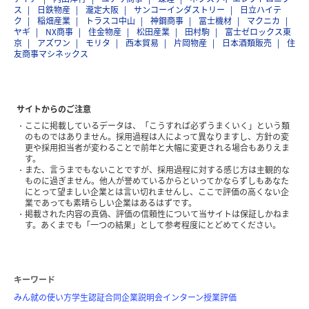
ス
日鉄物産
瀧定大阪
サンコーインダストリー
日立ハイテ
ク
稲畑産業
トラスコ中山
神鋼商事
冨士機材
マクニカ
ヤギ
NX商事
住金物産
松田産業
田村駒
富士ゼロックス東
京
アズワン
モリタ
西本貿易
片岡物産
日本酒類販売
住
友商事マシネックス
サイトからのご注意
ここに掲載しているデータは、「こうすれば必ずうまくいく」という類
のものではありません。採用過程は人によって異なりますし、方針の変
更や採用担当者が変わることで前年と大幅に変更される場合もありえま
す。
また、言うまでもないことですが、採用過程に対する感じ方は主観的な
ものに過ぎません。他人が誉めているからといってかならずしもあなた
にとって望ましい企業とは言い切れませんし、ここで評価の高くない企
業であっても素晴らしい企業はあるはずです。
掲載された内容の真偽、評価の信頼性について当サイトは保証しかねま
す。あくまでも「一つの結果」として参考程度にとどめてください。
キーワード
みん就の使い方
学生認証
合同企業説明会
インターン
授業評価