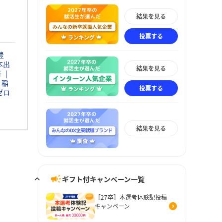
結果を見る
投票する
豊
本出
結果を見る
行
稲
投票する
ゼロ
結果を見る
ギフト付キャンペーン一覧
［27卒］本選考体験記投稿
キャンペーン