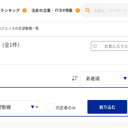
業ランキング
注目の企業・IT/DX特集
本ジェノスの志望動機一覧
注目の企業特集
みんなのIT業界新卒就職人気企業ランキング
みんな
[27卒] 本選考体験記投稿キャンペーン
28卒 注目企業特集
27卒 注目企業特集
みんなのDX企業就職ブランド調査
（全1件）
お気に入り
(
3
注目のIT・DX企業特集
28卒 IT・DX企業特集
27卒 IT・DX企業特集
28卒
みんなのIT業界新卒就職人気企業ランキング
みんな
企業研究
絞り込む
内定者のみ