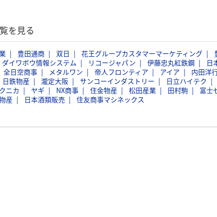
一覧を見る
業
豊田通商
双日
花王グループカスタマーマーケティング
ダイワボウ情報システム
リコージャパン
伊藤忠丸紅鉄鋼
日
全日空商事
メタルワン
帝人フロンティア
アイア
内田洋
日鉄物産
瀧定大阪
サンコーインダストリー
日立ハイテク
クニカ
ヤギ
NX商事
住金物産
松田産業
田村駒
富士
物産
日本酒類販売
住友商事マシネックス