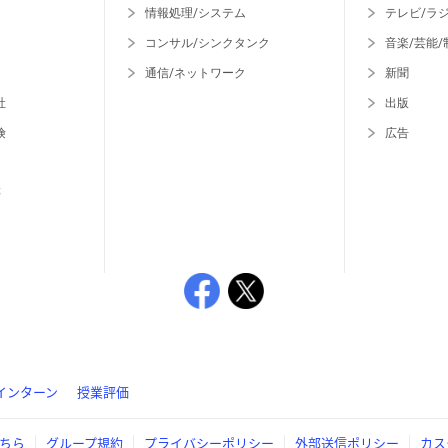
情報処理/システム
テレビ/ラ
コンサル/シンクタンク
音楽/芸能/
通信/ネットワーク
新聞
社
出版
険
広告
等
インターン
授業評価
ちら
グループ規約
プライバシーポリシー
外部送信ポリシー
カス