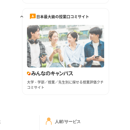
日本最大級の授業口コミサイト
大学・学部／授業／先生別に探せる授業評価クチ
コミサイト
ミ
人材/サービス