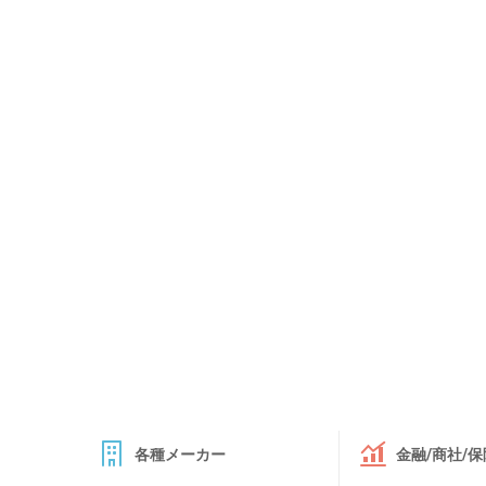
各種メーカー
金融/商社/保