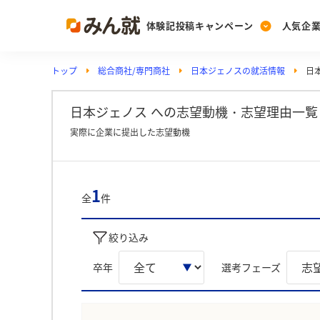
体験記投稿キャンペーン
人気企
トップ
総合商社/専門商社
日本ジェノスの就活情報
日
Post
Ranking
PickUp
投稿する
ランキングを見る
注目の企業特集
日本ジェノス への志望動機・志望理由一覧
実際に企業に提出した志望動機
Vote
投票する
1
全
件
動画で知ろう！業界・
絞り込み
卒年
選考フェーズ