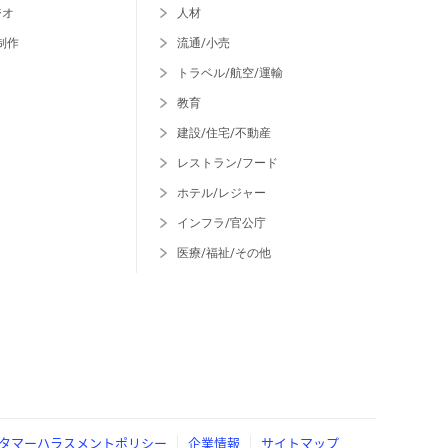
ジオ
人材
制作
流通/小売
トラベル/航空/運輸
教育
建設/住宅/不動産
レストラン/フード
ホテル/レジャー
インフラ/官公庁
医療/福祉/その他
タマーハラスメントポリシー
企業情報
サイトマップ