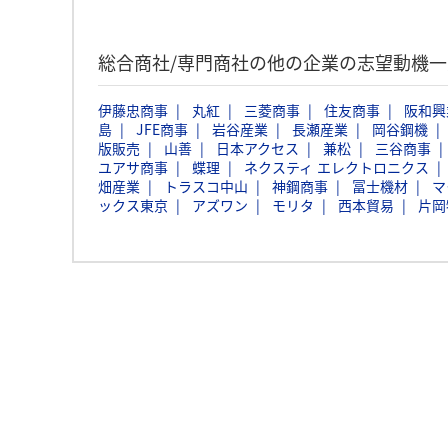
総合商社/専門商社の他の企業の志望動機
伊藤忠商事
丸紅
三菱商事
住友商事
阪和興
島
JFE商事
岩谷産業
長瀬産業
岡谷鋼機
版販売
山善
日本アクセス
兼松
三谷商事
ユアサ商事
蝶理
ネクスティ エレクトロニクス
畑産業
トラスコ中山
神鋼商事
冨士機材
マ
ックス東京
アズワン
モリタ
西本貿易
片岡