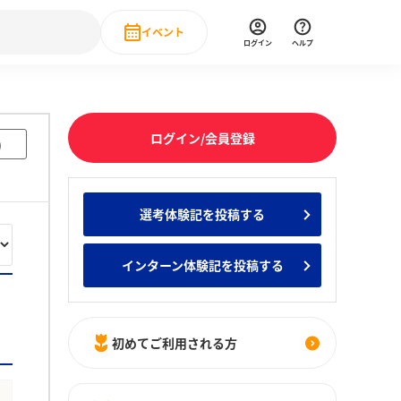
イベント
ログイン
ヘルプ
Event
の新卒就職人気企業ランキング
みんなのインターン人気企業ランキン
直近のイベント一覧
ログイン/会員登録
)
もっと見る
 IT・DX現場社員インタビュー
選考体験記を投稿する
の新卒就職人気企業ランキング
みんなのインターン人気企業ランキン
インターン体験記を投稿する
初めてご利用される方