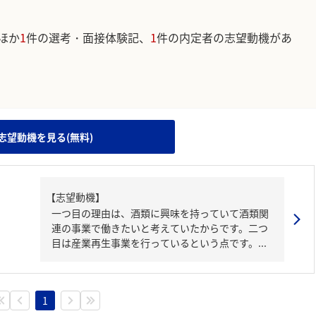
ほか
1
件の選考・面接体験記、
1
件の内定者の志望動機があ
。
志望動機を見る(無料)
【志望動機】
一つ目の理由は、酒類に興味を持っていて酒類関
連の事業で働きたいと考えていたからです。二つ
目は産業再生事業を行っているという点です。...
1