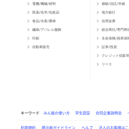
電機/機械/材料
都銀/信託/外銀
医薬/化学/化粧品
地方銀行
食品/水産/農林
信用金庫
繊維/アパレル服飾
総合商社/専門商
印刷
生命保険/損害保
自動車販売
証券/投資
クレジット信販
リース
キーワード
みん就の使い方
学生認証
合同企業説明会
利用規約
掲示板ガイドライン
ヘルプ
法人のお客様はこ