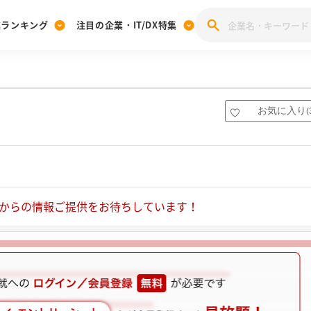
業ランキング
注目の企業・IT/DX特集
注目の企業特集
みんなのIT業界新卒就職人気企業ランキング
みんな
[27卒] 本選考体験記投稿キャンペーン
28卒 注目企業特集
27卒 注目企業特集
みんなのDX企業就職ブランド調査
お気に入り
(
注目のIT・DX企業特集
28卒 IT・DX企業特集
27卒 IT・DX企業特集
28卒
みんなのIT業界新卒就職人気企業ランキング
みんな
企業研究
からの情報ご提供をお待ちしています！