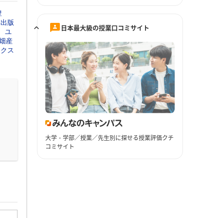
豊
本出版
日本最大級の授業口コミサイト
ユ
畑産
ックス
大学・学部／授業／先生別に探せる授業評価クチ
コミサイト