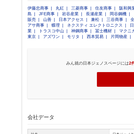
伊藤忠商事
丸紅
三菱商事
住友商事
阪和興
島
JFE商事
岩谷産業
長瀬産業
岡谷鋼機
販売
山善
日本アクセス
兼松
三谷商事
アサ商事
蝶理
ネクスティ エレクトロニクス
日
業
トラスコ中山
神鋼商事
冨士機材
マクニ
東京
アズワン
モリタ
西本貿易
片岡物産
みん就の日本ジェノスページには
2
会社データ