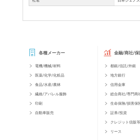
社名
日本ジェノス
各種メーカー
金融/商社/保
電機/機械/材料
都銀/信託/外銀
医薬/化学/化粧品
地方銀行
食品/水産/農林
信用金庫
繊維/アパレル服飾
総合商社/専門商
印刷
生命保険/損害保
自動車販売
証券/投資
クレジット信販
リース