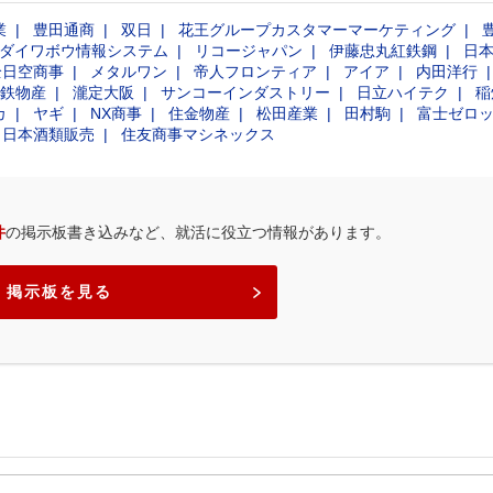
業
豊田通商
双日
花王グループカスタマーマーケティング
ダイワボウ情報システム
リコージャパン
伊藤忠丸紅鉄鋼
日
全日空商事
メタルワン
帝人フロンティア
アイア
内田洋行
鉄物産
瀧定大阪
サンコーインダストリー
日立ハイテク
稲
カ
ヤギ
NX商事
住金物産
松田産業
田村駒
富士ゼロ
日本酒類販売
住友商事マシネックス
件
の掲示板書き込みなど、就活に役立つ情報があります。
掲示板を見る