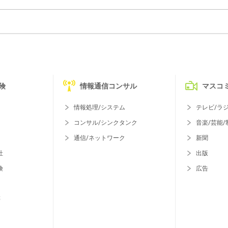
険
情報通信コンサル
マスコ
情報処理/システム
テレビ/ラ
コンサル/シンクタンク
音楽/芸能/
通信/ネットワーク
新聞
社
出版
険
広告
等