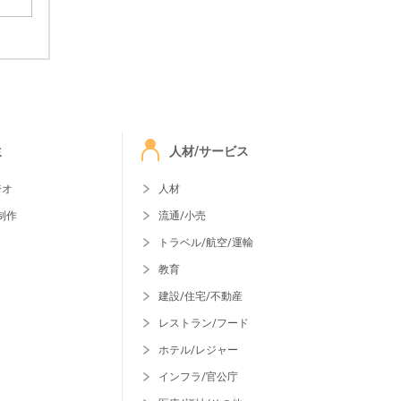
ミ
人材/サービス
ジオ
人材
制作
流通/小売
トラベル/航空/運輸
教育
建設/住宅/不動産
レストラン/フード
ホテル/レジャー
インフラ/官公庁