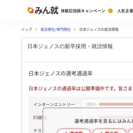
体験記投稿キャンペーン
人気企
トップ
総合商社/専門商社
日本ジェノスの就活情報
Post
Ranking
PickUp
投稿する
ランキングを見る
注目の企業特集
日本ジェノスの新卒採用・就活情報
Vote
日本ジェノスの選考通過率
投票する
動画で知ろう！業界・
日本ジェノスの通過率は公開準備中です。皆さま