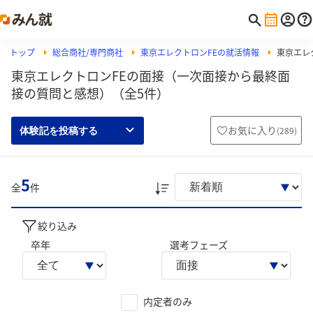
トップ
総合商社/専門商社
東京エレクトロンFEの就活情報
東京エレ
東京エレクトロンFEの面接（一次面接から最終面
接の質問と感想）（全5件）
お気に入り
(
289
)
体験記を投稿する
5
全
件
絞り込み
卒年
選考フェーズ
内定者のみ