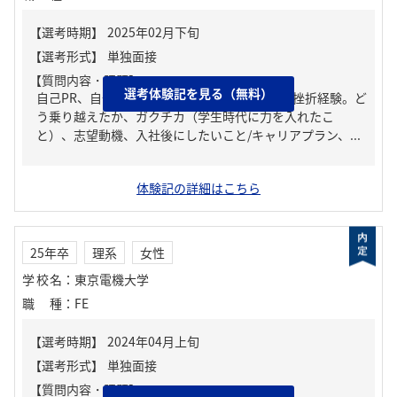
【質問内容・課題】
選考体験記を見る（無料）
自己PR、自分の強み/弱み、人生の中で大きな挫折経験。ど
う乗り越えたか、ガクチカ（学生時代に力を入れたこ
と）、志望動機、入社後にしたいこと/キャリアプラン、...
体験記の詳細はこちら
25年卒
理系
女性
学校名
：
東京電機大学
職種
：
FE
【質問内容・課題】