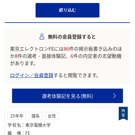
絞り込む
無料の会員登録すると
東京エレクトロンFEには
86
件の掲示板書き込みのほ
か
8
件の選考・面接体験記、
6
件の内定者の志望動機
があります。
ログイン／会員登録
すると閲覧できます。
選考体験記を見る(無料)
25年卒
理系
女性
学校名
：
東京電機大学
職種
：
FE