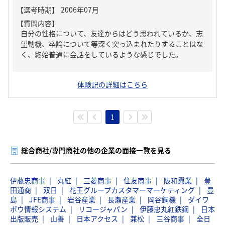
【質問内容】
自分の性格について、友達からはどう思われているか、志
望動機、卒論について等深く突っ込まれたりすることはな
く、終始普通に会話をしているような感じでした。
体験記の詳細はこちら
1
総合商社/専門商社の他の企業の面接一覧を見る
伊藤忠商事
丸紅
三菱商事
住友商事
阪和興業
豊
田通商
双日
花王グループカスタマーマーケティング
豊
島
JFE商事
岩谷産業
長瀬産業
岡谷鋼機
ダイワ
ボウ情報システム
リコージャパン
伊藤忠丸紅鉄鋼
日本
出版販売
山善
日本アクセス
兼松
三谷商事
全日