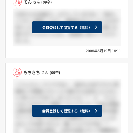
てん
さん
(09卒)
大学からの支援がしっかりしていますね！！羨まし
いです♪ 面接してみて、面接官はやさしそうな方が
多かったように思います。説明会や懇談会の時にお
会員登録して閲覧する（無料）
話させていただいた方も、皆誠実に答えてください
ました。
2008年5月19日 18:11
もちきち
さん
(09卒)
＞てんさんへ そうですね～、条件も大切ですけど雰
囲気とか環境とかヒトとか続けれる会社に入らない
と1年とかでやめてしまいそうで(;´▽｀A`` てんさ
んはココの方々と面接してどうでした？ 会社の情報
は基本情報はネットで色々なサイトや、大学の支援
会員登録して閲覧する（無料）
サイトですね(^^)大学からは数名行ってらっしゃる
みたいでお話できたら一番いいんですがね(;´▽｀
A`` それ以外は明日、大学の本部に行って就職担当