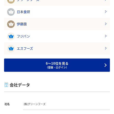
1
日本食研
2
伊藤園
3
フジパン
4
エスフーズ
5
6～10位を見る
（登録・ログイン）
会社データ
社名
(株)グリーンフーズ