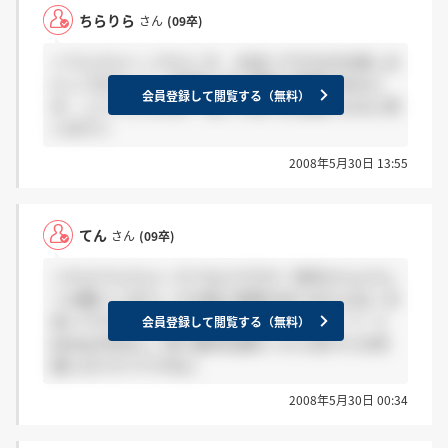
ちらりら
さん
(09卒)
＞てんさんへ こちらこそ、お会いできるのを楽しみ
にしてます♪ 7、8月頃にまた電話で連絡があると
会員登録して閲覧する（無料）
の、ことでしたよね？ 私こそ色々お世話になると思
います☆
2008年5月30日 13:55
てん
さん
(09卒)
＞ちらりらさんへ そうなんですか！来年からよろし
くお願いします♪ その前に研修がありますよね！お
会いできるのが楽しみです(＊&amp;#3642;´∀`＊
会員登録して閲覧する（無料）
&amp;#3642;)ノ 同じ販売企画だったら色々とお世
話になりそうですね♪
2008年5月30日 00:34