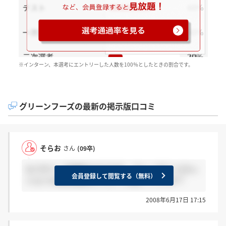
※インターン、本選考にエントリーした人数を100％としたときの割合です。
グリーンフーズの最新の掲示版口コミ
そらお
さん
(09卒)
もうすぐ一次選考なのですが、クループディスカッ
会員登録して閲覧する（無料）
ションと適性検査はどのような感じでしたか？
2008年6月17日 17:15