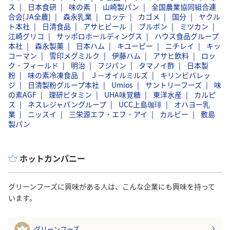
ス
日本食研
味の素
山崎製パン
全国農業協同組合連
合会[JA全農]
森永乳業
ロッテ
カゴメ
国分
ヤクル
ト本社
日清食品
アサヒビール
ブルボン
ミツカン
江崎グリコ
サッポロホールディングス
ハウス食品グループ
本社
森永製菓
日本ハム
キユーピー
ニチレイ
キッ
コーマン
雪印メグミルク
伊藤ハム
アサヒ飲料
ロッ
ク・フィールド
明治
フジパン
タマノイ酢
日本製
粉
味の素冷凍食品
Ｊ－オイルミルズ
キリンビバレッ
ジ
日清製粉グループ本社
Umios
サントリーフーズ
味
の素AGF
理研ビタミン
UHA味覚糖
東洋水産
カルピ
ス
ネスレジャパングループ
UCC上島珈琲
オハヨー乳
業
ニッスイ
三栄源エフ・エフ・アイ
カルビー
敷島
製パン
ホットカンパニー
グリーンフーズに興味がある人は、こんな企業にも興味を持って
います。
グリーンフーズ