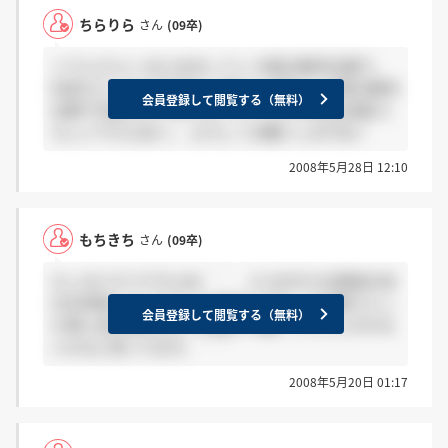
ちらりら
さん
(09卒)
＞てんさんへ はじめまして☆ 大阪の販売企画で、
内定もらったんですね！ あたしも同じく大阪の販売
会員登録して閲覧する（無料）
企画で内定もらいました☆ どうやら今年は企画2人
らしいですよね～。 よろしくお願いしますね！
2008年5月28日 12:10
もちきち
さん
(09卒)
たしかにそうですよね＾＾ ココの方々は普段の自
分を評価してくださった気がします。その面で入っ
会員登録して閲覧する（無料）
た時に息が詰まるような感じで働くってことが少な
いかなと思ってます。＾＾
2008年5月20日 01:17