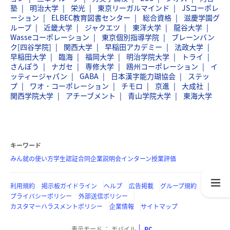
塾
明治大学
栄光
東京リーガルマインド
JSコーポレ
ーション
ELBEC教育図書センター
総合資格
滋慶学園グ
ループ
近畿大学
ジャクエツ
東洋大学
龍谷大学
Wasseコーポレーション
東京個別指導学院
ブレーンバン
ク[四谷学院]
関西大学
早稲田アカデミー
法政大学
早稲田大学
臨海
福岡大学
明治学院大学
トライ
さんぽう
ナガセ
専修大学
鴎州コーポレーション
イ
ッティージャパン
GABA
日本漢字能力瑚協会
ステッ
プ
ワオ・コーポレーション
チモロ
京進
大成社
関西学院大学
アチーブメント
青山学院大学
東海大学
キーワード
みん就の使い方
学生認証
合同企業説明会
インターン
授業評価
利用規約
掲示板ガイドライン
ヘルプ
広告掲載
グループ規約
プライバシーポリシー
外部送信ポリシー
カスタマーハラスメントポリシー
企業情報
サイトマップ
表示モード
モバイル
PC