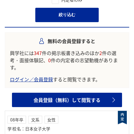
絞り込む
無料の会員登録すると
興学社には
347
件の掲示板書き込みのほか
2
件の選
考・面接体験記、
0
件の内定者の志望動機がありま
す。
ログイン／会員登録
すると閲覧できます。
会員登録（無料）して閲覧する
08年卒
文系
女性
学校名
：
日本女子大学