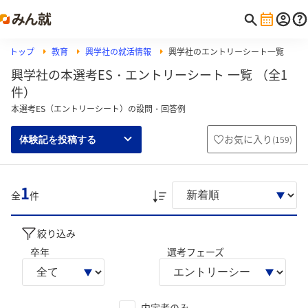
トップ
教育
興学社の就活情報
興学社のエントリーシート一覧
興学社の本選考ES・エントリーシート 一覧 （全1
件）
本選考ES（エントリーシート）の設問・回答例
お気に入り
(
159
)
体験記を投稿する
1
全
件
絞り込み
卒年
選考フェーズ
内定者のみ