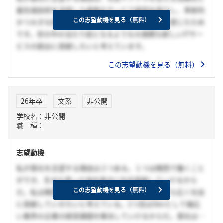
最先端技術を活用した柔軟なサービス提供を両立し、革新的
この志望動機を見る（無料）
かつ大きな価値を社会に創出している点に魅力を感じたため
です。世の中の当たり前となるような大規模な新しいITサー
ビスの創出に貢献したいと考えています。
この志望動機を見る（無料）
26年卒
文系
非公開
学校名：非公開
職 種：
志望動機
私が貴社を志望する理由は２つある。１つは関西で働くこと
ができ、生まれ育った地を拠点に社会貢献していけるから
この志望動機を見る（無料）
だ。私は関西で生まれ育ち、地元企業で働きながら広く社会
に貢献していきたいと考えている。2つ目はSIerとして幅広
い業界の企業の経営課題を解決していけるからだ。貴社は金