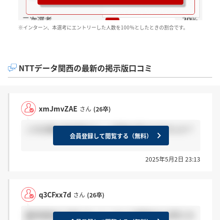
※インターン、本選考にエントリーした人数を100％としたときの割合です。
NTTデータ関西の最新の掲示版口コミ
xmJmvZAE
さん
(26卒)
この企業は海外駐在なしに昇進は見込めませんか？
会員登録して閲覧する（無料）
2025年5月2日 23:13
q3CFxx7d
さん
(26卒)
最終面接まで進みました！なにか質問あれば答えま