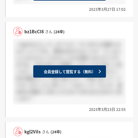
2023年3月27日 17:02
bz1BcCI8
さん
(24卒)
＞kgl2ViIsさん そこまでスピーチに対する深掘りは
なかったですね、感想は言われましたが…そこは人
によるのかもしれません ESの深掘りはかなりされ
ますね、自分の考えを整理しておいた方が良いと思
います、整理しておけば問題なく答えられるかと！
会員登録して閲覧する（無料）
何を原動力にして取り組んだか？今振り返ってこう
するべきだったと思うところはどこか？などの、基
本的な深掘りに答えられるのであれば大丈夫だと思
います！
2023年3月23日 22:55
kgl2ViIs
さん
(24卒)