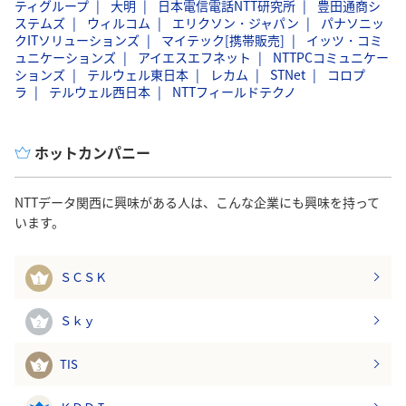
ティグループ
大明
日本電信電話NTT研究所
豊田通商シ
ステムズ
ウィルコム
エリクソン・ジャパン
パナソニッ
クITソリューションズ
マイテック[携帯販売]
イッツ・コミ
ュニケーションズ
アイエスエフネット
NTTPCコミュニケー
ションズ
テルウェル東日本
レカム
STNet
コロプ
ラ
テルウェル西日本
NTTフィールドテクノ
ホットカンパニー
NTTデータ関西に興味がある人は、こんな企業にも興味を持って
います。
ＳＣＳＫ
1
Ｓｋｙ
2
TIS
3