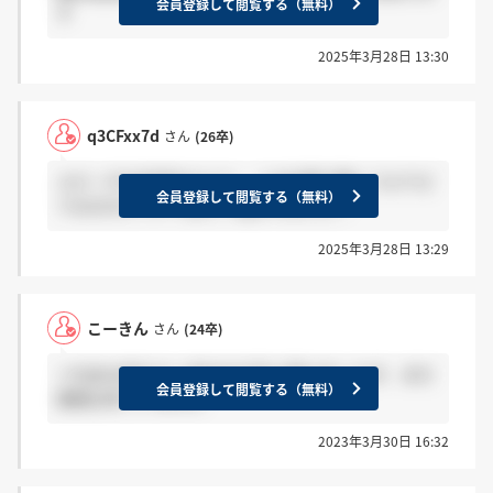
会員登録して閲覧する（無料）
す
2025年3月28日 13:30
q3CFxx7d
さん
(26卒)
スピーチの内容をもとに、この企業で働くうえでど
会員登録して閲覧する（無料）
うなのかについて詳しく聞かれました！
2025年3月28日 13:29
こーきん
さん
(24卒)
＞hQ8reDkhさん 自分は27日に受けましたが、まだ
会員登録して閲覧する（無料）
連絡は来ていません
2023年3月30日 16:32