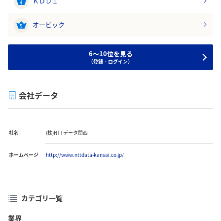
ＫＤＤＩ
4
オービック
5
6～10位を見る
（登録・ログイン）
会社データ
社名
(株)NTTデータ関西
ホームページ
http://www.nttdata-kansai.co.jp/
カテゴリ一覧
業界