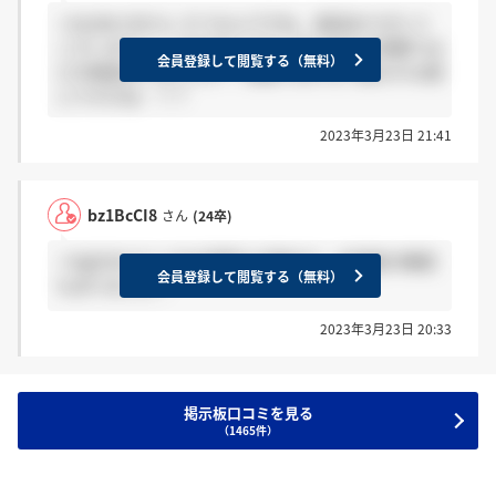
＞bz1BcCI8さん そうなんですね、返信ありがとう
ございます！！ ちなみにスピーチに対する深掘りは
会員登録して閲覧する（無料）
どの程度ありましたか？ 深掘りはかなり掘られる感
じですかね…？？
2023年3月23日 21:41
bz1BcCI8
さん
(24卒)
＞kgl2ViIsさん ESの深堀りが基本で、志望度の確認
会員登録して閲覧する（無料）
もありました！
2023年3月23日 20:33
掲示板口コミを見る
（1465件）