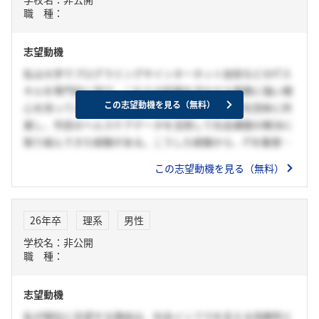
ーズに対して最適なソリューションを提供できる。この強み
職 種：
を持つ貴社を通して、「誰もが安心して暮らせる社会」を実
現したい。
志望動機
私は大学でプログラミングやインターネット技術などのITス
キルを専門的に学び、これらの知識を活かせる業務に強い関
この志望動機を見る（無料）
心を持っている。加えて、学生時代には〇〇系学生団体に所
属し、市民のヘルスケアデータを活用して社会課題の解決に
取り組んできた経験がある。こうした経験から、ITを駆使し
てシステムを構築し、ヘルスケア領域の課題解決に貢献する
この志望動機を見る（無料）
サービスを展開している御社に魅力を感じ、志望するに至っ
た。自身のIT知識と社会課題解決への経験を御社で最大限活
かしたいと考えている。
26年卒
理系
男性
学校名：非公開
職 種：
志望動機
私が御社に志望する理由は、社会インフラを支える信頼性と