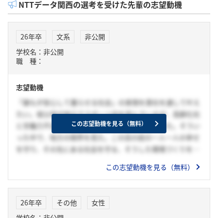
NTTデータ関西の選考を受けた先輩の志望動機
26年卒
文系
非公開
学校名：非公開
職 種：
志望動機
「誰もが安心して暮らせる社会」の実現を貴社を通して叶え
たい。祖父母が地元でスポーツ店を営んでいるが、高齢化社
この志望動機を見る（無料）
と労働力不足により店舗の運営が非常に大変だった。そうい
った中で、地方の限界を見た。この目の前の一人一人の幸せ
を守り、その先にある社会を守る、そうした環境づくりを貴
社でやりたい。このビジョンを叶えるためには、「人々の生
この志望動機を見る（無料）
活を支えること」必要がある。その点において、貴社は、生
活のあらゆる産業を支えている。また、それだけでなく、単
なるテクノロジーの提供ではなく、地域と密着して課題を解
26年卒
その他
女性
決する姿勢があり、自治体や企業と連携しながら、地域のニ
学校名：非公開