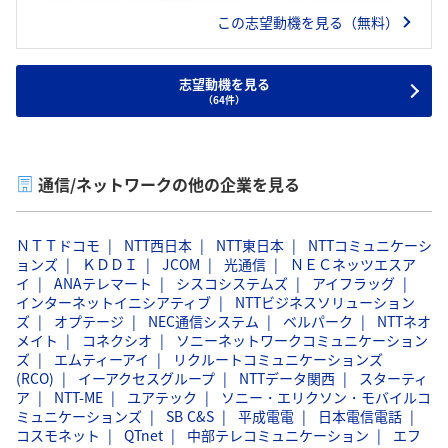
融、ヘルステック様々な分野の企業や自治体とのつながりが
この志望動機を見る（無料）
深く、そのような幅広い業界に対してソリューションの提供
を通じて経営課題を解決し、社会に貢献していけると考えて
いる。
志望動機を見る
（64件）
通信/ネットワークの他の企業を見る
ＮＴＴドコモ
NTT西日本
NTT東日本
NTTコミュニケーシ
ョンズ
ＫＤＤＩ
JCOM
光通信
ＮＥＣネッツエスア
イ
ANAテレマート
シスコシステムズ
アイフラッグ
インターネットイニシアティブ
NTTビジネスソリューション
ズ
オプテージ
NEC通信システム
ベルパーク
NTTネオ
メイト
コネクシオ
ソニーネットワークコミュニケーション
ズ
エムティーアイ
リクルートコミュニケーションズ
(RCO)
イーアクセスグループ
NTTデータ関西
スターティ
ア
NTT-ME
ユアテック
ソニー・エリクソン・モバイルコ
ミュニケーションズ
SB C&S
平成電電
日本電信電話
コスモネット
QTnet
中部テレコミュニケーション
エフ