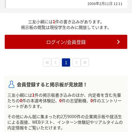
2004年2月11日 12:11
三友小綱には
1
件の書き込みがあります。
掲示板の閲覧は現役学生のみに開放しています。
ログイン/会員登録
1
会員登録すると掲示板が見放題！
三友小綱には
1
件の掲示板書き込みのほか、内定者を含む先輩
たちの
0
件の本選考体験記、
0
件の志望動機、
0
件のエントリー
シートがあります。
その他にみん就に集まった約2万9000件の企業掲示板や就活生
による面接、WEBテスト、インターン体験記やリアルタイムの
内定情報をご覧いただけます。