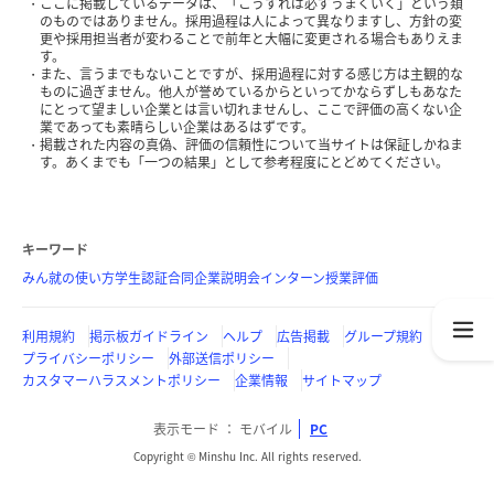
ここに掲載しているデータは、「こうすれば必ずうまくいく」という類
のものではありません。採用過程は人によって異なりますし、方針の変
更や採用担当者が変わることで前年と大幅に変更される場合もありえま
す。
また、言うまでもないことですが、採用過程に対する感じ方は主観的な
ものに過ぎません。他人が誉めているからといってかならずしもあなた
にとって望ましい企業とは言い切れませんし、ここで評価の高くない企
業であっても素晴らしい企業はあるはずです。
掲載された内容の真偽、評価の信頼性について当サイトは保証しかねま
す。あくまでも「一つの結果」として参考程度にとどめてください。
キーワード
みん就の使い方
学生認証
合同企業説明会
インターン
授業評価
利用規約
掲示板ガイドライン
ヘルプ
広告掲載
グループ規約
プライバシーポリシー
外部送信ポリシー
カスタマーハラスメントポリシー
企業情報
サイトマップ
表示モード
モバイル
PC
Copyright © Minshu Inc. All rights reserved.