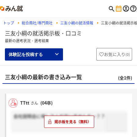
トップ
総合商社/専門商社
三友小綱の就活情報
三友小綱の就活掲示
三友小綱の就活掲示板・口コミ
最新の選考状況・選考結果
お気に入り
(
0
)
体験記を投稿する
三友小綱の最新の書き込み一覧
(全1件)
TTtt
(04卒)
さん
会社説明会に申し込んだ方いませんかー？？