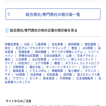
総合商社/専門商社の掲示板一覧
総合商社/専門商社の他の企業の掲示板を見る
伊藤忠商事
丸紅
三菱商事
住友商事
阪和興業
豊田通商
双日
花王グループカスタマーマーケティング
豊島
JFE商事
岩
谷産業
長瀬産業
岡谷鋼機
ダイワボウ情報システム
リコージ
ャパン
伊藤忠丸紅鉄鋼
日本出版販売
山善
日本アクセス
兼松
三谷商事
全日空商事
メタルワン
帝人フロンティア
アイア
内田洋行
ユアサ商事
蝶理
ネクスティ エレクトロニク
ス
日鉄物産
瀧定大阪
サンコーインダストリー
日立ハイテ
ク
稲畑産業
トラスコ中山
神鋼商事
冨士機材
マクニカ
ヤギ
NX商事
住金物産
松田産業
田村駒
富士ゼロックス東
京
アズワン
モリタ
西本貿易
片岡物産
日本酒類販売
住
友商事マシネックス
サイトからのご注意