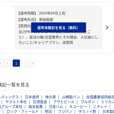
【質問内容・課題】
選考体験記を見る（無料）
自己PR、ガクチカ（学生時代に力を入れたこ
と）、就活の軸/志望業界とその理由、入社後にし
たいこと/キャリアプラン、逆質問
1
体験記一覧を見る
ルディングス
日本食研
味の素
山崎製パン
全国農業協同組
ヤクルト本社
日清食品
アサヒビール
ブルボン
ミツカ
品グループ本社
森永製菓
日本ハム
キユーピー
ニチレイ
料
ロック・フィールド
明治
フジパン
タマノイ酢
日本製