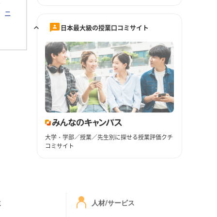
素
ニ
日本最大級の授業口コミサイト
大学・学部／授業／先生別に探せる授業評価クチ
コミサイト
ミ
人材/サービス