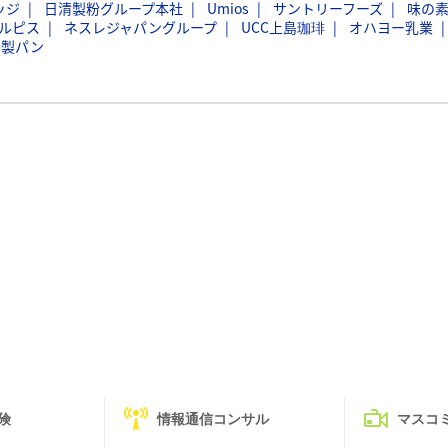
ッジ
日清製粉グループ本社
Umios
サントリーフーズ
味の
ルピス
ネスレジャパングループ
UCC上島珈琲
オハヨー乳業
島製パン
険
情報通信コンサル
マスコ