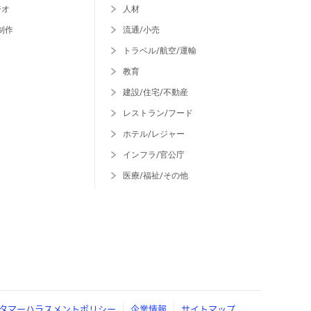
ジオ
人材
制作
流通/小売
トラベル/航空/運輸
教育
建設/住宅/不動産
レストラン/フード
ホテル/レジャー
インフラ/官公庁
医療/福祉/その他
タマーハラスメントポリシー
企業情報
サイトマップ