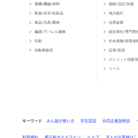
電機/機械/材料
都銀/信託/外銀
医薬/化学/化粧品
地方銀行
食品/水産/農林
信用金庫
繊維/アパレル服飾
総合商社/専門商
印刷
生命保険/損害保
自動車販売
証券/投資
クレジット信販
リース
キーワード
みん就の使い方
学生認証
合同企業説明会
利用規約
掲示板ガイドライン
ヘルプ
法人のお客様はこ