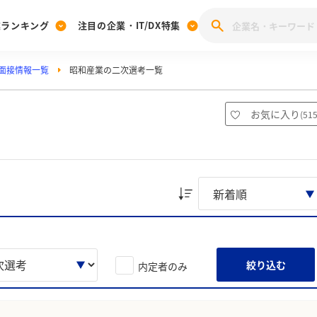
業ランキング
注目の企業・IT/DX特集
面接情報一覧
昭和産業の二次選考一覧
注目の企業特集
みんなのIT業界新卒就職人気企業ランキング
みんな
[27卒] 本選考体験記投稿キャンペーン
28卒 注目企業特集
27卒 注目企業特集
みんなのDX企業就職ブランド調査
お気に入り
(
51
注目のIT・DX企業特集
28卒 IT・DX企業特集
27卒 IT・DX企業特集
28卒
みんなのIT業界新卒就職人気企業ランキング
みんな
企業研究
絞り込む
内定者のみ