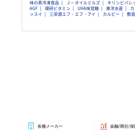
味の素冷凍食品
Ｊ－オイルミルズ
キリンビバレ
AGF
理研ビタミン
UHA味覚糖
東洋水産
カ
ッスイ
三栄源エフ・エフ・アイ
カルビー
敷
各種メーカー
金融/商社/保