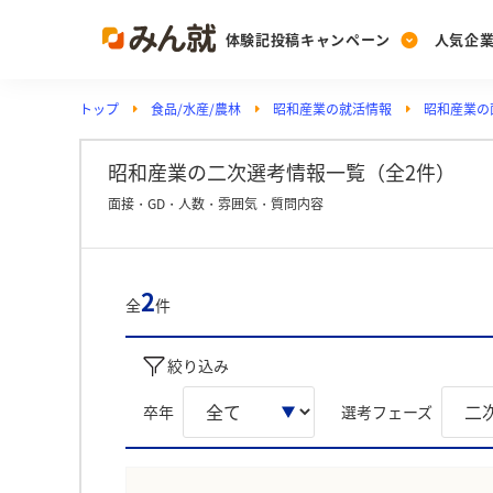
体験記投稿キャンペーン
人気企
トップ
食品/水産/農林
昭和産業の就活情報
昭和産業の
Post
Ranking
PickUp
投稿する
ランキングを見る
注目の企業特集
昭和産業の二次選考情報一覧（全2件）
面接・GD・人数・雰囲気・質問内容
Vote
投票する
2
全
件
動画で知ろう！業界・
絞り込み
卒年
選考フェーズ