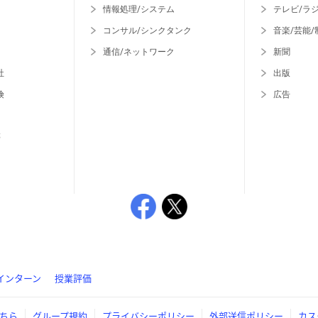
情報処理/システム
テレビ/ラ
コンサル/シンクタンク
音楽/芸能/
通信/ネットワーク
新聞
社
出版
険
広告
等
インターン
授業評価
ちら
グループ規約
プライバシーポリシー
外部送信ポリシー
カス