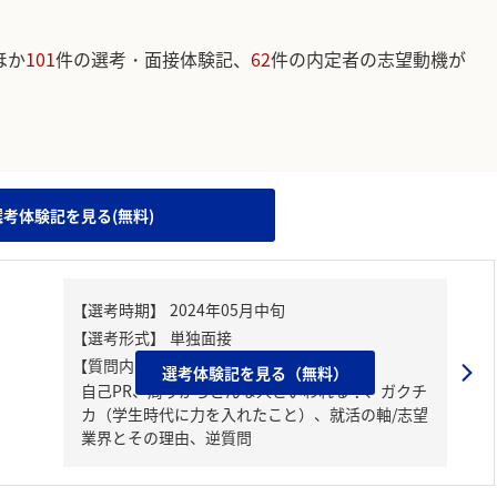
ほか
101
件の選考・面接体験記、
62
件の内定者の志望動機が
。
選考体験記を見る(無料)
【質問内容・課題】
選考体験記を見る（無料）
自己PR、周りからどんな人といわれる？、ガクチ
カ（学生時代に力を入れたこと）、就活の軸/志望
業界とその理由、逆質問