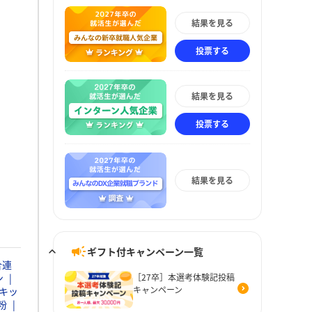
結果を見る
投票する
結果を見る
投票する
結果を見る
ギフト付キャンペーン一覧
合連
ン
［27卒］本選考体験記投稿
キャンペーン
キッ
粉