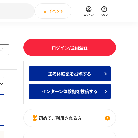
イベント
ログイン
ヘルプ
Event
の新卒就職人気企業ランキング
みんなのインターン人気企業ランキン
直近のイベント一覧
ログイン/会員登録
58
)
もっと見る
 IT・DX現場社員インタビュー
選考体験記を投稿する
の新卒就職人気企業ランキング
みんなのインターン人気企業ランキン
インターン体験記を投稿する
初めてご利用される方