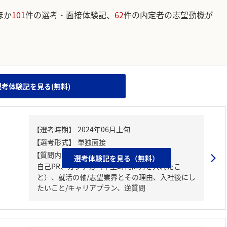
ほか
101
件の選考・面接体験記、
62
件の内定者の志望動機が
。
選考体験記を見る(無料)
【質問内容・課題】
選考体験記を見る（無料）
自己PR、ガクチカ（学生時代に力を入れたこ
と）、就活の軸/志望業界とその理由、入社後にし
たいこと/キャリアプラン、逆質問