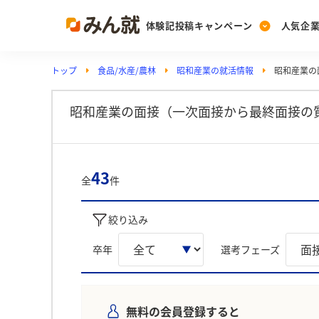
体験記投稿キャンペーン
人気企
トップ
食品/水産/農林
昭和産業の就活情報
昭和産業の
Post
Ranking
PickUp
投稿する
ランキングを見る
注目の企業特集
昭和産業の面接（一次面接から最終面接の質
Vote
43
全
件
投票する
動画で知ろう！業界・
絞り込み
卒年
選考フェーズ
無料の会員登録すると