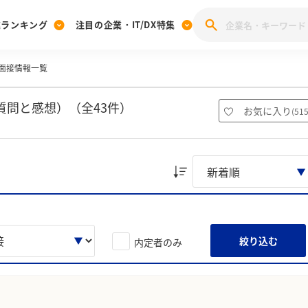
業ランキング
注目の企業・IT/DX特集
面接情報一覧
注目の企業特集
みんなのIT業界新卒就職人気企業ランキング
みんな
[27卒] 本選考体験記投稿キャンペーン
28卒 注目企業特集
27卒 注目企業特集
みんなのDX企業就職ブランド調査
問と感想）（全43件）
お気に入り
(
51
注目のIT・DX企業特集
28卒 IT・DX企業特集
27卒 IT・DX企業特集
28卒
みんなのIT業界新卒就職人気企業ランキング
みんな
企業研究
絞り込む
内定者のみ