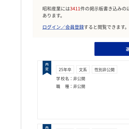
昭和産業には
3411
件の掲示板書き込みの
あります。
ログイン／会員登録
すると閲覧できます
25年卒
文系
性別非公開
学校名
：
非公開
職種
：
非公開