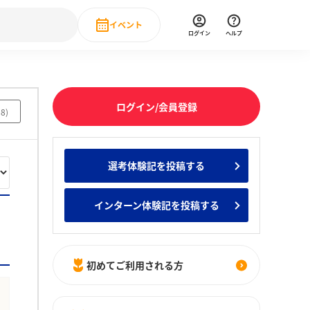
イベント
ログイン
ヘルプ
Event
の新卒就職人気企業ランキング
みんなのインターン人気企業ランキン
直近のイベント一覧
ログイン/会員登録
58
)
もっと見る
 IT・DX現場社員インタビュー
選考体験記を投稿する
の新卒就職人気企業ランキング
みんなのインターン人気企業ランキン
インターン体験記を投稿する
初めてご利用される方