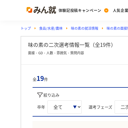
体験記投稿キャンペーン
人気企
トップ
食品/水産/農林
味の素の就活情報
味の素の面接
Post
Ranking
PickUp
投稿する
ランキングを見る
注目の企業特集
味の素の二次選考情報一覧（全19件）
面接・GD・人数・雰囲気・質問内容
Vote
投票する
19
全
件
動画で知ろう！業界・
絞り込み
卒年
選考フェーズ