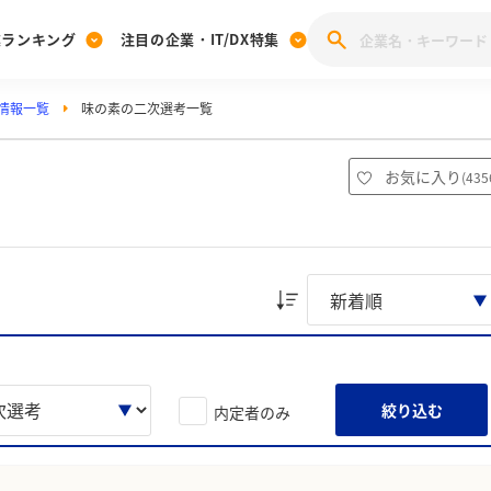
業ランキング
注目の企業・IT/DX特集
情報一覧
味の素の二次選考一覧
注目の企業特集
みんなのIT業界新卒就職人気企業ランキング
みんな
[27卒] 本選考体験記投稿キャンペーン
28卒 注目企業特集
27卒 注目企業特集
みんなのDX企業就職ブランド調査
お気に入り
(
435
注目のIT・DX企業特集
28卒 IT・DX企業特集
27卒 IT・DX企業特集
28卒
みんなのIT業界新卒就職人気企業ランキング
みんな
企業研究
絞り込む
内定者のみ