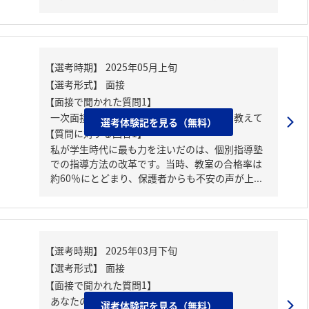
【面接で聞かれた質問1】
一次面接で話してもらった以外のガクチカ教えて
選考体験記を見る（無料）
【質問に対する回答1】
私が学生時代に最も力を注いだのは、個別指導塾
での指導方法の改革です。当時、教室の合格率は
約60％にとどまり、保護者からも不安の声が上...
【面接で聞かれた質問1】
あなたの性格は？
選考体験記を見る（無料）