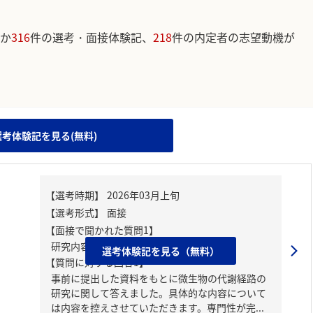
か
316
件の選考・面接体験記、
218
件の内定者の志望動機が
。
選考体験記を見る(無料)
【面接で聞かれた質問1】
研究内容をお聞かせください。
選考体験記を見る（無料）
【質問に対する回答1】
事前に提出した資料をもとに微生物の代謝経路の
研究に関して答えました。具体的な内容について
は内容を控えさせていただきます。専門性が完...