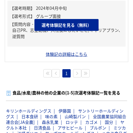
【質問内容・課題】
選考体験記を見る（無料）
自己PR、志望動機、入社後にしたいこと/キャリアプラン、
逆質問
体験記の詳細はこちら
1
食品/水産/農林の他の企業の[1-5]次選考体験記一覧を見る
キリンホールディングス
伊藤園
サントリーホールディン
グス
日本食研
味の素
山崎製パン
全国農業協同組合
連合会[JA全農]
森永乳業
ロッテ
カゴメ
国分
ヤ
クルト本社
日清食品
アサヒビール
ブルボン
ミツカ