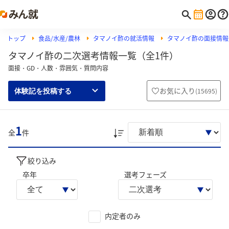
トップ
食品/水産/農林
タマノイ酢の就活情報
タマノイ酢の面接情報
タマノイ酢の二次選考情報一覧（全1件）
面接・GD・人数・雰囲気・質問内容
お気に入り
(
15695
)
体験記を投稿する
1
全
件
絞り込み
卒年
選考フェーズ
内定者のみ