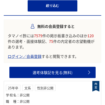
絞り込む
無料の会員登録すると
タマノイ酢には
7579
件の掲示板書き込みのほか
120
件の選考・面接体験記、
75
件の内定者の志望動機が
あります。
ログイン／会員登録
すると閲覧できます。
選考体験記を見る(無料)
25年卒
文系
性別非公開
学校名
：
非公開
職種
：
非公開