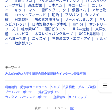
ン
江崎グリコ
サッポロホールディングス
ハウス食品グ
ループ本社
森永製菓
日本ハム
キユーピー
ニチレ
イ
キッコーマン
雪印メグミルク
伊藤ハム
アサヒ飲
料
ロック・フィールド
明治
フジパン
タマノイ
酢
日本製粉
味の素冷凍食品
Ｊ－オイルミルズ
キリ
ンビバレッジ
日清製粉グループ本社
Umios
サントリー
フーズ
味の素AGF
理研ビタミン
UHA味覚糖
東洋水
産
カルピス
ネスレジャパングループ
UCC上島珈琲
オハヨー乳業
ニッスイ
三栄源エフ・エフ・アイ
カルビ
ー
敷島製パン
キーワード
みん就の使い方
学生認証
合同企業説明会
インターン
授業評価
利用規約
掲示板ガイドライン
ヘルプ
広告掲載
グループ規約
プライバシーポリシー
外部送信ポリシー
カスタマーハラスメントポリシー
企業情報
サイトマップ
表示モード
モバイル
PC