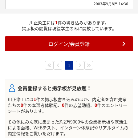
2003年9月8日 14:36
川正染工には
1
件の書き込みがあります。
掲示板の閲覧は現役学生のみに開放しています。
ログイン/会員登録
1
会員登録すると掲示板が見放題！
川正染工には
1
件の掲示板書き込みのほか、内定者を含む先輩
たちの
0
件の本選考体験記、
0
件の志望動機、
0
件のエントリー
シートがあります。
その他にみん就に集まった約2万9000件の企業掲示板や就活生
による面接、WEBテスト、インターン体験記やリアルタイムの
内定情報をご覧いただけます。