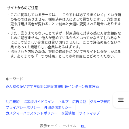
サイトからのご注意
ここに掲載しているデータは、「こうすれば必ずうまくいく」という類
のものではありません。採用過程は人によって異なりますし、方針の変
更や採用担当者が変わることで前年と大幅に変更される場合もありえま
す。
また、言うまでもないことですが、採用過程に対する感じ方は主観的な
ものに過ぎません。他人が誉めているからといってかならずしもあなた
にとって望ましい企業とは言い切れませんし、ここで評価の高くない企
業であっても素晴らしい企業はあるはずです。
掲載された内容の真偽、評価の信頼性について当サイトは保証しかねま
す。あくまでも「一つの結果」として参考程度にとどめてください。
キーワード
みん就の使い方
学生認証
合同企業説明会
インターン
授業評価
利用規約
掲示板ガイドライン
ヘルプ
広告掲載
グループ規約
プライバシーポリシー
外部送信ポリシー
カスタマーハラスメントポリシー
企業情報
サイトマップ
表示モード
モバイル
PC