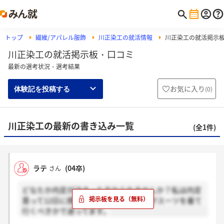
トップ
繊維/アパレル服飾
川正染工の就活情報
川正染工の就活掲示
川正染工の就活掲示板・口コミ
最新の選考状況・選考結果
お気に入り
(
0
)
体験記を投稿する
川正染工の最新の書き込み一覧
(全1件)
ラテ
(04卒)
さん
どなたか内定が決まった方おられませんか？私は内定
貰って12日に顔合わせ会に行くのですがスーツを着て
行くべきかで迷ってます。