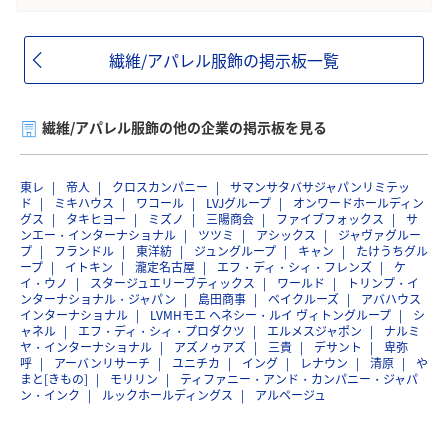
繊維/アパレル服飾の掲示板一覧
繊維/アパレル服飾の他の企業の掲示板を見る
東レ
帝人
クロスカンパニー
サマンサタバサジャパンリミテッ
ド
ミキハウス
ワコール
LVJグループ
オンワードホールディン
グス
タキヒヨー
ミズノ
三陽商会
ファイブフォックス
サ
ンエー・インターナショナル
ツツミ
アシックス
ジャヴァグルー
プ
フランドル
東洋紡
ジュングループ
キャン
たけうちグル
ープ
イトキン
瀧定名古屋
エフ・ディ・シィ・フレンズ
ケ
イ・ウノ
スタージュエリーブティックス
ワールド
トリンプ・イ
ンターナショナル・ジャパン
島田商事
ベイクルーズ
アバハウス
インターナショナル
LVMHモエ ヘネシー・ルイ ヴィトングループ
シ
ャネル
エフ・ディ・シィ・プロダクツ
エルメスジャポン
ナルミ
ヤ・インターナショナル
アズノゥアズ
三貴
デサント
卑弥
呼
アーバンリサーチ
ユニチカ
イング
レナウン
清原
や
まと[きもの]
モリリン
ティファニー・アンド・カンパニー・ジャパ
ン・インク
ルックホールディングス
アルページュ