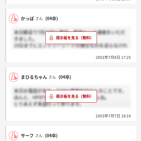
近いうちにOBの方にお話を伺おうと思っています。
女性が働きやすそうな職場というのはとても魅力的で
すよね！
かっぽ
(04卒)
さん
本日郵送で7月22日に筆記・面接という連絡をいただ
きました。
15日までにエントリーシートの様なものを送らなけれ
ばならないそうなのですが、
2003年7月8日 17:25
みなさん、志望動機とかどうしてますか？
会社訪問させていただいた時にお話しを伺って、
まひるちゃん
(04卒)
さん
女性が働きやすそうな職場環境ということに魅力を感
じたのですが、
本日お電話があり、7/15に面接を行うとのことです。
情報が少ない中、志望動機を書くって難しいですよ
ほんと、HPがないので情報がありませんね。
ね。
とりあえず来週行って参ります。
2003年7月7日 18:19
サーフ
(04卒)
さん