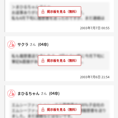
＞まひるちゃんさんへ
お返事ありがとうございます。そうです。
私も6月下旬に履歴書を送ったのですが、まだ連絡は
ありません。
2003年7月7日 00:55
サクラ
(04卒)
さん
私も履歴書送りましたよ。3日くらい前に今月下旬に
筆記&面接があるとのお電話受けました。
皆さんこの会社の情報何か持ってますか？
2003年7月6日 21:54
以前応募に関して質問があって電話した際に少し説明
してくださったので、私の知る限りでは…
まひるちゃん
(04卒)
さん
・三菱商事の繊維部門に入って一緒に働く。
・採用開始して間もない。まだ4年くらい
エムシーファッションって三菱商事の100％子会社の
・会社説明会は無し。そのかわり面接時に詳しい説
エムシーファッションですよね？この間履歴書を送り
明もしてくれる
ました。まだ連絡などはないです。