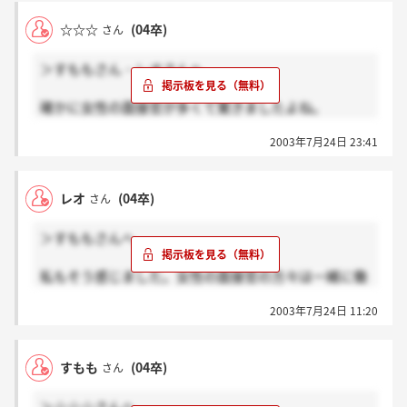
☆☆☆
(04卒)
さん
＞すももさん・レオさんへ
確かに女性の面接官が多くて驚きましたよね。
でも三菱商事の男性の方の視線が厳しくて少し恐かっ
2003年7月24日 23:41
たような・・・
昨年は7名程度一般職は採ったと思います。
今年もその位なのかもしれませんね。
レオ
(04卒)
さん
＞すももさんへ
私もそう感じました。女性の面接官の方々は一緒に働
きたいと思える人を見ていたのでしょうね。今年は何
2003年7月24日 11:20
人くらいの採用なんだろう？
すもも
(04卒)
さん