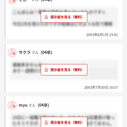
こんばんは！事務で選考を進んでいるものです☆
今日2次を受けたのですが結果はどのような形で期限
はいつまでか聞き忘れました。
2003年8月1日 23:41
どなたか教えてください～。今日はとても和やかでし
たね＾＾
サクラ
(04卒)
さん
連絡来ませんね…
まだ一週間だけど長く感じます！！
2003年7月30日 16:57
myu
(04卒)
さん
23日に一般職で受けました。ももさんは封書受け取っ
たそうですが、私のところにはまだ連絡きてません。