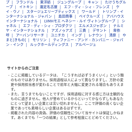
プ
フランドル
東洋紡
ジュングループ
キャン
たけうちグル
ープ
イトキン
瀧定名古屋
エフ・ディ・シィ・フレンズ
ケ
イ・ウノ
スタージュエリーブティックス
ワールド
トリンプ・イ
ンターナショナル・ジャパン
島田商事
ベイクルーズ
アバハウス
インターナショナル
LVMHモエ ヘネシー・ルイ ヴィトングループ
シ
ャネル
エフ・ディ・シィ・プロダクツ
エルメスジャポン
ナルミ
ヤ・インターナショナル
アズノゥアズ
三貴
デサント
卑弥
呼
アーバンリサーチ
ユニチカ
イング
レナウン
清原
や
まと[きもの]
モリリン
ティファニー・アンド・カンパニー・ジャパ
ン・インク
ルックホールディングス
アルページュ
サイトからのご注意
ここに掲載しているデータは、「こうすれば必ずうまくいく」という類
のものではありません。採用過程は人によって異なりますし、方針の変
更や採用担当者が変わることで前年と大幅に変更される場合もありえま
す。
また、言うまでもないことですが、採用過程に対する感じ方は主観的な
ものに過ぎません。他人が誉めているからといってかならずしもあなた
にとって望ましい企業とは言い切れませんし、ここで評価の高くない企
業であっても素晴らしい企業はあるはずです。
掲載された内容の真偽、評価の信頼性について当サイトは保証しかねま
す。あくまでも「一つの結果」として参考程度にとどめてください。