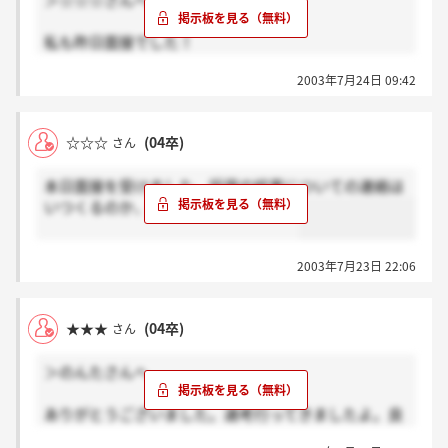
＞☆☆☆さんへ
私も昨日面接でした！
社員の方に結果について聞いたところ、合否に関わら
2003年7月24日 09:42
ず郵送で・・とおっしゃってました。
営業職の方は電話だったみたいですが・・・
面接官の多さにびっくりでした！あの面接は話の内容
☆☆☆
(04卒)
さん
より雰囲気や話し方を見てる面接ですよね。
私はつい内容ばかり気にして上手くしゃべれませんで
本日面接を受けました。採用の結果についての連絡は
した（；_；）無念です。
いつくるのか、誰かご存知ですか？？
2003年7月23日 22:06
★★★
(04卒)
さん
＞のんたさんへ
ありがとうございました。選考行ってきましたよ。良
い結果が来る事を祈っていま～～～～～ス★★