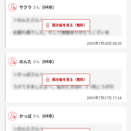
サクラ
(04卒)
さん
＞のんたさんへ
お疲れ様でした。そして情報ありがとうございま
す！！
2003年7月18日 08:35
のんたんさんは営業志望なんですね。
ひとつ聞きたいんですけど、結果が出るまで時間かか
のんた
(04卒)
さん
りそうですか？私は来週面接なんですが、内定承諾書
を待って頂いている会社があるので気になる所なんで
＞かっぽさんへ
す。
うけてきましたよー。私のときは4：3（向こうが3）
で集団面接でした。聞かれたことは、
2003年7月17日 17:14
●志望動機
●学部で学んだこと→それをわが社でどう活かすか
かっぽ
(04卒)
さん
●アルバイトについて→学んだこと・長所は？
＞のんたさんへ
…の3つでした。特に研究テーマについては「結論は