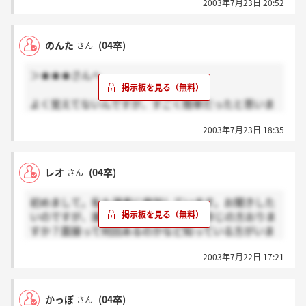
2003年7月23日 20:52
のんた
(04卒)
さん
＞★★★さんへ
よく覚えてないんですが、すごく簡単だったと思いま
す。足し算引き算・文章題…ですね。怖がることない
2003年7月23日 18:35
ですよ～(^o^)丿
レオ
(04卒)
さん
初めまして。私も選考に参加しています。お聞きした
いのですが、誰か選考過程についてご存じの方おりま
すか？面接って何回あるのかなど知っている方がいま
したら教えてください。よろしくお願いします。
2003年7月22日 17:21
かっぽ
(04卒)
さん