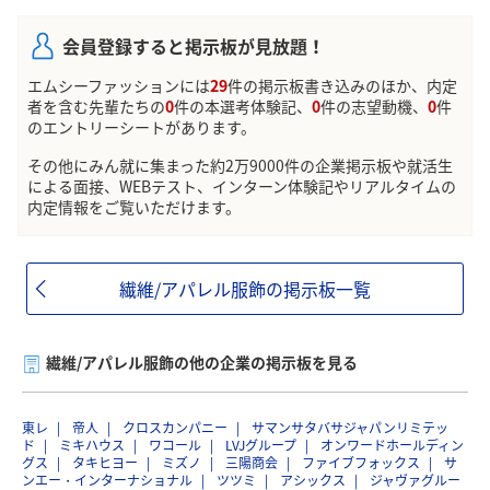
会員登録すると掲示板が見放題！
エムシーファッションには
29
件の掲示板書き込みのほか、内定
者を含む先輩たちの
0
件の本選考体験記、
0
件の志望動機、
0
件
のエントリーシートがあります。
その他にみん就に集まった約2万9000件の企業掲示板や就活生
による面接、WEBテスト、インターン体験記やリアルタイムの
内定情報をご覧いただけます。
繊維/アパレル服飾の掲示板一覧
繊維/アパレル服飾の他の企業の掲示板を見る
東レ
帝人
クロスカンパニー
サマンサタバサジャパンリミテッ
ド
ミキハウス
ワコール
LVJグループ
オンワードホールディン
グス
タキヒヨー
ミズノ
三陽商会
ファイブフォックス
サ
ンエー・インターナショナル
ツツミ
アシックス
ジャヴァグルー