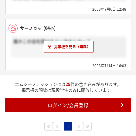
これぐらいです。
2003年7月6日 12:48
HPも無いので、何か他にご存知でしたら情報交換しま
しょう！
サーフ
(04卒)
さん
誰かこの会社受ける人いませんかー？
2003年7月4日 16:03
エムシーファッションには
29
件の書き込みがあります。
掲示板の閲覧は現役学生のみに開放しています。
ログイン/会員登録
1