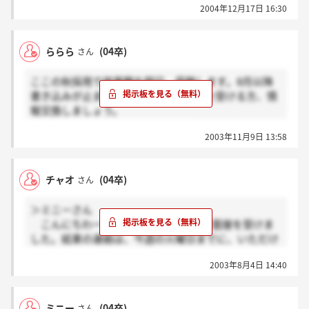
2004年12月17日 16:30
ららら
(04卒)
さん
ここの秋採用で営業職を明日、受験します。8月以降
書き込みが止まっていますが、秋採用を受ける方、情
報交換しましょう。
求人は大学の学生課で知りました。
2003年11月9日 13:58
チャオ
(04卒)
さん
＞ミニーさん
こんにちわー！私も1日に、事務職で面接を受けま
した。結果の連絡は、今週の火曜日までに、いただけ
るとおっしゃっていましたよ！ドキドキですよねー。
2003年8月4日 14:40
お互いに良い結果を頂けることを祈ってます！結果連
絡が来たら、ぜひ教えてくださいねー！！
ミニー
(04卒)
さん