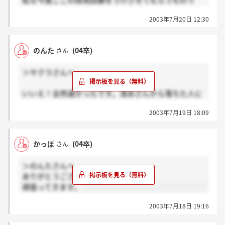
私も今度ここの採用試験をうけさせてもらうもので
す。よろしくお願いします。
2003年7月20日 12:30
のんたさん、筆記試験はどのようなものだったか差し
支えなければ教えていただきたいです。
英語などは出題されましたか？
のんた
(04卒)
さん
いきなり参加して質問で本当に申し訳ないんですが、
すごく不安なので、よろしければ教えていただけます
＞サクラさんへ
か？よろしくお願い致します。
いいえ！全然速かったです。清水さんから落ちた人に
も受かった人にも電話で連絡がありました。私は2日
2003年7月19日 18:09
後にきましたよ★
…ちなみに結果は聞かないでくださいね(^_^;)
かっぽ
(04卒)
さん
＞のんたさんへ
ありがとうございました！
頑張ってきます。
2003年7月18日 19:16