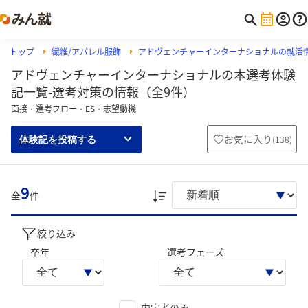
トップ
繊維/アパレル服飾
アドヴェンチャーインターナショナルの就活
アドヴェンチャーインターナショナルの本選考体験
記一覧-選考対策の情報（全9件）
面接・選考フロー・ES・志望動機
お気に入り
(
138
)
体験記を投稿する
9
全
件
絞り込み
卒年
選考フェーズ
内定者のみ