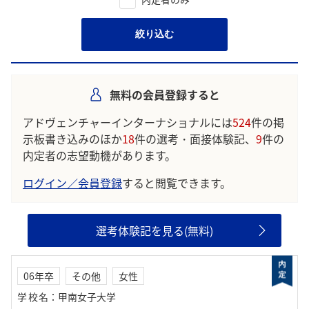
絞り込む
無料の会員登録すると
アドヴェンチャーインターナショナルには
524
件の掲
示板書き込みのほか
18
件の選考・面接体験記、
9
件の
内定者の志望動機があります。
ログイン／会員登録
すると閲覧できます。
選考体験記を見る(無料)
06年卒
その他
女性
学校名
：
甲南女子大学