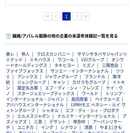
1
繊維/アパレル服飾の他の企業の本選考体験記一覧を見る
東レ
帝人
クロスカンパニー
サマンサタバサジャパンリ
ミテッド
ミキハウス
ワコール
LVJグループ
オンワ
ードホールディングス
タキヒヨー
ミズノ
三陽商会
ファイブフォックス
サンエー・インターナショナル
ツツ
ミ
アシックス
ジャヴァグループ
フランドル
東洋
紡
ジュングループ
キャン
たけうちグループ
イトキ
ン
瀧定名古屋
エフ・ディ・シィ・フレンズ
ケイ・ウ
ノ
スタージュエリーブティックス
ワールド
トリンプ・
インターナショナル・ジャパン
島田商事
ベイクルーズ
アバハウスインターナショナル
LVMHモエ ヘネシー・ルイ ヴ
ィトングループ
シャネル
エフ・ディ・シィ・プロダク
ツ
エルメスジャポン
ナルミヤ・インターナショナル
ア
ズノゥアズ
三貴
デサント
卑弥呼
アーバンリサー
チ
ユニチカ
イング
レナウン
清原
やまと[きも
の]
モリリン
ティファニー・アンド・カンパニー・ジャパ