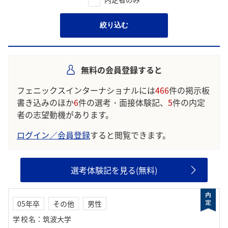
絞り込む
無料の会員登録すると
フェニックスインターナショナルには
466
件の掲示板
書き込みのほか
6
件の選考・面接体験記、
5
件の内定
者の志望動機があります。
ログイン／会員登録
すると閲覧できます。
選考体験記を見る(無料)
05年卒
その他
男性
学校名
：
筑波大学