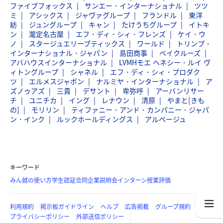
ファイブフォックス
サンエー・インターナショナル
ツツ
ミ
アシックス
ジャヴァグループ
フランドル
東洋
紡
ジュングループ
キャン
たけうちグループ
イトキ
ン
瀧定名古屋
エフ・ディ・シィ・フレンズ
ケイ・ウ
ノ
スタージュエリーブティックス
ワールド
トリンプ・
インターナショナル・ジャパン
島田商事
ベイクルーズ
アバハウスインターナショナル
LVMHモエ ヘネシー・ルイ ヴ
ィトングループ
シャネル
エフ・ディ・シィ・プロダク
ツ
エルメスジャポン
ナルミヤ・インターナショナル
ア
ズノゥアズ
三貴
デサント
卑弥呼
アーバンリサー
チ
ユニチカ
イング
レナウン
清原
やまと[きも
の]
モリリン
ティファニー・アンド・カンパニー・ジャパ
ン・インク
ルックホールディングス
アルページュ
キーワード
みん就の使い方
学生認証
合同企業説明会
インターン
授業評価
利用規約
掲示板ガイドライン
ヘルプ
広告掲載
グループ規約
プライバシーポリシー
外部送信ポリシー