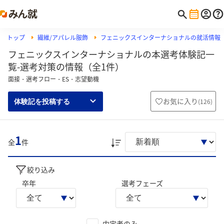
トップ
繊維/アパレル服飾
フェニックスインターナショナルの就活情報
フェニックスインターナショナルの本選考体験記一
覧-選考対策の情報（全1件）
面接・選考フロー・ES・志望動機
お気に入り
(
126
)
体験記を投稿する
1
全
件
絞り込み
卒年
選考フェーズ
内定者のみ